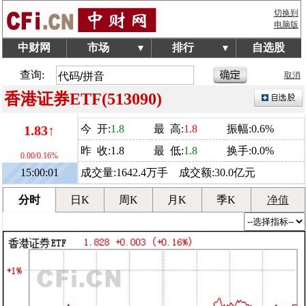
切换到
电脑版
中财网
市场
排行
自选股
▼
▼
查询:
取消
香港证券ETF(513090)
1.83↑
今 开:
1.8
最 高:
1.8
振幅:0.6%
昨 收:1.8
最 低:
1.8
换手:0.0%
0.00/0.16%
15:00:01
成交量:1642.4万手 成交额:30.0亿元
分时
日K
周K
月K
季K
净值