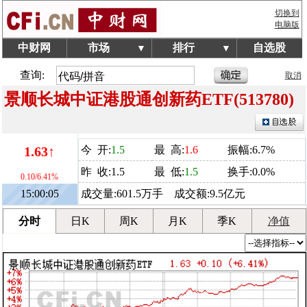
切换到
电脑版
中财网
市场
排行
自选股
▼
▼
查询:
取消
景顺长城中证港股通创新药ETF(513780)
1.63↑
今 开:
1.5
最 高:
1.6
振幅:6.7%
昨 收:1.5
最 低:
1.5
换手:0.0%
0.10/6.41%
15:00:05
成交量:601.5万手 成交额:9.5亿元
分时
日K
周K
月K
季K
净值