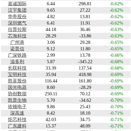
嘉诚国际
6.44
298.81
-0.62%
汉宇集团
9.65
27.22
-0.62%
华帝股份
4.82
13.81
-0.62%
深圳燃气
6.41
11.91
-0.62%
拉普拉斯
44.18
36.46
-0.63%
芯海科技
28.29
-33.86
-0.63%
广州港
3.06
29.28
-0.65%
诺普信
9.12
11.80
-0.65%
广深铁路
2.99
13.78
-0.66%
溢多利
5.87
-345.22
-0.68%
长联科技
33.39
137.54
-0.68%
宝明科技
35.94
418.98
-0.69%
胜蓝股份
116.44
161.80
-0.69%
国光电器
8.60
-28.29
-0.69%
协创数据
250.11
70.12
-0.69%
凯普生物
5.70
-34.62
-0.70%
依顿电子
9.86
25.43
-0.70%
深高速
8.42
18.10
-0.71%
炬芯科技
42.03
34.75
-0.71%
广东建科
15.37
48.09
-0.71%