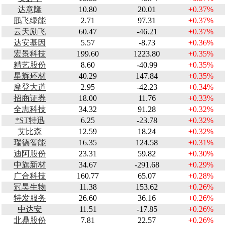
达意隆
10.80
20.01
+0.37%
鹏飞绿能
2.71
97.31
+0.37%
云天励飞
60.47
-46.21
+0.37%
达安基因
5.57
-8.73
+0.36%
宏景科技
199.60
1223.80
+0.35%
精艺股份
8.60
-40.99
+0.35%
星辉环材
40.29
147.84
+0.35%
摩登大道
2.95
-42.23
+0.34%
招商证券
18.00
11.76
+0.33%
全志科技
34.32
91.28
+0.32%
*ST特迅
6.25
-23.78
+0.32%
艾比森
12.59
18.24
+0.32%
瑞德智能
16.35
124.58
+0.31%
迪阿股份
23.31
59.82
+0.30%
中旗新材
34.67
-291.68
+0.29%
广合科技
160.77
65.07
+0.28%
冠昊生物
11.38
153.62
+0.26%
特发服务
26.60
36.16
+0.26%
中达安
11.51
-17.85
+0.26%
北鼎股份
7.81
22.57
+0.26%