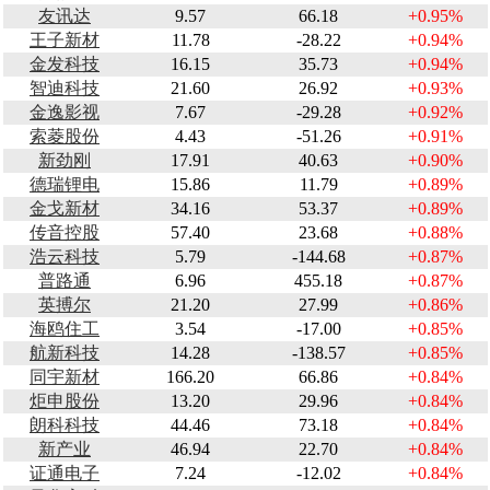
友讯达
9.57
66.18
+0.95%
王子新材
11.78
-28.22
+0.94%
金发科技
16.15
35.73
+0.94%
智迪科技
21.60
26.92
+0.93%
金逸影视
7.67
-29.28
+0.92%
索菱股份
4.43
-51.26
+0.91%
新劲刚
17.91
40.63
+0.90%
德瑞锂电
15.86
11.79
+0.89%
金戈新材
34.16
53.37
+0.89%
传音控股
57.40
23.68
+0.88%
浩云科技
5.79
-144.68
+0.87%
普路通
6.96
455.18
+0.87%
英搏尔
21.20
27.99
+0.86%
海鸥住工
3.54
-17.00
+0.85%
航新科技
14.28
-138.57
+0.85%
同宇新材
166.20
66.86
+0.84%
炬申股份
13.20
29.96
+0.84%
朗科科技
44.46
73.18
+0.84%
新产业
46.94
22.70
+0.84%
证通电子
7.24
-12.02
+0.84%