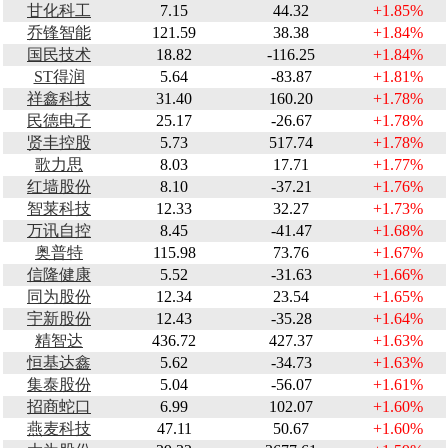
甘化科工
7.15
44.32
+1.85%
乔锋智能
121.59
38.38
+1.84%
国民技术
18.82
-116.25
+1.84%
ST得润
5.64
-83.87
+1.81%
祥鑫科技
31.40
160.20
+1.78%
民德电子
25.17
-26.67
+1.78%
贤丰控股
5.73
517.74
+1.78%
歌力思
8.03
17.71
+1.77%
红墙股份
8.10
-37.21
+1.76%
智莱科技
12.33
32.27
+1.73%
万讯自控
8.45
-41.47
+1.68%
奥普特
115.98
73.76
+1.67%
信隆健康
5.52
-31.63
+1.66%
同为股份
12.34
23.54
+1.65%
宇新股份
12.43
-35.28
+1.64%
精智达
436.72
427.37
+1.63%
恒基达鑫
5.62
-34.73
+1.63%
集泰股份
5.04
-56.07
+1.61%
招商蛇口
6.99
102.07
+1.60%
燕麦科技
47.11
50.67
+1.60%