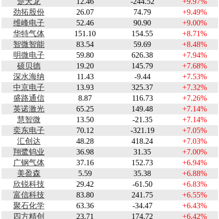
楚天龙
12.46
-244.52
+9.97%
劲拓股份
26.07
74.79
+9.49%
维峰电子
52.46
90.90
+9.00%
华特气体
151.10
154.55
+8.71%
智微智能
83.54
59.69
+8.48%
明微电子
59.80
626.38
+7.94%
硕贝德
19.20
145.79
+7.68%
深水海纳
11.43
-9.44
+7.53%
中京电子
13.93
325.37
+7.32%
盛路通信
8.87
116.73
+7.26%
英诺激光
65.25
149.48
+7.14%
慧智微
13.50
-21.35
+7.14%
奕东电子
70.12
-321.19
+7.05%
汇创达
48.28
418.24
+7.03%
翔鹭钨业
36.98
31.35
+7.00%
广钢气体
37.16
152.73
+6.94%
美盈森
5.59
35.38
+6.88%
欣锐科技
29.42
-61.50
+6.83%
富信科技
83.80
241.75
+6.55%
聚石化学
63.36
-34.47
+6.43%
四方精创
23.71
174.72
+6.42%