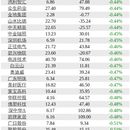
鸿利智汇
6.86
47.88
-0.44%
众生药业
27.40
79.49
-0.44%
金地集团
2.28
-0.77
-0.44%
山水比德
22.70
-35.24
-0.44%
中天精装
22.65
-25.57
-0.44%
中金辐照
13.23
30.01
-0.45%
深圳机场
6.59
21.78
-0.45%
正弦电气
21.72
43.84
-0.46%
碧兴物联
23.60
-20.07
-0.46%
电连技术
40.70
74.06
-0.46%
白云山
21.39
11.81
-0.47%
奥迪威
23.41
39.24
-0.47%
广东明珠
6.34
25.81
-0.47%
美好医疗
16.82
46.50
-0.47%
莱宝高科
10.44
35.95
-0.48%
华联控股
4.16
64.57
-0.48%
佛塑科技
12.43
47.40
-0.48%
深中华A
6.17
102.86
-0.48%
箭牌家居
6.16
109.00
-0.48%
广日股份
7.84
9.34
-0.51%
聚胶股份
25.48
15.15
-0.51%