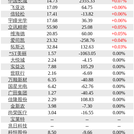
中国长城
14.73
2355.33
+0.07%
飞亚达
17.09
64.75
+0.06%
倍轻松
17.41
-13.82
+0.06%
宇瞳光学
17.68
36.39
+0.06%
立讯精密
55.90
25.08
+0.05%
维海德
20.85
60.00
+0.05%
爱司凯
23.32
-258.76
+0.04%
拓斯达
32.84
132.63
+0.03%
*ST美丽
1.57
-1063.05
0.00%
大悦城
2.24
-4.15
0.00%
实益达
7.88
105.29
0.00%
世联行
2.16
-6.69
0.00%
万顺新材
6.35
-40.88
0.00%
国星光电
6.42
-62.76
0.00%
广田集团
1.27
-40.45
0.00%
佳隆股份
2.29
108.83
0.00%
金新农
3.98
-7.30
0.00%
尚荣医疗
3.04
-16.55
0.00%
宝莱特
--
--
--
兆日科技
--
--
--
科恒股份
8.50
-9.66
0.00%