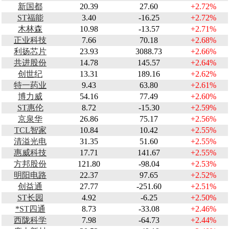
新国都
20.39
27.60
+2.72%
ST福能
3.40
-16.25
+2.72%
木林森
10.98
-13.57
+2.71%
正业科技
7.66
70.18
+2.68%
利扬芯片
23.93
3088.73
+2.66%
共进股份
14.78
145.57
+2.64%
创世纪
13.31
189.16
+2.62%
特一药业
9.43
63.80
+2.61%
博力威
54.16
77.49
+2.60%
ST惠伦
8.72
-15.30
+2.59%
京泉华
26.86
75.17
+2.56%
TCL智家
10.84
10.42
+2.55%
清溢光电
31.35
51.60
+2.55%
惠威科技
17.71
141.67
+2.55%
方邦股份
121.80
-98.04
+2.53%
明阳电路
22.37
97.65
+2.52%
创益通
27.77
-251.60
+2.51%
ST长园
4.92
-6.25
+2.50%
*ST四通
8.73
-33.08
+2.46%
西陇科学
7.98
-64.73
+2.44%