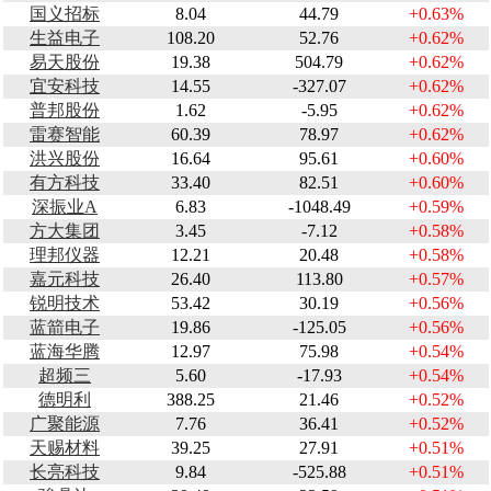
国义招标
8.04
44.79
+0.63%
生益电子
108.20
52.76
+0.62%
易天股份
19.38
504.79
+0.62%
宜安科技
14.55
-327.07
+0.62%
普邦股份
1.62
-5.95
+0.62%
雷赛智能
60.39
78.97
+0.62%
洪兴股份
16.64
95.61
+0.60%
有方科技
33.40
82.51
+0.60%
深振业A
6.83
-1048.49
+0.59%
方大集团
3.45
-7.12
+0.58%
理邦仪器
12.21
20.48
+0.58%
嘉元科技
26.40
113.80
+0.57%
锐明技术
53.42
30.19
+0.56%
蓝箭电子
19.86
-125.05
+0.56%
蓝海华腾
12.97
75.98
+0.54%
超频三
5.60
-17.93
+0.54%
德明利
388.25
21.46
+0.52%
广聚能源
7.76
36.41
+0.52%
天赐材料
39.25
27.91
+0.51%
长亮科技
9.84
-525.88
+0.51%