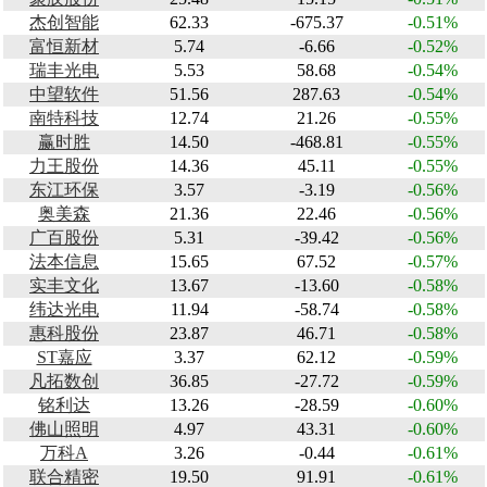
杰创智能
62.33
-675.37
-0.51%
富恒新材
5.74
-6.66
-0.52%
瑞丰光电
5.53
58.68
-0.54%
中望软件
51.56
287.63
-0.54%
南特科技
12.74
21.26
-0.55%
赢时胜
14.50
-468.81
-0.55%
力王股份
14.36
45.11
-0.55%
东江环保
3.57
-3.19
-0.56%
奥美森
21.36
22.46
-0.56%
广百股份
5.31
-39.42
-0.56%
法本信息
15.65
67.52
-0.57%
实丰文化
13.67
-13.60
-0.58%
纬达光电
11.94
-58.74
-0.58%
惠科股份
23.87
46.71
-0.58%
ST嘉应
3.37
62.12
-0.59%
凡拓数创
36.85
-27.72
-0.59%
铭利达
13.26
-28.59
-0.60%
佛山照明
4.97
43.31
-0.60%
万科A
3.26
-0.44
-0.61%
联合精密
19.50
91.91
-0.61%