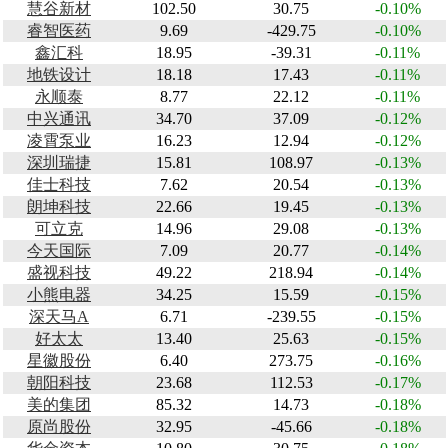
慧谷新材
102.50
30.75
-0.10%
睿智医药
9.69
-429.75
-0.10%
鑫汇科
18.95
-39.31
-0.11%
地铁设计
18.18
17.43
-0.11%
永顺泰
8.77
22.12
-0.11%
中兴通讯
34.70
37.09
-0.12%
凌霄泵业
16.23
12.94
-0.12%
深圳瑞捷
15.81
108.97
-0.13%
佳士科技
7.62
20.54
-0.13%
朗坤科技
22.66
19.45
-0.13%
可立克
14.96
29.08
-0.13%
今天国际
7.09
20.77
-0.14%
盛视科技
49.22
218.94
-0.14%
小熊电器
34.25
15.59
-0.15%
深天马A
6.71
-239.55
-0.15%
好太太
13.40
25.63
-0.15%
星徽股份
6.40
273.75
-0.16%
朝阳科技
23.68
112.53
-0.17%
美的集团
85.32
14.73
-0.18%
原尚股份
32.95
-45.66
-0.18%