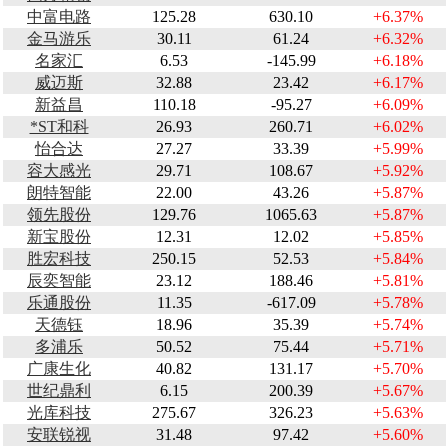
中富电路
125.28
630.10
+6.37%
金马游乐
30.11
61.24
+6.32%
名家汇
6.53
-145.99
+6.18%
威迈斯
32.88
23.42
+6.17%
新益昌
110.18
-95.27
+6.09%
*ST和科
26.93
260.71
+6.02%
怡合达
27.27
33.39
+5.99%
容大感光
29.71
108.67
+5.92%
朗特智能
22.00
43.26
+5.87%
领先股份
129.76
1065.63
+5.87%
新宝股份
12.31
12.02
+5.85%
胜宏科技
250.15
52.53
+5.84%
辰奕智能
23.12
188.46
+5.81%
乐通股份
11.35
-617.09
+5.78%
天德钰
18.96
35.39
+5.74%
多浦乐
50.52
75.44
+5.71%
广康生化
40.82
131.17
+5.70%
世纪鼎利
6.15
200.39
+5.67%
光库科技
275.67
326.23
+5.63%
安联锐视
31.48
97.42
+5.60%