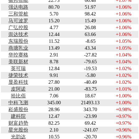
振邦智能
22.73
66.48
+1.07%
强达电路
80.70
51.97
+1.06%
三和管桩
5.70
98.42
+1.06%
马可波罗
15.20
15.49
+1.06%
广弘控股
4.77
26.08
+1.06%
崇达技术
12.44
63.66
+1.06%
东瑞股份
11.52
-8.65
+1.05%
燕塘乳业
13.49
43.34
+1.05%
华控赛格
2.91
-27.82
+1.04%
美联新材
8.78
-79.65
+1.04%
英可瑞
12.84
-19.53
+1.02%
捷荣技术
9.91
-5.80
+1.02%
显盈科技
27.80
-40.49
+1.02%
皮阿诺
21.00
-83.75
+1.01%
拾比佰
7.06
18.67
+1.00%
中科飞测
345.00
21493.13
+1.00%
崧盛股份
28.96
343.70
+0.98%
建科院
12.47
-23.99
+0.97%
财富趋势
82.25
69.42
+0.97%
星光股份
2.10
-241.07
+0.96%
光韵达
10.55
-20.70
+0.96%