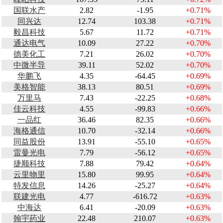
国联水产
2.82
-1.95
+0.71%
同兴达
12.74
103.38
+0.71%
毅昌科技
5.67
11.72
+0.71%
通达电气
10.09
27.22
+0.70%
德美化工
7.21
26.02
+0.70%
中微半导
39.11
52.02
+0.70%
华鹏飞
4.35
-64.45
+0.69%
美格智能
38.13
80.51
+0.69%
万里马
7.43
-22.25
+0.68%
佳云科技
4.55
-99.83
+0.66%
一品红
36.46
82.35
+0.66%
海格通信
10.70
-32.14
+0.66%
同益股份
13.91
-55.10
+0.65%
雷曼光电
7.79
-56.12
+0.65%
捷顺科技
7.88
79.42
+0.64%
云里物里
15.80
99.95
+0.64%
特发信息
14.26
-25.27
+0.64%
联建光电
4.77
-616.72
+0.63%
中海达
6.41
-20.09
+0.63%
翰宇药业
22.48
210.07
+0.63%