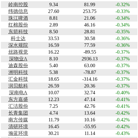
岭南控股
9.34
81.99
-0.32%
纬德信息
27.60
253.75
-0.33%
珠江啤酒
8.81
21.06
-0.34%
红棉股份
2.89
46.16
-0.34%
东箭科技
8.50
28.81
-0.35%
科士达
33.53
30.58
-0.36%
深水规院
16.59
77.59
-0.36%
丝路视觉
16.22
-89.55
-0.37%
深物业A
8.10
2936.13
-0.37%
迪森股份
5.40
63.00
-0.37%
洲明科技
5.38
-78.87
-0.37%
汇金科技
18.65
-314.16
-0.37%
润贝航科
26.59
20.36
-0.37%
深南电A
10.07
32.74
-0.40%
东方嘉盛
12.23
47.14
-0.41%
汇洁股份
7.25
42.76
-0.41%
长青集团
4.74
13.64
-0.42%
南方传媒
11.79
10.16
-0.42%
清研环境
16.45
-55.95
-0.42%
瀚蓝环境
30.21
11.14
-0.43%