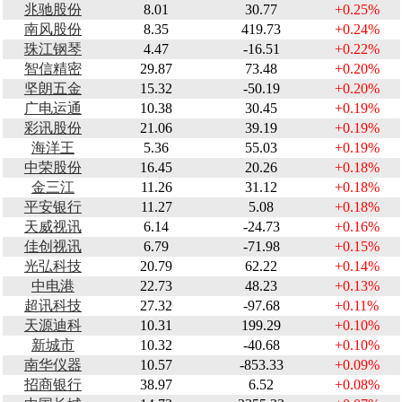
兆驰股份
8.01
30.77
+0.25%
南风股份
8.35
419.73
+0.24%
珠江钢琴
4.47
-16.51
+0.22%
智信精密
29.87
73.48
+0.20%
坚朗五金
15.32
-50.19
+0.20%
广电运通
10.38
30.45
+0.19%
彩讯股份
21.06
39.19
+0.19%
海洋王
5.36
55.03
+0.19%
中荣股份
16.45
20.26
+0.18%
金三江
11.26
31.12
+0.18%
平安银行
11.27
5.08
+0.18%
天威视讯
6.14
-24.73
+0.16%
佳创视讯
6.79
-71.98
+0.15%
光弘科技
20.79
62.22
+0.14%
中电港
22.73
48.23
+0.13%
超讯科技
27.32
-97.68
+0.11%
天源迪科
10.31
199.29
+0.10%
新城市
10.32
-40.68
+0.10%
南华仪器
10.57
-853.33
+0.09%
招商银行
38.97
6.52
+0.08%