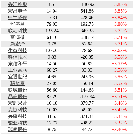
香江控股
3.51
-130.92
+3.85%
宏昌电子
14.04
541.86
+3.85%
中兰环保
17.31
-28.46
+3.84%
华盛昌
79.03
192.75
+3.80%
联动科技
135.24
349.38
+3.72%
富满微
61.16
-238.14
+3.71%
新宏泽
9.78
52.64
+3.71%
生益科技
127.25
78.68
+3.63%
科信技术
9.83
-26.85
+3.58%
东信和平
14.50
50.82
+3.57%
工业富联
68.27
33.33
+3.56%
宜通世纪
4.65
245.96
+3.56%
瑞华泰
27.05
-56.14
+3.52%
联域股份
56.60
144.68
+3.51%
品高股份
82.29
-177.94
+3.51%
宏辉果蔬
10.18
379.77
+3.46%
麦捷科技
16.63
49.02
+3.42%
兴森科技
31.53
371.34
+3.34%
骏亚科技
12.77
-98.21
+3.32%
瑞凌股份
8.76
44.73
+3.30%