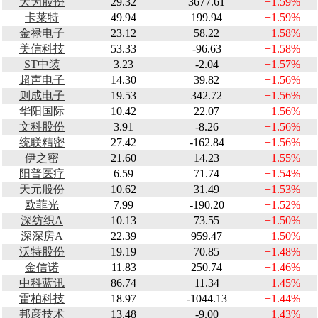
大为股份
29.32
3677.61
+1.59%
卡莱特
49.94
199.94
+1.59%
金禄电子
23.12
58.22
+1.58%
美信科技
53.33
-96.63
+1.58%
ST中装
3.23
-2.04
+1.57%
超声电子
14.30
39.82
+1.56%
则成电子
19.53
342.72
+1.56%
华阳国际
10.42
22.07
+1.56%
文科股份
3.91
-8.26
+1.56%
统联精密
27.42
-162.84
+1.56%
伊之密
21.60
14.23
+1.55%
阳普医疗
6.59
71.74
+1.54%
天元股份
10.62
31.49
+1.53%
欧菲光
7.99
-190.20
+1.52%
深纺织A
10.13
73.55
+1.50%
深深房A
22.39
959.47
+1.50%
沃特股份
19.19
70.85
+1.48%
金信诺
11.83
250.74
+1.46%
中科蓝讯
86.74
11.34
+1.45%
雷柏科技
18.97
-1044.13
+1.44%
邦彦技术
13.48
-9.00
+1.43%