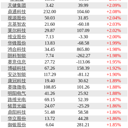
天健集团
3.42
39.99
+2.09%
鼎通科技
232.00
104.60
+2.08%
视源股份
50.03
31.85
+2.04%
京基智农
21.60
-60.18
+2.03%
莱尔科技
29.87
107.09
+2.02%
维业股份
7.13
-3.30
+2.00%
华锋股份
13.83
-68.58
+1.99%
鸿合科技
34.45
865.80
+1.98%
朗科智能
7.74
-262.27
+1.98%
赛意信息
27.72
-113.06
+1.95%
博硕科技
67.26
158.39
+1.92%
安达智能
117.29
-81.12
+1.90%
康冠科技
19.40
30.62
+1.89%
赛微微电
108.85
101.26
+1.88%
明阳电气
41.26
25.92
+1.88%
路维光电
69.15
52.39
+1.87%
铭普光磁
24.07
-25.29
+1.86%
鼎阳科技
51.48
58.58
+1.86%
华立股份
13.72
44.28
+1.86%
御银股份
6.04
281.21
+1.85%