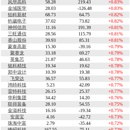
风华高科
58.28
219.43
+0.83%
金域医学
28.03
-126.48
+0.83%
铂科新材
68.73
64.75
+0.82%
钧崴电子
37.02
73.82
+0.82%
神州信息
11.16
191.39
+0.81%
三旺通信
28.56
115.79
+0.81%
香山股份
39.93
85.31
+0.81%
蒙泰高新
15.30
-39.16
+0.79%
聚赛龙
33.18
69.27
+0.79%
英集芯
21.87
46.63
+0.78%
铭科精技
19.34
19.62
+0.78%
郑中设计
10.39
19.38
+0.78%
飞荣达
36.57
55.83
+0.77%
鸿特科技
5.23
42.09
+0.77%
雷特科技
26.15
25.37
+0.77%
华利集团
34.42
14.20
+0.76%
联得装备
28.10
54.55
+0.75%
金溢科技
16.16
-19.34
+0.75%
安居宝
4.16
-42.72
+0.73%
珠海中富
2.79
-35.44
+0.72%
峰岹科技
167.55
75.11
+0.72%