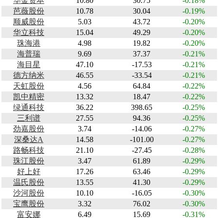
华金资本
10.80
30.75
-0.18%
芭薇股份
10.78
30.04
-0.19%
顺威股份
5.03
43.72
-0.20%
华立科技
15.04
49.29
-0.20%
珠海港
4.98
19.82
-0.20%
海普瑞
9.69
37.37
-0.21%
海目星
47.10
-17.53
-0.21%
德方纳米
46.55
-33.54
-0.21%
天虹股份
4.56
64.84
-0.22%
凯中精密
13.32
18.47
-0.22%
绿通科技
36.22
398.65
-0.25%
三利谱
27.55
94.36
-0.25%
劲嘉股份
3.74
-14.06
-0.27%
深桑达A
14.58
-101.00
-0.27%
路畅科技
21.10
-27.45
-0.28%
珠江股份
3.47
61.89
-0.29%
好上好
17.26
63.46
-0.29%
温氏股份
13.55
41.30
-0.29%
沙河股份
10.10
-16.05
-0.30%
宝鹰股份
3.32
76.02
-0.30%
富安娜
6.49
15.69
-0.31%