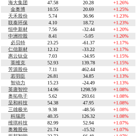
海大集团
47.58
20.28
+1.26%
金奥博
10.55
20.69
+1.25%
天禾股份
5.74
36.96
+1.23%
联泰环保
4.10
18.72
+1.23%
恒申新材
7.56
-32.44
+1.20%
中洲控股
8.41
-5.05
+1.20%
必贝特
23.25
-61.37
+1.17%
仁信新材
12.12
-33.22
+1.17%
惠云钛业
7.03
-34.95
+1.15%
英维克
52.93
139.78
+1.15%
芳源股份
7.11
462.44
+1.14%
若羽臣
26.81
34.85
+1.13%
智动力
15.23
-24.49
+1.13%
英唐智控
14.96
1298.59
+1.08%
奥拓电子
5.62
293.61
+1.08%
呈和科技
54.38
47.95
+1.08%
三雄极光
9.38
-48.56
+1.08%
科瑞思
40.35
126.32
+1.08%
维琪科技
82.99
52.94
+1.07%
奥雅股份
21.74
-15.52
+1.07%