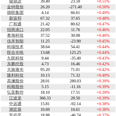
骏鼎达
39.49
23.59
+0.51%
金钟股份
26.20
-271.40
+0.50%
德联集团
4.14
66.61
+0.49%
新宙邦
67.32
37.65
+0.48%
广和通
21.42
80.62
+0.47%
招商港口
22.05
11.76
+0.46%
奥海科技
37.52
30.08
+0.46%
佳禾智能
11.25
-23.90
+0.45%
科瑞技术
38.64
54.41
+0.44%
联合光电
13.68
125.25
+0.44%
九联科技
9.44
-35.40
+0.43%
东鹏控股
4.73
16.46
+0.42%
大族激光
95.20
71.01
+0.42%
隆利科技
10.13
71.32
+0.40%
高澜股份
28.01
280.03
+0.39%
科顺股份
5.15
-11.16
+0.39%
弘亚数控
18.10
17.51
+0.39%
江波龙
366.33
28.50
+0.39%
中远通
15.81
-92.14
+0.38%
潮宏基
10.69
16.61
+0.38%
安必平
18.88
-46.74
+0.37%