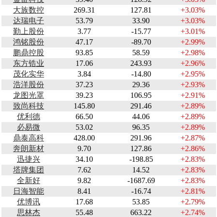
大族数控
269.31
127.81
+3.03%
达瑞电子
53.79
33.90
+3.03%
勤上股份
3.77
-15.77
+3.01%
鸿铭股份
47.17
-89.70
+2.99%
鹏鼎控股
93.85
58.59
+2.98%
东方锆业
17.06
243.93
+2.96%
茂化实华
3.84
-14.80
+2.95%
浩洋股份
37.23
29.36
+2.93%
龙图光罩
39.23
106.95
+2.91%
致尚科技
145.80
291.46
+2.89%
优利德
66.50
44.06
+2.89%
必易微
53.02
96.35
+2.89%
鼎泰高科
428.00
291.96
+2.87%
奔朗新材
9.70
127.86
+2.86%
迅捷兴
34.10
-198.85
+2.83%
塔牌集团
7.62
14.52
+2.83%
全新好
9.82
-1687.69
+2.83%
日海智能
8.41
-16.74
+2.81%
优博讯
17.68
53.85
+2.79%
思林杰
55.48
663.22
+2.74%