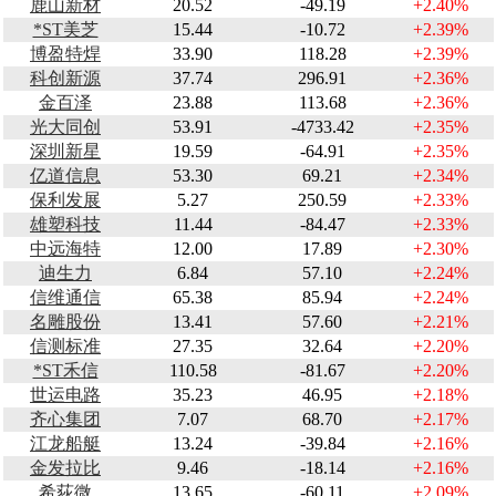
鹿山新材
20.52
-49.19
+2.40%
*ST美芝
15.44
-10.72
+2.39%
博盈特焊
33.90
118.28
+2.39%
科创新源
37.74
296.91
+2.36%
金百泽
23.88
113.68
+2.36%
光大同创
53.91
-4733.42
+2.35%
深圳新星
19.59
-64.91
+2.35%
亿道信息
53.30
69.21
+2.34%
保利发展
5.27
250.59
+2.33%
雄塑科技
11.44
-84.47
+2.33%
中远海特
12.00
17.89
+2.30%
迪生力
6.84
57.10
+2.24%
信维通信
65.38
85.94
+2.24%
名雕股份
13.41
57.60
+2.21%
信测标准
27.35
32.64
+2.20%
*ST禾信
110.58
-81.67
+2.20%
世运电路
35.23
46.95
+2.18%
齐心集团
7.07
68.70
+2.17%
江龙船艇
13.24
-39.84
+2.16%
金发拉比
9.46
-18.14
+2.16%
希荻微
13.65
-60.11
+2.09%