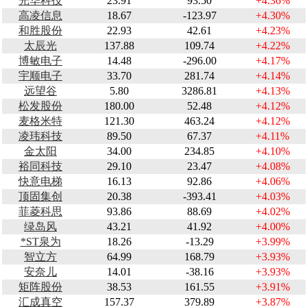
光华科技
23.91
93.50
+4.36%
高凌信息
18.67
-123.97
+4.30%
和胜股份
22.93
42.61
+4.23%
太辰光
137.88
109.74
+4.22%
博敏电子
14.48
-296.00
+4.17%
宇顺电子
33.70
281.74
+4.14%
远望谷
5.80
3286.81
+4.13%
松发股份
180.00
52.48
+4.12%
麦格米特
121.30
463.24
+4.12%
凌玮科技
89.50
67.37
+4.11%
金太阳
34.00
234.85
+4.10%
裕同科技
29.10
23.47
+4.08%
快意电梯
16.13
92.86
+4.06%
顶固集创
20.38
-393.41
+4.03%
菲菱科思
93.86
88.69
+4.02%
绿岛风
43.21
41.92
+4.00%
*ST泉为
18.26
-13.29
+3.99%
智立方
64.99
168.79
+3.93%
安奈儿
14.01
-38.16
+3.93%
矩阵股份
38.53
161.55
+3.91%
汇成真空
157.37
379.89
+3.87%