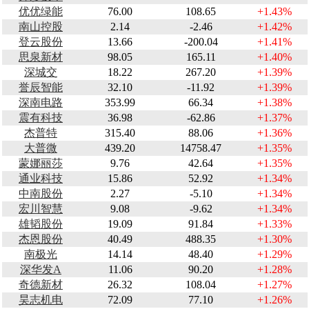
优优绿能
76.00
108.65
+1.43%
南山控股
2.14
-2.46
+1.42%
登云股份
13.66
-200.04
+1.41%
思泉新材
98.05
165.11
+1.40%
深城交
18.22
267.20
+1.39%
誉辰智能
32.10
-11.92
+1.39%
深南电路
353.99
66.34
+1.38%
震有科技
36.98
-62.86
+1.37%
杰普特
315.40
88.06
+1.36%
大普微
439.20
14758.47
+1.35%
蒙娜丽莎
9.76
42.64
+1.35%
通业科技
15.86
52.92
+1.34%
中南股份
2.27
-5.10
+1.34%
宏川智慧
9.08
-9.62
+1.34%
雄韬股份
19.09
91.84
+1.33%
杰恩股份
40.49
488.35
+1.30%
南极光
14.14
48.40
+1.29%
深华发A
11.06
90.20
+1.28%
奇德新材
26.32
108.04
+1.27%
昊志机电
72.09
77.10
+1.26%