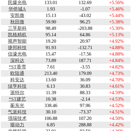
民爆光电
133.01
132.69
+5.56%
华侨城A
1.93
-1.07
+5.46%
安凯微
15.13
-43.02
+5.44%
秋田微
59.90
96.25
+5.38%
三孚新科
98.49
-203.88
+5.30%
凯格精机
95.14
64.86
+5.13%
视声智能
19.20
20.97
+4.92%
捷邦科技
91.93
-132.71
+4.88%
信濠光电
15.47
-17.56
+4.88%
深科达
73.89
187.71
+4.84%
*ST香雪
7.61
-3.55
+4.82%
欧陆通
213.40
179.09
+4.73%
科安达
13.60
36.09
+4.70%
绿亨科技
6.13
30.83
+4.61%
派特尔
11.39
88.33
+4.59%
*ST建艺
10.38
-2.14
+4.53%
蘅东光
338.46
97.96
+4.52%
气派科技
30.10
-73.37
+4.51%
强瑞技术
106.88
107.20
+4.50%
驱动力
6.85
288.88
+4.42%