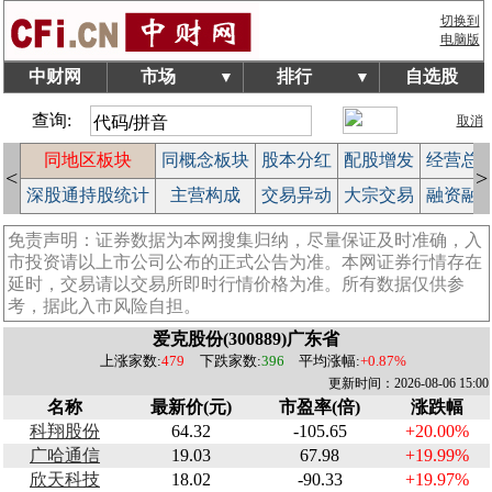
切换到
电脑版
中财网
市场
排行
自选股
▼
▼
查询:
取消
块
同地区板块
同概念板块
股本分红
配股增发
经营总
<
>
榜
深股通持股统计
主营构成
交易异动
大宗交易
融资融
免责声明：证券数据为本网搜集归纳，尽量保证及时准确，入
市投资请以上市公司公布的正式公告为准。本网证券行情存在
延时，交易请以交易所即时行情价格为准。所有数据仅供参
考，据此入市风险自担。
爱克股份(300889)广东省
上涨家数:
479
下跌家数:
396
平均涨幅:
+0.87%
更新时间：2026-08-06 15:00
名称
最新价(元)
市盈率(倍)
涨跌幅
科翔股份
64.32
-105.65
+20.00%
广哈通信
19.03
67.98
+19.99%
欣天科技
18.02
-90.33
+19.97%