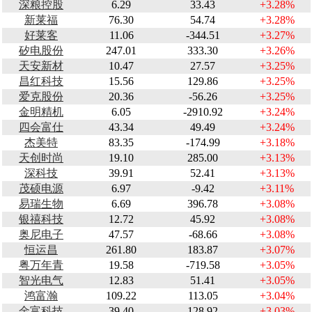
深粮控股
6.29
33.43
+3.28%
新莱福
76.30
54.74
+3.28%
好莱客
11.06
-344.51
+3.27%
矽电股份
247.01
333.30
+3.26%
天安新材
10.47
27.57
+3.25%
昌红科技
15.56
129.86
+3.25%
爱克股份
20.36
-56.26
+3.25%
金明精机
6.05
-2910.92
+3.24%
四会富仕
43.34
49.49
+3.24%
杰美特
83.35
-174.99
+3.18%
天创时尚
19.10
285.00
+3.13%
深科技
39.91
52.41
+3.13%
茂硕电源
6.97
-9.42
+3.11%
易瑞生物
6.69
396.78
+3.08%
银禧科技
12.72
45.92
+3.08%
奥尼电子
47.57
-68.66
+3.08%
恒运昌
261.80
183.87
+3.07%
粤万年青
19.58
-719.58
+3.05%
智光电气
12.83
51.41
+3.05%
鸿富瀚
109.22
113.05
+3.04%
金富科技
39.40
128.92
+3.03%