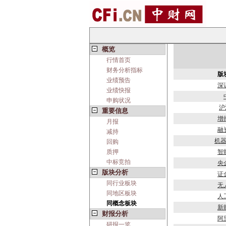
概览
行情首页
财务分析指标
版
业绩预告
深
业绩快报
申购状况
沪
重要信息
增
月报
融
减持
机
回购
质押
智
中标竞拍
央
版块分析
证
同行业板块
无
同地区板块
人
同概念板块
新
财报分析
阿
研报一览