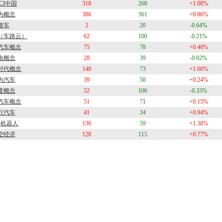
CI中国
318
268
+1.08%
为概念
386
361
+0.86%
整车
2
20
-0.64%
（车路云）
62
100
-0.21%
汽车概念
75
78
+0.40%
电概念
28
39
-0.02%
时代概念
148
73
+1.66%
为汽车
39
50
+0.24%
度概念
52
106
-0.33%
汽车概念
51
71
+0.15%
行汽车
41
34
+0.94%
形机器人
136
59
+1.38%
空经济
128
115
+0.77%