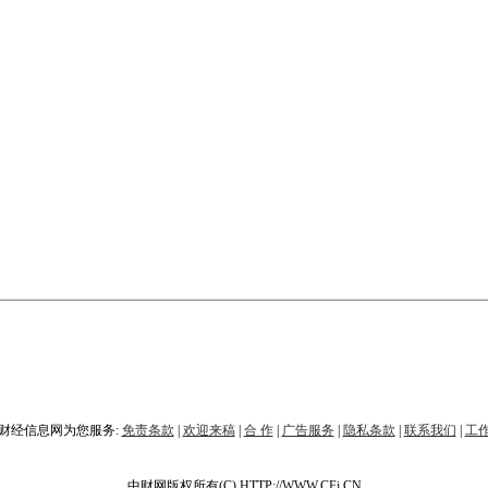
财经信息网为您服务:
免责条款
|
欢迎来稿
|
合 作
|
广告服务
|
隐私条款
|
联系我们
|
工
中财网版权所有(C) HTTP://WWW.CFi.CN