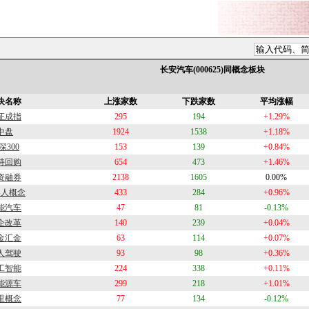
长安汽车(000625)同概念板块
块名称
上涨家数
下跌家数
平均涨幅
证成指
295
194
+1.29%
中盘
1924
1538
+1.18%
深300
153
139
+0.84%
持回购
654
473
+1.46%
资融券
2138
1605
0.00%
器人概念
433
284
+0.96%
能汽车
47
81
-0.13%
企改革
140
239
+0.04%
金汇金
63
114
+0.07%
人驾驶
93
98
+0.36%
工智能
224
338
+0.11%
能源车
299
218
+1.01%
里概念
77
134
-0.12%