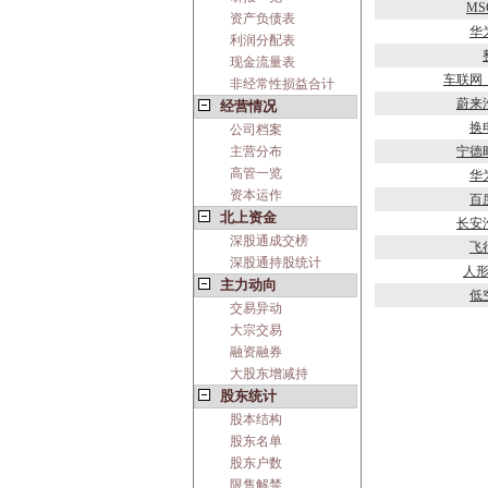
MS
资产负债表
华
利润分配表
现金流量表
车联网
非经常性损益合计
蔚来
经营情况
换
公司档案
主营分布
宁德
高管一览
华
资本运作
百
北上资金
长安
深股通成交榜
飞
深股通持股统计
人
主力动向
低
交易异动
大宗交易
融资融券
大股东增减持
股东统计
股本结构
股东名单
股东户数
限售解禁