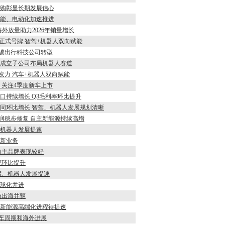
额回购彰显长期发展信心
 智能、电动化加速推进
海外放量助力2026年销量增长
专用正式号牌 智驾+机器人双向赋能
能低碳出行科技公司转型
长 成立子公司布局机器人赛道
能发力 汽车+机器人双向赋能
利 关注4季度新车上市
和出口持续增长 Q3毛利率环比提升
3营收同环比增长 智驾、机器人发展规划清晰
司利润稳步修复 自主新能源持续高增
驾、机器人发展提速
索新业务
善 自主品牌表现较好
利率环比提升
 智驾、机器人发展提速
全球化并进
车与出海并驱
长 新能源高端化进程待提速
新车周期和海外进展