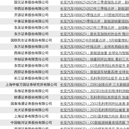
国元证券股份有限公司
长安汽车(000625)2025年三季度报告点
华西证券股份有限公司
长安汽车(000625)2025年三季报点评：
开源证券股份有限公司
长安汽车(000625)季报点评：Q3营收同环
中泰证券股份有限公司
长安汽车(000625)季报点评：新能源销量
东吴证券股份有限公司
长安汽车(000625)2025年三季报点评：业
东方证券股份有限公司
长安汽车(000625)：新长安加快对外合作 
国联民生证券股份有限公司
长安汽车(000625)9月销量点评：9月销量增
东方证券股份有限公司
长安汽车(000625)中报点评：全球布局稳
西南证券股份有限公司
长安汽车(000625)：新能源放量 全球化与
华创证券有限责任公司
长安汽车(000625)：销量同环比增长 看好
东莞证券股份有限公司
长安汽车(000625)：Q2毛利率同比有所提
西部证券股份有限公司
长安汽车(000625)：新能源车销量高增 全球
长江证券股份有限公司
长安汽车(000625)：毛利率同环比提升 自
上海申银万国证券研究所有限公司
长安汽车(000625)：25H1业绩点评 三大新
东海证券股份有限公司
长安汽车(000625)：2025H1扣非归母净
财通证券股份有限公司
长安汽车(000625)：毛利率同比有所提升 
国泰海通证券股份有限公司
长安汽车(000625)：25Q2毛利率同环比改
光大证券股份有限公司
长安汽车(000625)：2Q25毛利率同环比修复
上海证券有限责任公司
长安汽车(000625)：25H1盈利能力向好 
中国银河证券股份有限公司
长安汽车(000625)：Q2新能源销量表现亮眼