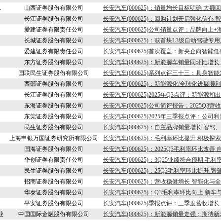
A
山西证券股份有限公司
长安汽车(000625)：销量增长目标明确 大
长江证券股份有限公司
长安汽车(000625)：回购计划开启强化信心
爱建证券有限责任公司
长安汽车(000625)公司销量点评：品牌向上+
长城证券股份有限公司
长安汽车(000625)：获首块L3级自动驾驶
爱建证券有限责任公司
长安汽车(000625)首次覆盖：新央企向智
东方证券股份有限公司
长安汽车(000625)：新能源车销量同环比增
国联民生证券股份有限公司
长安汽车(000625)系列点评三十三：具身智
西部证券股份有限公司
长安汽车(000625)：新能源化/全球化进展顺
长江证券股份有限公司
长安汽车(000625)2025年Q3点评：新能源
东海证券股份有限公司
长安汽车(000625)公司简评报告：2025Q
东莞证券股份有限公司
长安汽车(000625)2025年三季报点评：公
民生证券股份有限公司
长安汽车(000625)：自主品牌销量增长 智
上海申银万国证券研究所有限公司
长安汽车(000625)：毛利率环比提升 积极探
国海证券股份有限公司
长安汽车(000625)：2025Q3毛利率环比改
华创证券有限责任公司
长安汽车(000625)：3Q25业绩符合预期 毛
民生证券股份有限公司
长安汽车(000625)：25Q3毛利率环比提升
招商证券股份有限公司
长安汽车(000625)：营收稳健增长 智能化与
华泰证券股份有限公司
长安汽车(000625)：Q3毛利率环比向上 新
平安证券股份有限公司
长安汽车(000625)季报点评：三季度营收增
业
中国国际金融股份有限公司
长安汽车(000625)：新能源销量走强；期待