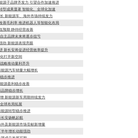
评：新能源子品牌齐发力 引望合作加速推进
新能源转型成果显著 智能化、全球化加速
比增长 新能源车、海外市场持续发力
强劲改善毛利率 推进机器人等智能化布局
绩略低预期 静待经营改善
预计自主品牌未来将逐步扭亏
长强劲 新能源表现亮眼
步推进 新长安将促进经营效率提升
智能化打开新空间
三大战略推动量利齐升
升 新能源汽车销量大幅增长
化稳步推进
主新能源盈利稳步改善
能源品牌稳步增长
利润稳增 新能源新车周期持续发力
加速全球布局拓展
善 新能源转型稳步推进
 新长安扬帆起航
看好海外及新能源市场贡献新增量
 下半年增长动能强劲