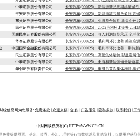
开源证券股份有限公司
长安汽车(000625)：Q2业绩有所承压 新央
中泰证券股份有限公司
长安汽车(000625)：新能源新品周期起量减
平安证券股份有限公司
长安汽车(000625)：新能源减亏释放盈利 
东吴证券股份有限公司
长安汽车(000625)：业绩符合预期 新央企开
民生证券股份有限公司
长安汽车(000625)：25Q2毛利环比提升 25
国联民生证券股份有限公司
长安汽车(000625)：收入利润短期承压 全
华泰证券股份有限公司
长安汽车(000625)：毛利同环比改善 关注启
业
中国国际金融股份有限公司
长安汽车(000625)：毛利率环比改善；期待
民生证券股份有限公司
长安汽车(000625)：高管集体增持 彰显发展
中泰证券股份有限公司
长安汽车(000625)：出海和新能源销量增速
华创证券有限责任公司
长安汽车(000625)：重组后首次集体增持 
财经信息网为您服务:
免责条款
|
欢迎来稿
|
合 作
|
广告服务
|
隐私条款
|
联系我们
|
工
中财网版权所有(C) HTTP://WWW.CFi.CN
网免费提供股票、基金、债券、外汇、理财等行情数据以及其他资料，仅供用户获取