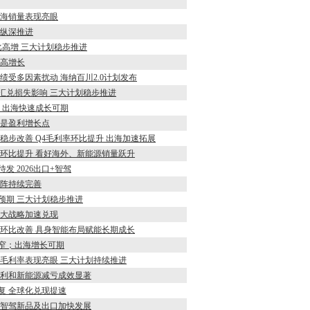
 出海销量表现亮眼
略纵深推进
同比高增 三大计划稳步推进
较高增长
Q1业绩受多因素扰动 海纳百川2.0计划发布
绩受汇兑损失影响 三大计划稳步推进
量 出海快速成长可期
海将是盈利增长点
源量利稳步改善 Q4毛利率环比提升 出海加速拓展
Q4业绩环比提升 看好海外、新能源销量跃升
待发 2026出口+智驾
品矩阵持续完善
符合预期 三大计划稳步推进
 三大战略加速兑现
4盈利环比改善 具身智能布局赋能长期成长
收窄；出海增长可期
4Q25毛利率表现亮眼 三大计划持续推进
出海盈利和新能源减亏成效显著
修复 全球化兑现提速
心 智驾新品及出口加快发展