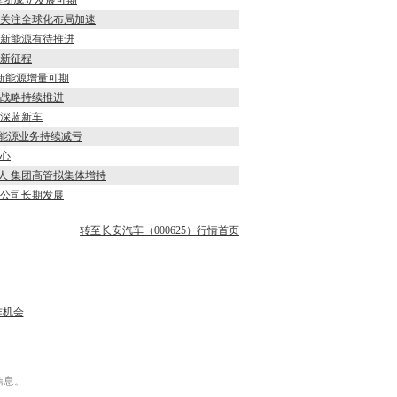
企集团成立发展可期
亏 关注全球化布局加速
高端新能源有待推进
启新征程
H2新能源增量可期
球化战略持续推进
源深蓝新车
新能源业务持续减亏
信心
喜人 集团高管拟集体增持
看好公司长期发展
转至长安汽车（000625）行情首页
作机会
信息。