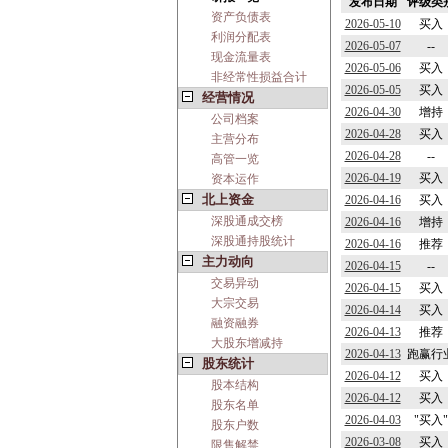
发布日期
评级类
资产负债表
2026-05-10
买入
利润分配表
2026-05-07
--
现金流量表
2026-05-06
买入
非经常性损益合计
2026-05-05
买入
经营情况
2026-04-30
增持
公司档案
2026-04-28
买入
主营分布
2026-04-28
--
高管一览
2026-04-19
买入
资本运作
北上资金
2026-04-16
买入
深股通成交榜
2026-04-16
增持
深股通持股统计
2026-04-16
推荐
主力动向
2026-04-15
--
交易异动
2026-04-15
买入
大宗交易
2026-04-14
买入
融资融券
2026-04-13
推荐
大股东增减持
2026-04-13
跑赢行
股东统计
2026-04-12
买入
股本结构
2026-04-12
买入
股东名单
2026-04-03
"买入"
股东户数
2026-03-08
买入
限售解禁