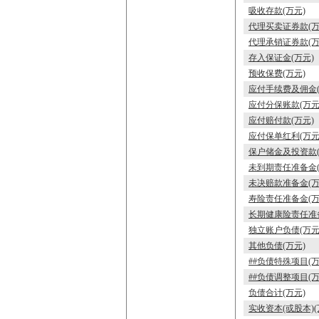
吸收存款(万元)
代理买卖证券款(万
代理承销证券款(万
存入保证金(万元)
预收保费(万元)
应付手续费及佣金(
应付分保账款(万元
应付赔付款(万元)
应付保单红利(万元
保户储金及投资款(
未到期责任准备金(
未决赔款准备金(万
寿险责任准备金(万
长期健康险责任准备
独立账户负债(万元
其他负债(万元)
##负债特殊项目(万
##负债调整项目(万
负债合计(万元)
实收资本(或股本)(