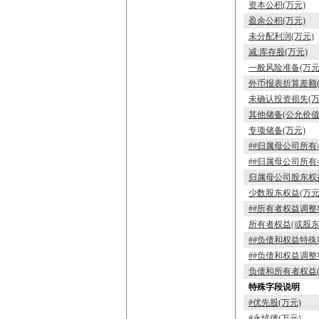
资本公积(万元)
盈余公积(万元)
未分配利润(万元)
减:库存股(万元)
一般风险准备(万元
外币报表折算差额(
未确认投资损失(万
其他储备(公允价值
专项储备(万元)
##归属母公司所有
##归属母公司所有
归属母公司股东权益
少数股东权益(万元
##所有者权益调整
所有者权益(或股东
##负债和权益特殊
##负债和权益调整
负债和所有者权益(
特殊字段说明
#优先股(万元)
#永续债(万元)