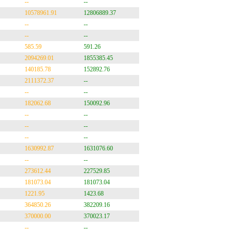
--
--
10578961.91
12806889.37
--
--
--
--
585.59
591.26
2094269.01
1855385.45
140185.78
152892.76
2111372.37
--
--
--
182062.68
150092.96
--
--
--
--
--
--
1630992.87
1631076.60
--
--
273612.44
227529.85
181073.04
181073.04
1221.95
1423.68
364850.26
382209.16
370000.00
370023.17
--
--