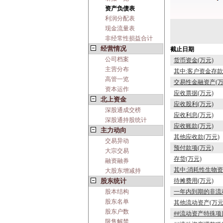
资产负债表
利润分配表
现金流量表
非经常性损益合计
经营情况
截止日期
公司档案
货币资金(万元)
主营分布
其中:客户资金存款
高管一览
交易性金融资产(万
资本运作
应收票据(万元)
北上资金
应收股利(万元)
深股通成交榜
应收利息(万元)
深股通持股统计
应收账款(万元)
主力动向
其他应收款(万元)
交易异动
预付款项(万元)
大宗交易
存货(万元)
融资融券
其中:消耗性生物资
大股东增减持
股东统计
待摊费用(万元)
股本结构
一年内到期的非流动
股东名单
其他流动资产(万元
股东户数
##流动资产特殊项
限售解禁