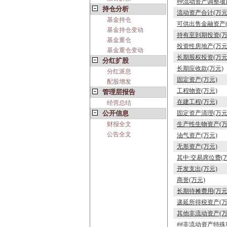
##流动资产调整项
持仓分析
流动资产合计(万元
基金持仓
可供出售金融资产(
基金持仓变动
持有至到期投资(万
基金重仓
投资性房地产(万元
基金重仓变动
长期股权投资(万元
分红扩股
长期应收款(万元)
分红派息
固定资产(万元)
配股增发
工程物资(万元)
管理层报告
在建工程(万元)
经营总结
公开信息
固定资产清理(万元
财报全文
生产性生物资产(万
公告全文
油气资产(万元)
无形资产(万元)
其中:交易席位费(
开发支出(万元)
商誉(万元)
长期待摊费用(万元
递延所得税资产(万
其他非流动资产(万
##非流动资产特殊