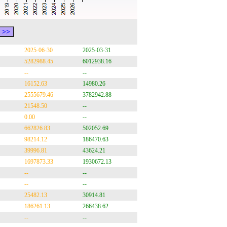
2025-06-30
2025-03-31
5282988.45
6012938.16
--
--
16152.63
14980.26
2555679.46
3782942.88
21548.50
--
0.00
--
662826.83
502052.69
98214.12
186470.63
39996.81
43624.21
1697873.33
1930672.13
--
--
--
--
25482.13
30914.81
186261.13
266438.62
--
--