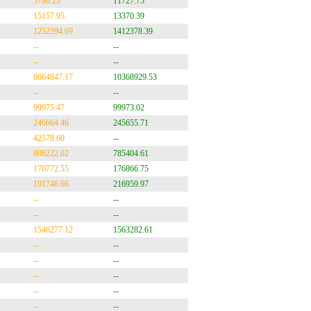
5790.23
11727.75
15157.95
13370.39
1252394.69
1412378.39
--
--
--
--
8664847.17
10368929.53
--
--
99975.47
99973.02
246664.46
245655.71
42578.60
--
808222.02
785404.61
170772.55
176866.75
191746.66
216959.97
--
--
--
--
1546277.12
1563282.61
--
--
--
--
--
--
--
--
--
--