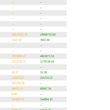
--
--
--
--
--
--
--
--
--
--
--
--
18022632.29
19990742.66
5147.30
3002.60
--
--
--
--
2933608.43
4063875.34
2522519.32
3270538.64
--
--
16.57
16.59
330032.67
254716.22
292256.50
--
86032.13
69847.34
0.00
--
816405.01
544894.45
--
--