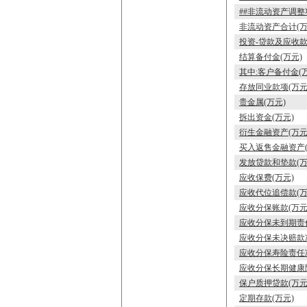
##非流动资产调整
非流动资产合计(万
投资-贷款及应收款
结算备付金(万元)
其中:客户备付金(
存放同业款项(万元
贵金属(万元)
拆出资金(万元)
衍生金融资产(万元
买入返售金融资产(
发放贷款和垫款(万
应收保费(万元)
应收代位追偿款(万
应收分保账款(万元
应收分保未到期责任
应收分保未决赔款准
应收分保寿险责任准
应收分保长期健康
保户质押贷款(万元
定期存款(万元)