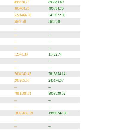
895636.77
893865.89
495704.30
495704.30
5221466.78
5419872.09
5632.58
5632.58
--
--
--
--
--
--
--
--
12574.30
11422.74
--
--
--
--
7604242.45
7815354.14
207265.55
243176.37
--
--
7811508.01
8058530.52
--
--
--
--
18022632.29
19990742.66
--
--
--
--
--
--