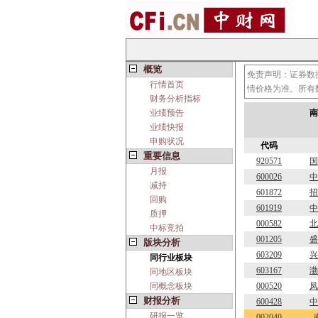
概览
免责声明：证券数
行情首页
情价格为准。所有
财务分析指标
业绩预告
南
业绩快报
申购状况
代码
重要信息
920571
国
月报
600026
中
减持
601872
招
回购
601919
中
质押
000582
北
中标竞拍
001205
盛
版块分析
603209
兴
同行业板块
603167
渤
同地区板块
同概念板块
000520
凤
财报分析
600428
中
研报一览
002040