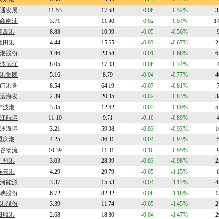
通发展
11.53
17.58
-0.06
-0.52%
3
商南油
3.71
11.90
-0.02
-0.54%
1
青岛港
8.88
10.99
-0.05
-0.56%
盐田港
4.44
15.65
-0.03
-0.67%
2
港股份
1.46
23.54
-0.01
-0.68%
6
波远洋
8.05
17.03
-0.06
-0.74%
港集团
5.16
8.79
-0.04
-0.77%
4
门港务
8.54
64.19
-0.07
-0.81%
远海发
2.39
20.35
-0.02
-0.83%
3
宁波港
3.35
12.62
-0.03
-0.89%
5
江航运
11.10
9.71
-0.10
-0.89%
波海运
3.21
59.08
-0.03
-0.93%
1
重庆港
4.25
86.31
-0.04
-0.93%
谷物流
10.39
11.01
-0.10
-0.95%
广州港
3.03
28.99
-0.03
-0.98%
2
连云港
4.29
29.79
-0.05
-1.15%
河能源
3.37
15.53
-0.04
-1.17%
4
峡股份
6.72
82.82
-0.08
-1.18%
1
港股份
3.39
11.74
-0.05
-1.45%
2
日照港
2.68
18.80
-0.04
-1.47%
2