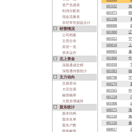
资产负债表
603162
海
利润分配表
601975
招
现金流量表
601298
非经常性损益合计
000088
经营情况
601880
辽
公司档案
601022
宁
主营分布
600018
上
高管一览
000905
厦
资本运作
601866
中
北上资金
601018
深股通成交榜
深股通持股统计
601083
锦
主力动向
600798
宁
交易异动
600279
大宗交易
603565
中
融资融券
601228
大股东增减持
601008
股东统计
600575
淮
股本结构
002320
海
股东名单
601326
秦
股东户数
600017
限售解禁