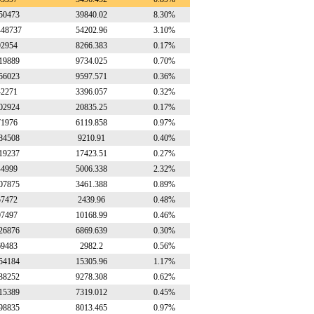
50473
39840.02
8.30%
448737
54202.96
3.10%
92954
8266.383
0.17%
19889
9734.025
0.70%
56023
9597.571
0.36%
42271
3396.057
0.32%
02924
20835.25
0.17%
71976
6119.858
0.97%
84508
9210.91
0.40%
19237
17423.51
0.27%
44999
5006.338
2.32%
07875
3461.388
0.89%
57472
2439.96
0.48%
97497
10168.99
0.46%
26876
6869.639
0.30%
69483
2982.2
0.56%
54184
15305.96
1.17%
38252
9278.308
0.62%
15389
7319.012
0.45%
98835
8013.465
0.97%