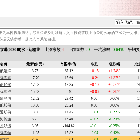
据为本网搜集归纳，尽量保证及时准确，入市投资请以上市公司公布的正式公告为准
数据仅供参考，据此入市风险自担。
上涨家数:
4
下跌家数:
29
平均涨幅:
-0.64%
平均换手
京港(002040)水上运输业
名称
最新价(元)
市盈率(倍)
涨跌
涨跌幅
成
航远洋
8.75
67.12
+0.15
+1.74%
1
远海能
17.70
17.60
+0.24
+1.37%
4
商轮船
17.98
18.35
+0.10
+0.56%
7
远海控
15.43
9.40
+0.06
+0.39%
6
部湾港
12.52
29.42
0.00
0.00%
3
航股份
13.60
23.24
0.00
0.00%
通股份
13.68
14.45
-0.03
-0.22%
海轮渡
8.70
16.40
-0.02
-0.23%
凰航运
3.95
-104.82
-0.01
-0.25%
1
远海特
11.95
17.82
-0.05
-0.42%
6
南京港
8.08
20.04
-0.04
-0.49%