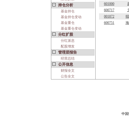
601000
持仓分析
600717
基金持仓
001872
招
基金持仓变动
基金重仓
600751
海
基金重仓变动
分红扩股
分红派息
配股增发
管理层报告
经营总结
公开信息
财报全文
公告全文
中国