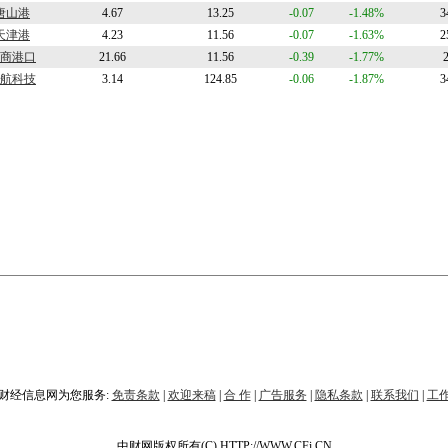
唐山港
4.67
13.25
-0.07
-1.48%
3
天津港
4.23
11.56
-0.07
-1.63%
2
商港口
21.66
11.56
-0.39
-1.77%
航科技
3.14
124.85
-0.06
-1.87%
3
财经信息网为您服务:
免责条款
|
欢迎来稿
|
合 作
|
广告服务
|
隐私条款
|
联系我们
|
工
中财网版权所有(C) HTTP://WWW.CFi.CN