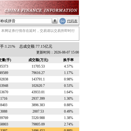
代码表
。本网证券行情存在延时，交易请以交易所即时行
:1.21%
总成交额:77.15亿元
更新时间：2026-08-07 15:00
交量(手)
成交额(万元)
换手率
35373
11705.53
4.57%
49589
79616.27
1.17%
92838
143791.1
0.98%
63948
102620.7
0.53%
53670
43933.01
1.64%
21716
2937.399
1.30%
28403
3896.383
0.88%
23088
2007.53
0.49%
39769
5520.988
1.38%
68803
79805.09
2.74%
43397
3496.452
0.89%