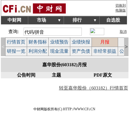
切换到
电脑版
中财网
市场
排行
自选股
▼
▼
查询:
取消
行情首页
财务指标
业绩预告
业绩快报
月报
减
<
>
研报一览
利润分配
现金流量
资产负债
非经常损益
公司
嘉华股份(603182)月报
公告时间
主题
PDF原文
转至嘉华股份（603182）行情首页
中财网版权所有(C) HTTP://WWW.CFi.CN