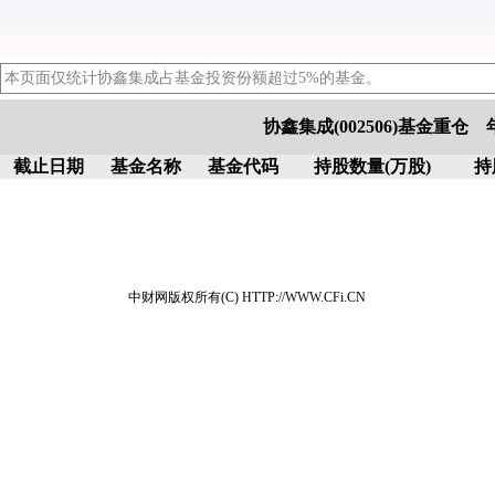
本页面仅统计协鑫集成占基金投资份额超过5%的基金。
协鑫集成(002506)基金重仓
截止日期
基金名称
基金代码
持股数量(万股)
持
中财网版权所有(C) HTTP://WWW.CFi.CN