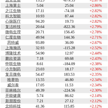
透景生命
13.25
-879.55
+2.87%
上海莱士
5.04
25.04
+2.86%
之江生物
17.11
-74.18
+2.82%
科大智能
10.93
87.44
+2.82%
心脉医疗
94.20
19.73
+2.82%
复洁科技
20.64
-822.36
+2.79%
微电生理
20.71
156.45
+2.78%
仁度生物
49.94
144.36
+2.71%
思特威
93.89
36.09
+2.67%
上海瀚讯
32.93
-115.28
+2.52%
博隆技术
54.90
12.97
+2.44%
鹏欣资源
7.18
69.68
+2.43%
申联生物
8.61
-184.09
+2.38%
小方制药
23.03
18.17
+2.36%
复旦微电
54.47
183.53
+2.35%
唯赛勃
13.55
46.80
+2.34%
威尔泰
17.05
11.53
+2.34%
菲林格尔
49.39
-224.56
+2.30%
开能健康
5.74
86.62
+2.14%
新朋股份
7.21
27.12
+2.12%
北特科技
41.36
115.85
+2.12%