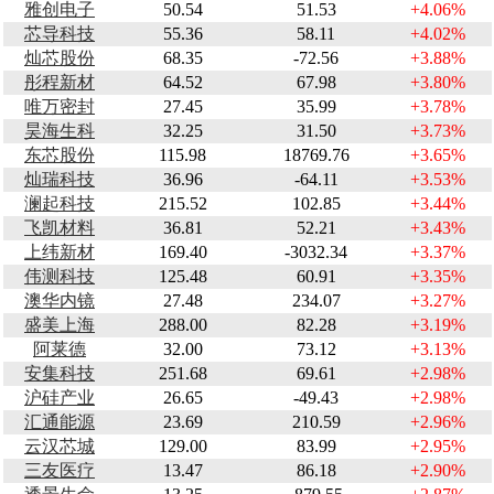
雅创电子
50.54
51.53
+4.06%
芯导科技
55.36
58.11
+4.02%
灿芯股份
68.35
-72.56
+3.88%
彤程新材
64.52
67.98
+3.80%
唯万密封
27.45
35.99
+3.78%
昊海生科
32.25
31.50
+3.73%
东芯股份
115.98
18769.76
+3.65%
灿瑞科技
36.96
-64.11
+3.53%
澜起科技
215.52
102.85
+3.44%
飞凯材料
36.81
52.21
+3.43%
上纬新材
169.40
-3032.34
+3.37%
伟测科技
125.48
60.91
+3.35%
澳华内镜
27.48
234.07
+3.27%
盛美上海
288.00
82.28
+3.19%
阿莱德
32.00
73.12
+3.13%
安集科技
251.68
69.61
+2.98%
沪硅产业
26.65
-49.43
+2.98%
汇通能源
23.69
210.59
+2.96%
云汉芯城
129.00
83.99
+2.95%
三友医疗
13.47
86.18
+2.90%