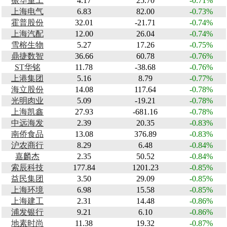
振华重工
4.17
25.70
-0.71%
上海电气
6.83
82.00
-0.73%
霍普股份
32.01
-21.71
-0.74%
上海汽配
12.00
26.04
-0.74%
雪榕生物
5.27
17.26
-0.75%
鼎捷数智
36.66
60.78
-0.76%
ST华铭
11.78
-38.68
-0.76%
上港集团
5.16
8.79
-0.77%
海立股份
14.08
117.64
-0.78%
光明肉业
5.09
-19.21
-0.78%
上海凯鑫
27.93
-681.16
-0.78%
中远海发
2.39
20.35
-0.83%
南侨食品
13.08
376.89
-0.83%
沪农商行
8.29
6.48
-0.84%
嘉麟杰
2.35
50.52
-0.84%
索辰科技
177.84
1201.23
-0.85%
益民集团
3.50
29.09
-0.85%
上海环境
6.98
15.58
-0.85%
上海建工
2.31
14.48
-0.86%
浦发银行
9.21
6.10
-0.86%
地素时尚
11.38
19.32
-0.87%