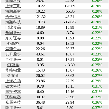
肇民科技
25.57
44.58
-0.20%
上海三毛
10.22
176.69
-0.20%
海顺新材
10.22
-55.35
-0.20%
合合信息
121.32
48.21
-0.20%
海融科技
19.73
-354.25
-0.20%
巴比食品
18.89
15.99
-0.21%
豫园股份
4.60
-3.74
-0.22%
东方证券
9.08
11.53
-0.22%
外高桥
9.04
13.52
-0.22%
紫燕食品
22.26
30.37
-0.22%
友升股份
43.61
16.67
-0.23%
兰生股份
8.01
17.21
-0.25%
ST复华
3.95
-13.39
-0.25%
华峰铝业
15.43
13.07
-0.26%
金龙鱼
26.02
38.62
-0.27%
上海机场
23.86
27.29
-0.29%
铁大科技
9.78
18.11
-0.31%
国投资本
6.40
12.16
-0.31%
飞科电器
30.97
25.96
-0.32%
众辰科技
36.48
29.94
-0.36%
隧道股份
5.41
7.80
-0.37%