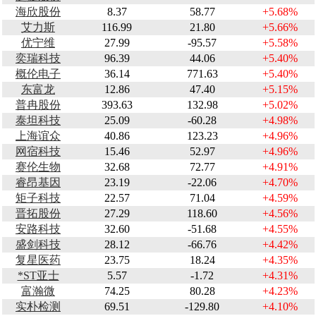
海欣股份
8.37
58.77
+5.68%
艾力斯
116.99
21.80
+5.66%
优宁维
27.99
-95.57
+5.58%
奕瑞科技
96.39
44.06
+5.40%
概伦电子
36.14
771.63
+5.40%
东富龙
12.86
47.40
+5.15%
普冉股份
393.63
132.98
+5.02%
泰坦科技
25.09
-60.28
+4.98%
上海谊众
40.86
123.23
+4.96%
网宿科技
15.46
52.97
+4.96%
赛伦生物
32.68
72.77
+4.91%
睿昂基因
23.19
-22.06
+4.70%
矩子科技
22.57
71.04
+4.59%
晋拓股份
27.29
118.60
+4.56%
安路科技
32.60
-51.68
+4.55%
盛剑科技
28.12
-66.76
+4.42%
复星医药
23.75
18.24
+4.35%
*ST亚士
5.57
-1.72
+4.31%
富瀚微
74.25
80.28
+4.23%
实朴检测
69.51
-129.80
+4.10%