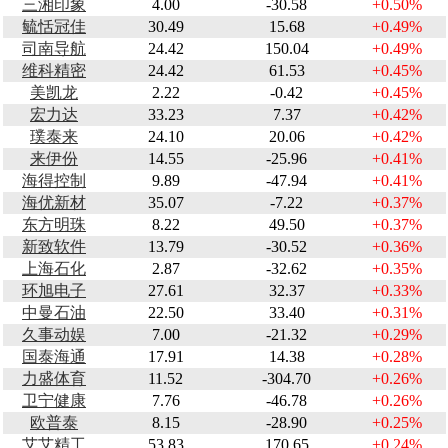
三湘印象
4.00
-30.58
+0.50%
毓恬冠佳
30.49
15.68
+0.49%
司南导航
24.42
150.04
+0.49%
维科精密
24.42
61.53
+0.45%
美凯龙
2.22
-0.42
+0.45%
宏力达
33.23
7.37
+0.42%
璞泰来
24.10
20.06
+0.42%
来伊份
14.55
-25.96
+0.41%
海得控制
9.89
-47.94
+0.41%
海优新材
35.07
-7.22
+0.37%
东方明珠
8.22
49.50
+0.37%
新致软件
13.79
-30.52
+0.36%
上海石化
2.87
-32.62
+0.35%
环旭电子
27.61
32.37
+0.33%
中曼石油
22.50
33.40
+0.31%
久事动娱
7.00
-21.32
+0.29%
国泰海通
17.91
14.38
+0.28%
力盛体育
11.52
-304.70
+0.26%
卫宁健康
7.76
-46.78
+0.26%
欧普泰
8.15
-28.90
+0.25%
艾艾精工
53.83
170.65
+0.24%