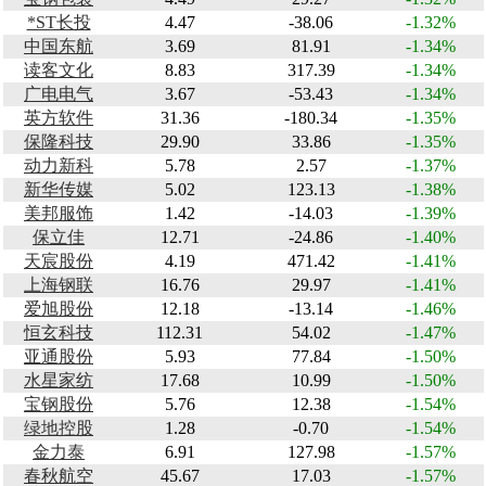
*ST长投
4.47
-38.06
-1.32%
中国东航
3.69
81.91
-1.34%
读客文化
8.83
317.39
-1.34%
广电电气
3.67
-53.43
-1.34%
英方软件
31.36
-180.34
-1.35%
保隆科技
29.90
33.86
-1.35%
动力新科
5.78
2.57
-1.37%
新华传媒
5.02
123.13
-1.38%
美邦服饰
1.42
-14.03
-1.39%
保立佳
12.71
-24.86
-1.40%
天宸股份
4.19
471.42
-1.41%
上海钢联
16.76
29.97
-1.41%
爱旭股份
12.18
-13.14
-1.46%
恒玄科技
112.31
54.02
-1.47%
亚通股份
5.93
77.84
-1.50%
水星家纺
17.68
10.99
-1.50%
宝钢股份
5.76
12.38
-1.54%
绿地控股
1.28
-0.70
-1.54%
金力泰
6.91
127.98
-1.57%
春秋航空
45.67
17.03
-1.57%