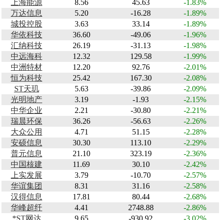
上海能源
8.56
45.63
-1.83%
万达信息
5.20
-16.28
-1.89%
城投控股
3.63
33.14
-1.89%
华依科技
36.60
-49.06
-1.96%
汇纳科技
26.19
-31.13
-1.98%
中远海科
12.32
129.58
-1.99%
中洲特材
12.20
92.76
-2.01%
恒为科技
25.42
167.30
-2.08%
ST天玑
5.63
-39.86
-2.09%
光明地产
3.19
-1.93
-2.15%
中华企业
2.21
-30.80
-2.21%
瑞晨环保
36.26
-56.63
-2.26%
大众公用
4.71
51.15
-2.28%
安硕信息
30.30
113.10
-2.29%
普元信息
21.10
323.19
-2.36%
中国核建
11.69
30.10
-2.42%
上实发展
3.79
-10.70
-2.57%
华谊集团
8.31
31.16
-2.58%
汉得信息
17.81
80.44
-2.68%
华峰超纤
4.41
2748.88
-2.86%
*ST网达
9.65
-930.92
-3.02%