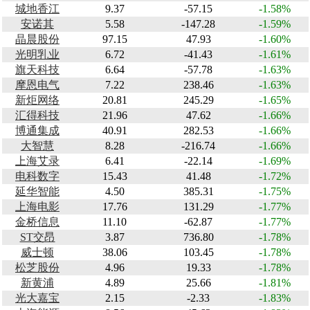
城地香江
9.37
-57.15
-1.58%
安诺其
5.58
-147.28
-1.59%
晶晨股份
97.15
47.93
-1.60%
光明乳业
6.72
-41.43
-1.61%
旗天科技
6.64
-57.78
-1.63%
摩恩电气
7.22
238.46
-1.63%
新炬网络
20.81
245.29
-1.65%
汇得科技
21.96
47.62
-1.66%
博通集成
40.91
282.53
-1.66%
大智慧
8.28
-216.74
-1.66%
上海艾录
6.41
-22.14
-1.69%
电科数字
15.43
41.48
-1.72%
延华智能
4.50
385.31
-1.75%
上海电影
17.76
131.29
-1.77%
金桥信息
11.10
-62.87
-1.77%
ST交昂
3.87
736.80
-1.78%
威士顿
38.06
103.45
-1.78%
松芝股份
4.96
19.33
-1.78%
新黄浦
4.89
25.66
-1.81%
光大嘉宝
2.15
-2.33
-1.83%