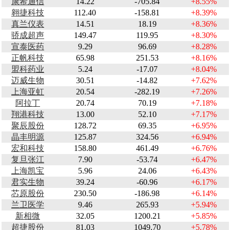
康希通信
14.22
-705.84
+8.55%
翱捷科技
112.40
-158.81
+8.39%
真兰仪表
14.51
18.19
+8.36%
骄成超声
149.47
119.95
+8.30%
宣泰医药
9.29
96.69
+8.28%
正帆科技
65.98
251.53
+8.16%
盟科药业
5.24
-17.07
+8.04%
迈威生物
30.51
-14.82
+7.62%
上海亚虹
20.54
-282.19
+7.26%
阿拉丁
20.74
70.19
+7.18%
翔港科技
13.00
52.10
+7.17%
聚辰股份
128.72
69.35
+6.95%
晶丰明源
125.87
324.56
+6.94%
宏和科技
158.80
461.49
+6.76%
复旦张江
7.90
-53.74
+6.47%
上海凯宝
5.96
24.06
+6.43%
君实生物
39.24
-60.96
+6.17%
芯原股份
230.50
-186.98
+6.14%
兰卫医学
9.46
265.93
+5.94%
新相微
32.05
1200.21
+5.85%
超捷股份
81.03
1049.70
+5.78%