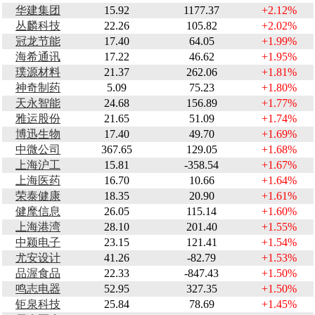
华建集团
15.92
1177.37
+2.12%
丛麟科技
22.26
105.82
+2.02%
冠龙节能
17.40
64.05
+1.99%
海希通讯
17.22
46.62
+1.95%
璞源材料
21.37
262.06
+1.81%
神奇制药
5.09
75.23
+1.80%
天永智能
24.68
156.89
+1.77%
雅运股份
21.65
51.09
+1.74%
博迅生物
17.40
49.70
+1.69%
中微公司
367.65
129.05
+1.68%
上海沪工
15.81
-358.54
+1.67%
上海医药
16.70
10.66
+1.64%
荣泰健康
18.35
20.90
+1.61%
健麾信息
26.05
115.14
+1.60%
上海港湾
28.10
201.40
+1.55%
中颖电子
23.15
121.41
+1.54%
尤安设计
41.26
-82.79
+1.53%
品渥食品
22.33
-847.43
+1.50%
鸣志电器
52.95
327.35
+1.50%
钜泉科技
25.84
78.69
+1.45%