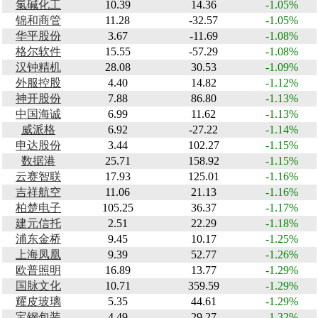
氯碱化工
10.39
14.36
-1.05%
锦和商管
11.28
-32.57
-1.05%
华平股份
3.67
-11.69
-1.08%
格尔软件
15.55
-57.29
-1.08%
汉钟精机
28.08
30.53
-1.09%
外服控股
4.40
14.82
-1.12%
神开股份
7.88
86.80
-1.13%
中国海诚
6.99
11.62
-1.13%
威派格
6.92
-27.22
-1.14%
申达股份
3.44
102.27
-1.15%
数据港
25.71
158.92
-1.15%
云赛智联
17.93
125.01
-1.16%
吉祥航空
11.06
21.13
-1.16%
柏楚电子
105.25
36.37
-1.17%
建元信托
2.51
22.29
-1.18%
浦东金桥
9.45
10.17
-1.25%
上海凤凰
9.39
52.77
-1.26%
欧普照明
16.89
13.77
-1.29%
国脉文化
10.71
359.59
-1.29%
耀皮玻璃
5.35
44.61
-1.29%
宝钢包装
4.49
29.27
-1.32%