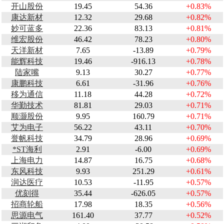
开山股份
19.45
54.36
+0.83%
康达新材
12.32
29.68
+0.82%
妙可蓝多
22.36
83.13
+0.81%
维宏股份
46.42
78.23
+0.80%
天洋新材
7.65
-13.89
+0.79%
能辉科技
19.46
-916.13
+0.78%
陆家嘴
9.13
30.27
+0.77%
康鹏科技
6.61
-31.96
+0.76%
移为通信
11.18
44.28
+0.72%
华勤技术
81.81
29.03
+0.71%
顺灏股份
9.95
160.79
+0.71%
艾为电子
56.22
43.11
+0.70%
誉帆科技
34.79
28.96
+0.69%
*ST海利
2.91
-6.00
+0.69%
上海电力
14.87
16.75
+0.68%
东风科技
9.93
251.29
+0.61%
润达医疗
10.53
-11.95
+0.57%
优刻得
35.44
-626.05
+0.57%
招商轮船
17.98
18.35
+0.56%
思源电气
161.40
37.77
+0.52%