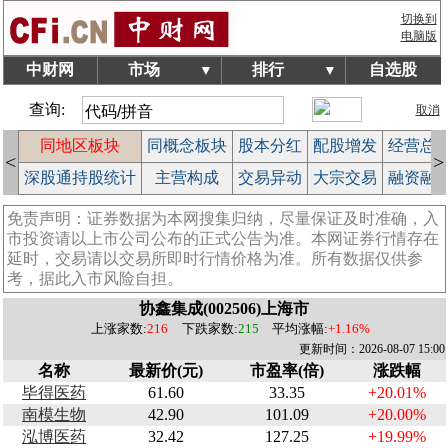
切换到
电脑版
中财网
市场
排行
自选股
▼
▼
查询:
取消
块
同地区板块
同概念板块
股本分红
配股增发
经营总
<
>
榜
深股通持股统计
主营构成
交易异动
大宗交易
融资融
免责声明：证券数据为本网搜集归纳，尽量保证及时准确，入
市投资请以上市公司公布的正式公告为准。本网证券行情存在
延时，交易请以交易所即时行情价格为准。所有数据仅供参
考，据此入市风险自担。
协鑫集成(002506)上海市
上涨家数:
216
下跌家数:
215
平均涨幅:
+1.16%
更新时间：2026-08-07 15:00
名称
最新价(元)
市盈率(倍)
涨跌幅
毕得医药
61.60
33.35
+20.01%
南模生物
42.90
101.09
+20.00%
泓博医药
32.42
127.25
+19.99%