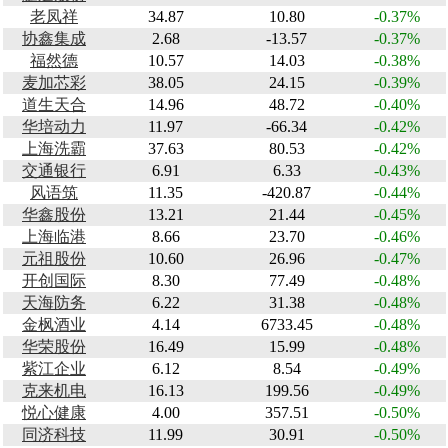
老凤祥
34.87
10.80
-0.37%
协鑫集成
2.68
-13.57
-0.37%
福然德
10.57
14.03
-0.38%
麦加芯彩
38.05
24.15
-0.39%
道生天合
14.96
48.72
-0.40%
华培动力
11.97
-66.34
-0.42%
上海洗霸
37.63
80.53
-0.42%
交通银行
6.91
6.33
-0.43%
风语筑
11.35
-420.87
-0.44%
华鑫股份
13.21
21.44
-0.45%
上海临港
8.66
23.70
-0.46%
元祖股份
10.60
26.96
-0.47%
开创国际
8.30
77.49
-0.48%
天海防务
6.22
31.38
-0.48%
金枫酒业
4.14
6733.45
-0.48%
华荣股份
16.49
15.99
-0.48%
紫江企业
6.12
8.54
-0.49%
克来机电
16.13
199.56
-0.49%
悦心健康
4.00
357.51
-0.50%
同济科技
11.99
30.91
-0.50%