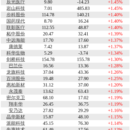
辰光医疗
9.80
-14.23
+1.45%
岩山科技
7.01
485.83
+1.45%
步科股份
114.78
140.21
+1.40%
国药现代
8.70
16.24
+1.40%
联影医疗
112.55
48.87
+1.40%
柘中股份
20.47
32.41
+1.39%
中远海能
17.70
17.60
+1.37%
康德莱
7.42
13.87
+1.37%
科华生物
5.29
-3.74
+1.34%
剑桥科技
154.78
155.78
+1.30%
巴兰仕
16.56
13.36
+1.28%
龙旗科技
37.04
43.36
+1.26%
百润股份
19.48
27.90
+1.25%
惠柏新材
31.12
37.00
+1.20%
永茂泰
13.62
63.43
+1.19%
密尔克卫
68.10
17.02
+1.19%
翔丰华
26.45
36.75
+1.19%
安乃达
27.82
29.29
+1.16%
晶华新材
15.87
48.10
+1.15%
派能科技
45.15
76.30
+1.14%
先惠技术
61.49
17.56
+1.12%