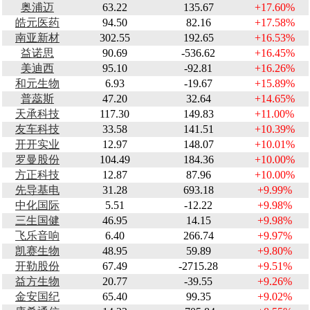
奥浦迈
63.22
135.67
+17.60%
皓元医药
94.50
82.16
+17.58%
南亚新材
302.55
192.65
+16.53%
益诺思
90.69
-536.62
+16.45%
美迪西
95.10
-92.81
+16.26%
和元生物
6.93
-19.67
+15.89%
普蕊斯
47.20
32.64
+14.65%
天承科技
117.30
149.83
+11.00%
友车科技
33.58
141.51
+10.39%
开开实业
12.97
148.07
+10.01%
罗曼股份
104.49
184.36
+10.00%
方正科技
12.87
87.96
+10.00%
先导基电
31.28
693.18
+9.99%
中化国际
5.51
-12.22
+9.98%
三生国健
46.95
14.15
+9.98%
飞乐音响
6.40
266.74
+9.97%
凯赛生物
48.95
59.89
+9.80%
开勒股份
67.49
-2715.28
+9.51%
益方生物
20.77
-39.55
+9.26%
金安国纪
65.40
99.35
+9.02%