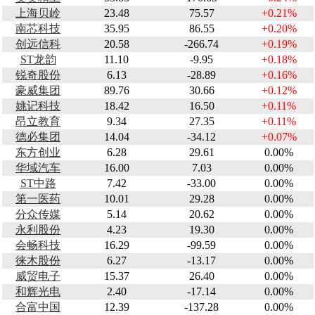
上海贝岭
23.48
75.57
+0.21%
南芯科技
35.95
86.55
+0.20%
创远信科
20.58
-266.74
+0.19%
ST龙韵
11.10
-9.95
+0.18%
锐奇股份
6.13
-28.89
+0.16%
豪威集团
89.76
30.66
+0.12%
姚记科技
18.42
16.50
+0.11%
昂立教育
9.34
27.35
+0.11%
德必集团
14.04
-34.12
+0.07%
东方创业
6.28
29.61
0.00%
华域汽车
16.00
7.03
0.00%
ST中路
7.42
-33.00
0.00%
第一医药
10.01
29.28
0.00%
分众传媒
5.14
20.62
0.00%
永利股份
4.23
19.30
0.00%
会畅科技
16.29
-99.59
0.00%
徕木股份
6.27
-13.17
0.00%
威贸电子
15.37
26.40
0.00%
和辉光电
2.40
-17.14
0.00%
合富中国
12.39
-137.28
0.00%