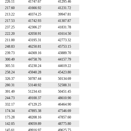
226.11
41747.67
41295.46
217.60
41666.92
41231.72
213.22
40374.25
39947.81
217.53
41742.93
41307.87
237.25
42306.27
41831.78
222.20
42058.91
41614.50
211.00
43195.31
42773.32
248.83
46250.81
45753.15
239.73
44369.16
43889.70
300.49
44758.76
44157.79
305.51
45230.24
44619.22
258.24
45940.28
45423.80
326.37
50787.44
50134.69
280.31
53148.92
52588.31
391.49
51234.43
50451.45
244.73
49100.37
48610.90
332.17
47129.25
46464.90
174.34
47895.38
47546.69
175.28
48208.16
47857.60
142.05
49059.89
48775.80
145.61
49916.97
49625.75