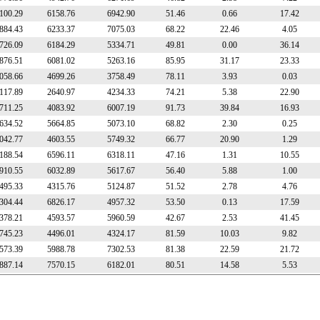
100.29
6158.76
6942.90
51.46
0.66
17.42
884.43
6233.37
7075.03
68.22
22.46
4.05
726.09
6184.29
5334.71
49.81
0.00
36.14
876.51
6081.02
5263.16
85.95
31.17
23.33
058.66
4699.26
3758.49
78.11
3.93
0.03
117.89
2640.97
4234.33
74.21
5.38
22.90
711.25
4083.92
6007.19
91.73
39.84
16.93
634.52
5664.85
5073.10
68.82
2.30
0.25
042.77
4603.55
5749.32
66.77
20.90
1.29
188.54
6596.11
6318.11
47.16
1.31
10.55
910.55
6032.89
5617.67
56.40
5.88
1.00
495.33
4315.76
5124.87
51.52
2.78
4.76
304.44
6826.17
4957.32
53.50
0.13
17.59
378.21
4593.57
5960.59
42.67
2.53
41.45
745.23
4496.01
4324.17
81.59
10.03
9.82
573.39
5988.78
7302.53
81.38
22.59
21.72
887.14
7570.15
6182.01
80.51
14.58
5.53