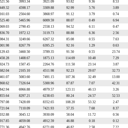
521.56
3993.34
3921.09
93.82
9.36
8.53
449.32
4598.17
3309.88
92.99
5.76
3.89
161.03
2504.60
3868.97
91.12
3.79
0.74
525.40
5465.96
6009.59
88.07
0.49
6.94
069.03
2790.45
2558.13
94.52
6.11
0.47
836.70
1972.12
3119.73
88.88
6.36
2.56
984.31
3249.66
6267.32
85.08
0.55
7.63
001.98
8267.79
6395.25
92.16
1.29
0.63
129.43
3460.50
3789.35
91.50
0.55
23.74
458.28
1408.67
1875.13
114.69
10.48
7.29
924.73
1507.45
2264.76
111.50
23.14
3.87
682.04
2105.10
4511.98
92.23
29.07
32.73
461.07
5083.60
7491.15
107.36
32.49
13.00
868.62
7326.64
5300.96
87.87
7.07
42.31
842.94
6966.88
4979.57
123.11
46.13
3.26
855.64
8297.21
6238.65
80.24
24.57
52.53
797.08
7428.69
8352.65
108.20
53.32
2.47
721.04
7110.09
7421.93
57.35
7.68
8.37
032.88
3045.12
3930.09
58.04
11.72
0.56
917.85
4059.08
4912.59
46.88
0.18
0.12
771.36
4942.76
6271.69
46.82
2.58
7.22