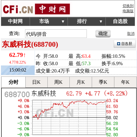
切换到
电脑版
中财网
市场
排行
自选股
▼
▼
查询:
取消
东威科技(688700)
62.79↑
今 开:58.0
最 高:
63.4
振幅:10.5%
4.77/8.22%
昨 收:58.0
最 低:
57.3
换手:6.9%
15:00:02
成交量:20.4万手 成交额:12.5亿元
分时
日K
周K
月K
季K
年K