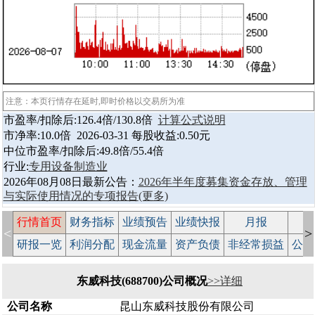
注意：本页行情存在延时,即时价格以交易所为准
市盈率/扣除后:126.4倍/130.8倍
计算公式说明
市净率:10.0倍 2026-03-31 每股收益:0.50元
中位市盈率/扣除后:49.8倍/55.4倍
行业:
专用设备制造业
2026年08月08日最新公告：
2026年半年度募集资金存放、管理
与实际使用情况的专项报告
(更多)
行情首页
财务指标
业绩预告
业绩快报
月报
减
<
>
研报一览
利润分配
现金流量
资产负债
非经常损益
公司
东威科技(688700)公司概况
>>详细
公司名称
昆山东威科技股份有限公司