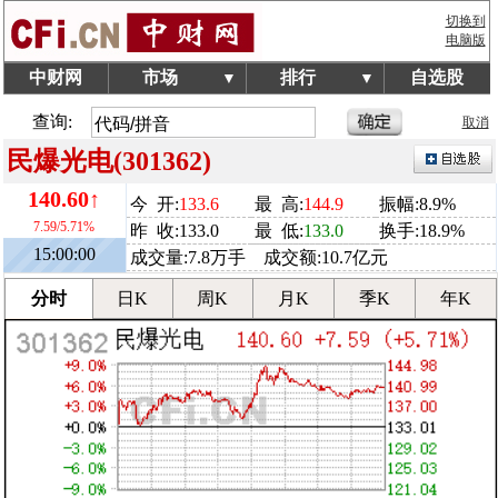
切换到
电脑版
中财网
市场
排行
自选股
▼
▼
查询:
取消
民爆光电(301362)
140.60↑
今 开:
133.6
最 高:
144.9
振幅:8.9%
7.59/5.71%
昨 收:133.0
最 低:
133.0
换手:18.9%
15:00:00
成交量:7.8万手 成交额:10.7亿元
分时
日K
周K
月K
季K
年K