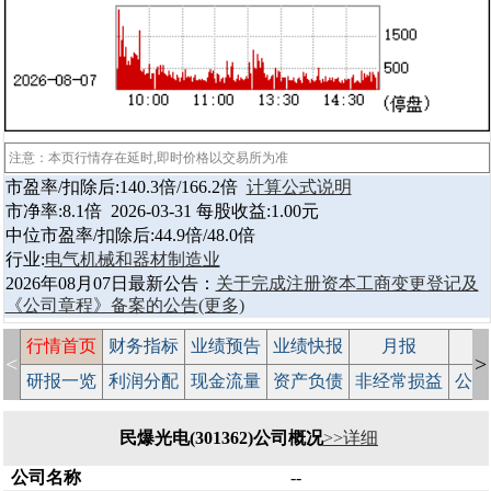
注意：本页行情存在延时,即时价格以交易所为准
市盈率/扣除后:140.3倍/166.2倍
计算公式说明
市净率:8.1倍 2026-03-31 每股收益:1.00元
中位市盈率/扣除后:44.9倍/48.0倍
行业:
电气机械和器材制造业
2026年08月07日最新公告：
关于完成注册资本工商变更登记及
《公司章程》备案的公告
(更多)
行情首页
财务指标
业绩预告
业绩快报
月报
减
<
>
研报一览
利润分配
现金流量
资产负债
非经常损益
公司
民爆光电(301362)公司概况
>>详细
公司名称
--