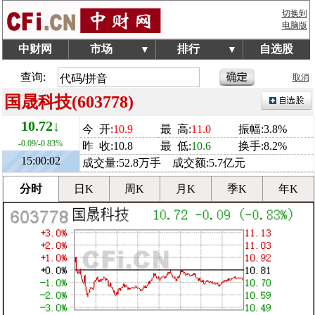
切换到
电脑版
中财网
市场
排行
自选股
▼
▼
查询:
取消
国晟科技(603778)
10.72↓
今 开:
10.9
最 高:
11.0
振幅:3.8%
-0.09/-0.83%
昨 收:10.8
最 低:
10.6
换手:8.2%
15:00:02
成交量:52.8万手 成交额:5.7亿元
分时
日K
周K
月K
季K
年K