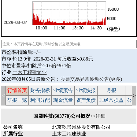
注意：本页行情存在延时,即时价格以交易所为准
市盈率/扣除后:--/--
市净率:13.9倍 2026-03-31 每股收益:-0.86元
中位市盈率/扣除后:20.6倍/30.1倍
行业:
土木工程建筑业
2026年08月05日最新公告：
股票交易异常波动公告
(更多)
行情首页
财务指标
业绩预告
业绩快报
月报
减
<
>
研报一览
利润分配
现金流量
资产负债
非经常损益
公司
国晟科技(603778)公司概况
>>详细
公司名称
北京乾景园林股份有限公司
所属行业
土木工程建筑业