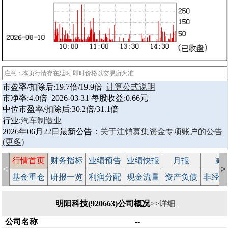
注意：本页行情存在延时,即时价格以交易所为准
市盈率/扣除后:19.7倍/19.9倍
计算公式说明
市净率:4.0倍 2026-03-31 每股收益:0.66元
中位市盈率/扣除后:30.2倍/31.1倍
行业:
汽车制造业
2026年06月22日最新公告：
关于注销募集资金专项账户的公告
(更多)
行情首页
财务指标
业绩预告
业绩快报
月报
减
<
>
基金重仓
研报一览
利润分配
现金流量
资产负债
非经常
明阳科技(920663)公司概况
>>详细
公司名称
--