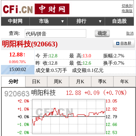
切换到
电脑版
中财网
市场
排行
自选股
▼
▼
查询:
取消
明阳科技(920663)
12.88↑
今 开:
12.8
最 高:
13.0
振幅:2.7%
0.09/0.70%
昨 收:12.8
最 低:
12.6
换手:0.7%
15:00:02
成交量:0.5万手 成交额:0.1亿元
分时
日K
周K
月K
季K
年K