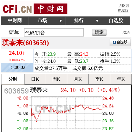
切换到
电脑版
中财网
市场
排行
自选股
▼
▼
查询:
取消
璞泰来(603659)
24.10↑
今 开:
23.9
最 高:
24.3
振幅:2.5%
0.10/0.42%
昨 收:24.0
最 低:
23.7
换手:1.3%
15:00:02
成交量:27.5万手 成交额:6.6亿元
分时
日K
周K
月K
季K
年K