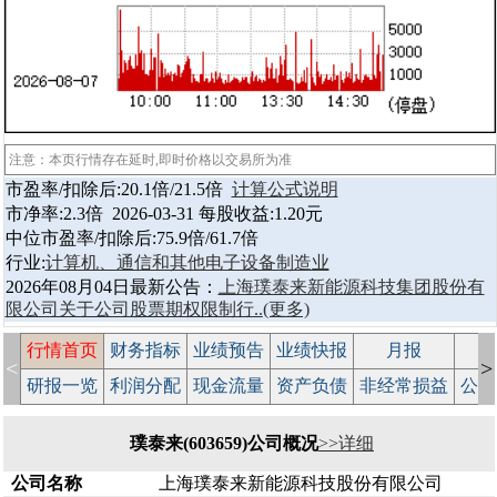
注意：本页行情存在延时,即时价格以交易所为准
市盈率/扣除后:20.1倍/21.5倍
计算公式说明
市净率:2.3倍 2026-03-31 每股收益:1.20元
中位市盈率/扣除后:75.9倍/61.7倍
行业:
计算机、通信和其他电子设备制造业
2026年08月04日最新公告：
上海璞泰来新能源科技集团股份有
限公司关于公司股票期权限制行..
(更多)
行情首页
财务指标
业绩预告
业绩快报
月报
减
<
>
研报一览
利润分配
现金流量
资产负债
非经常损益
公司
璞泰来(603659)公司概况
>>详细
公司名称
上海璞泰来新能源科技股份有限公司