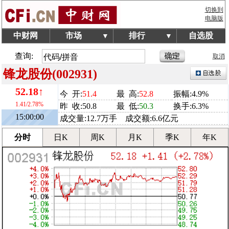
切换到
电脑版
中财网
市场
排行
自选股
▼
▼
查询:
取消
锋龙股份(002931)
52.18↑
今 开:
51.4
最 高:
52.8
振幅:4.9%
1.41/2.78%
昨 收:50.8
最 低:
50.3
换手:6.3%
15:00:00
成交量:12.7万手 成交额:6.6亿元
分时
日K
周K
月K
季K
年K