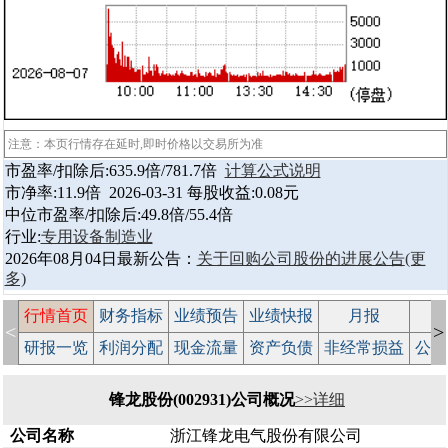
注意：本页行情存在延时,即时价格以交易所为准
市盈率/扣除后:635.9倍/781.7倍
计算公式说明
市净率:11.9倍 2026-03-31 每股收益:0.08元
中位市盈率/扣除后:49.8倍/55.4倍
行业:
专用设备制造业
2026年08月04日最新公告：
关于回购公司股份的进展公告
(更
多)
行情首页
财务指标
业绩预告
业绩快报
月报
减
<
>
研报一览
利润分配
现金流量
资产负债
非经常损益
公司
锋龙股份(002931)公司概况
>>详细
公司名称
浙江锋龙电气股份有限公司