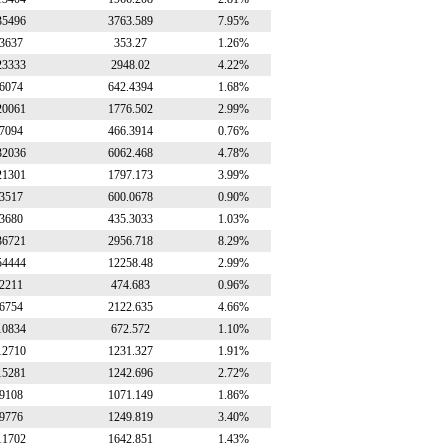
35496
3763.589
7.95%
3637
353.27
1.26%
23333
2948.02
4.22%
6074
642.4394
1.68%
20061
1776.502
2.99%
7094
466.3914
0.76%
32036
6062.468
4.78%
21301
1797.173
3.99%
3517
600.0678
0.90%
3680
435.3033
1.03%
36721
2956.718
8.29%
54444
12258.48
2.99%
2211
474.683
0.96%
6754
2122.635
4.66%
10834
672.572
1.10%
12710
1231.327
1.91%
15281
1242.696
2.72%
9108
1071.149
1.86%
9776
1249.819
3.40%
11702
1642.851
1.43%