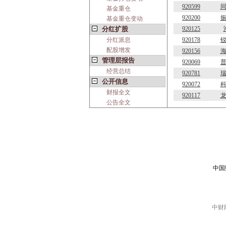
920599
基金重仓
920200
基金重仓变动
分红扩股
920125
分红派息
920178
配股增发
920156
管理层报告
920069
经营总结
920781
公开信息
920072
财报全文
920117
公告全文
中国
中财