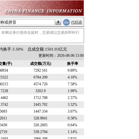
代码表
。本网证券行情存在延时，交易请以交易所即时行
均换手:3.30%
总成交额:1501.03亿元
更新时间：2026-08-06 15:00
交量(手)
成交额(万元)
换手率
38934
7292.161
9.89%
23322
6784.209
4.18%
40215
4574.726
7.58%
17228
3202.9
1.99%
14462
1712.708
2.57%
13742
2445.792
3.32%
5693
1447.334
3.07%
2011
328.9841
0.58%
3430
326.2605
0.64%
2719
539.2794
1.14%
13404
1966.208
2.81%