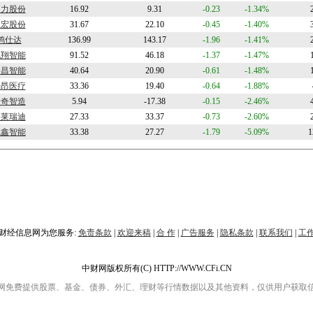
同力股份
16.92
9.31
-0.23
-1.34%
振宏股份
31.67
22.10
-0.45
-1.40%
鸿仕达
136.99
143.17
-1.96
-1.41%
锐翔智能
91.52
46.18
-1.37
-1.47%
海昌智能
40.64
20.90
-0.61
-1.48%
普昂医疗
33.36
19.40
-0.64
-1.88%
瑞奇智造
5.94
-17.38
-0.15
-2.46%
科莱瑞迪
27.33
33.37
-0.73
-2.60%
龙鑫智能
33.38
27.27
-1.79
-5.09%
1
财经信息网为您服务:
免责条款
|
欢迎来稿
|
合 作
|
广告服务
|
隐私条款
|
联系我们
|
工
中财网版权所有(C) HTTP://WWW.CFi.CN
网免费提供股票、基金、债券、外汇、理财等行情数据以及其他资料，仅供用户获取