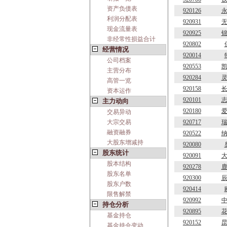
资产负债表
920126
利润分配表
920931
现金流量表
920925
非经常性损益合计
920802
经营情况
920014
公司档案
920553
主营分布
920284
高管一览
920158
资本运作
920101
主力动向
920180
交易异动
大宗交易
920717
融资融券
920522
大股东增减持
920080
股东统计
920091
股本结构
920278
股东名单
920300
股东户数
920414
限售解禁
920992
持仓分析
920895
基金持仓
920152
基金持仓变动