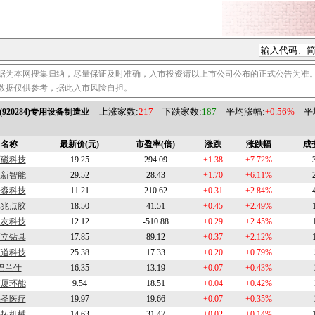
据为本网搜集归纳，尽量保证及时准确，入市投资请以上市公司公布的正式公告为准
数据仅供参考，据此入市风险自担。
上涨家数:
217
下跌家数:
187
平均涨幅:
+0.56%
平
920284)专用设备制造业
名称
最新价(元)
市盈率(倍)
涨跌
涨跌幅
成
西磁科技
19.25
294.09
+1.38
+7.72%
五新智能
29.52
28.43
+1.70
+6.11%
浩淼科技
11.21
210.62
+0.31
+2.84%
卓兆点胶
18.50
41.51
+0.45
+2.49%
三友科技
12.12
-510.88
+0.29
+2.45%
恒立钻具
17.85
89.12
+0.37
+2.12%
恒道科技
25.38
17.33
+0.20
+0.79%
巴兰仕
16.35
13.19
+0.07
+0.43%
广厦环能
9.54
18.51
+0.04
+0.42%
海圣医疗
19.97
19.66
+0.07
+0.35%
铁拓机械
14.63
31.47
+0.02
+0.14%