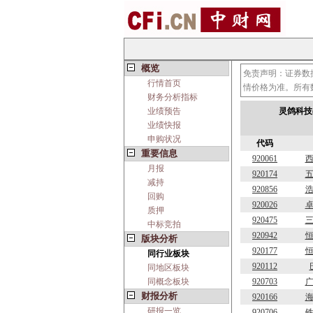
概览
免责声明：证券数
行情首页
情价格为准。所有
财务分析指标
业绩预告
灵鸽科技(
业绩快报
申购状况
代码
重要信息
920061
月报
920174
减持
920856
回购
920026
质押
920475
中标竞拍
920942
版块分析
920177
同行业板块
920112
同地区板块
同概念板块
920703
财报分析
920166
研报一览
920706