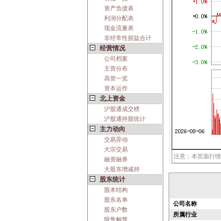
资产负债表
利润分配表
现金流量表
非经常性损益合计
经营情况
公司档案
主营分布
高管一览
资本运作
北上资金
沪股通成交榜
沪股通持股统计
主力动向
交易异动
大宗交易
注意：本页面行情
融资融券
大股东增减持
股东统计
股本结构
股东名单
公司名称
股东户数
所属行业
限售解禁