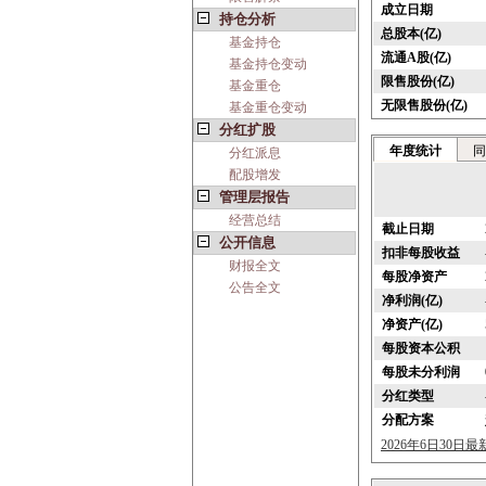
成立日期
持仓分析
总股本(亿)
基金持仓
流通A股(亿)
基金持仓变动
限售股份(亿)
基金重仓
无限售股份(亿)
基金重仓变动
分红扩股
年度统计
同
分红派息
配股增发
管理层报告
经营总结
截止日期
公开信息
扣非每股收益
财报全文
每股净资产
公告全文
净利润(亿)
净资产(亿)
每股资本公积
每股未分利润
分红类型
分配方案
2026年6日30日