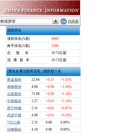
代码表
涨跌排名
涨跌排名(A股)
4060
换手排名(A股)
3566
总
股
本
19.72亿股
流
通
股
本
19.72亿股
(黑色金属冶炼和压延..)涨跌前八名
甬金股份
22.84
+0.37
+1.65%
南钢股份
4.96
+0.08
+1.64%
云路股份
73.98
+0.98
+1.34%
中南股份
2.27
+0.03
+1.34%
西宁特钢
2.31
+0.02
+0.87%
武进不锈
4.99
+0.01
+0.20%
*ST八钢
2.31
0.00
0.00%
沙钢股份
4.10
0.00
0.00%