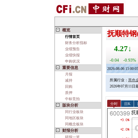
概览
抚顺特钢(6
行情首页
财务分析指标
4.27↓
业绩预告
业绩快报
-0.04
-0.93%
申购状况
重要信息
2026-08-06 15:00:0
月报
所属行业：
黑色
减持
2026年07月11
回购
质押
中标竞拍
分时
日K
版块分析
同行业板块
同地区板块
同概念板块
财报分析
研报一览