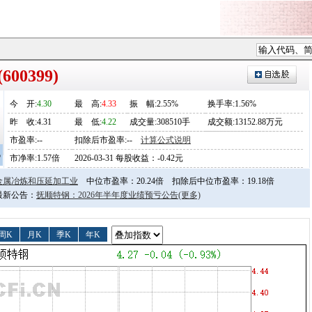
00399)
今
开
:
4.30
最
高
:
4.33
振
幅
:2.55%
换手率:1.56%
昨
收
:4.31
最
低
:
4.22
成交量:308510手
成交额:13152.88万元
市盈率:--
扣除后市盈率:--
计算公式说明
5
市净率:1.57倍
2026-03-31 每股收益：-0.42元
金属冶炼和压延加工业
中位市盈率：20.24倍
扣除后中位市盈率：19.18倍
日最新公告：
抚顺特钢：2026年半年度业绩预亏公告
(更多)
周K
月K
季K
年K