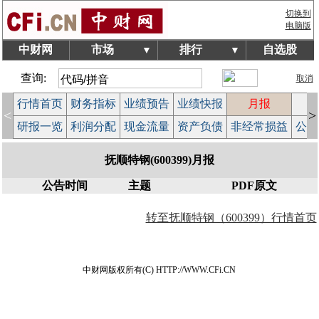
切换到
电脑版
中财网
市场
排行
自选股
▼
▼
查询:
取消
行情首页
财务指标
业绩预告
业绩快报
月报
减
<
>
研报一览
利润分配
现金流量
资产负债
非经常损益
公司
抚顺特钢(600399)月报
公告时间
主题
PDF原文
转至抚顺特钢（600399）行情首页
中财网版权所有(C) HTTP://WWW.CFi.CN