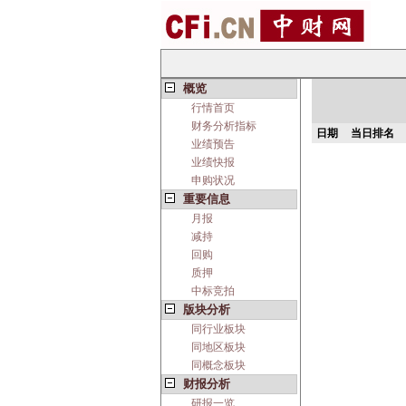
概览
行情首页
财务分析指标
日期
当日排名
业绩预告
业绩快报
申购状况
重要信息
月报
减持
回购
质押
中标竞拍
版块分析
同行业板块
同地区板块
同概念板块
财报分析
研报一览