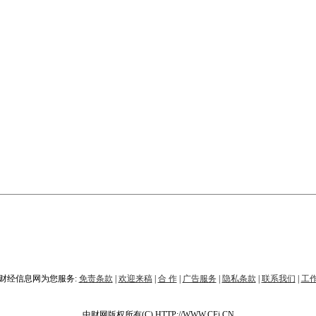
财经信息网为您服务:
免责条款
|
欢迎来稿
|
合 作
|
广告服务
|
隐私条款
|
联系我们
|
工
中财网版权所有(C) HTTP://WWW.CFi.CN