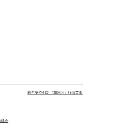
转至安克创新（300866）行情首页
作机会