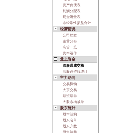
资产负债表
利润分配表
现金流量表
非经常性损益合计
经营情况
公司档案
主营分布
高管一览
资本运作
北上资金
深股通成交榜
深股通持股统计
主力动向
交易异动
大宗交易
融资融券
大股东增减持
股东统计
股本结构
股东名单
股东户数
限售解禁