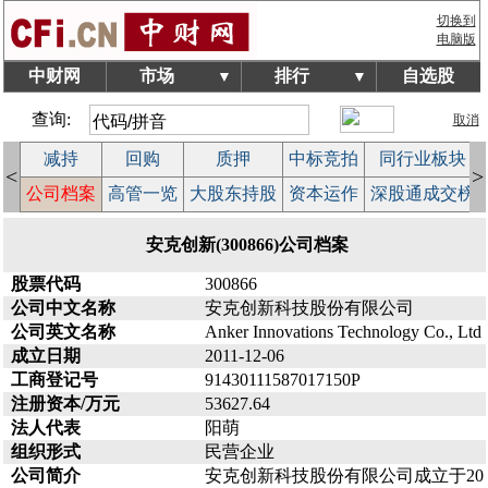
切换到
电脑版
中财网
市场
排行
自选股
▼
▼
查询:
取消
减持
回购
质押
中标竞拍
同行业板块
<
>
益
公司档案
高管一览
大股东持股
资本运作
深股通成交榜
安克创新(300866)公司档案
股票代码
300866
公司中文名称
安克创新科技股份有限公司
公司英文名称
Anker Innovations Technology Co., Ltd
成立日期
2011-12-06
工商登记号
91430111587017150P
注册资本/万元
53627.64
法人代表
阳萌
组织形式
民营企业
公司简介
安克创新科技股份有限公司成立于20