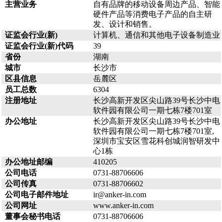
主营业务
自有品牌的移动设备周边产品、智能
硬件产品等消费电子产品的自主研
发、设计和销售。
证监会行业(新)
计算机、通信和其他电子设备制造业
证监会行业(新)代码
39
省份
湖南
城市
长沙市
区县信息
岳麓区
员工总数
6304
注册地址
长沙高新开发区尖山路39号长沙中电
软件园有限公司一期七栋7楼701室
办公地址
长沙高新开发区尖山路39号长沙中电
软件园有限公司一期七栋7楼701室,
深圳市宝安区雪花科创城润智研发中
心1栋
办公地址邮编
410205
公司电话
0731-88706606
公司传真
0731-88706602
公司电子邮件地址
ir@anker-in.com
公司网址
www.anker-in.com
董事会秘书电话
0731-88706606