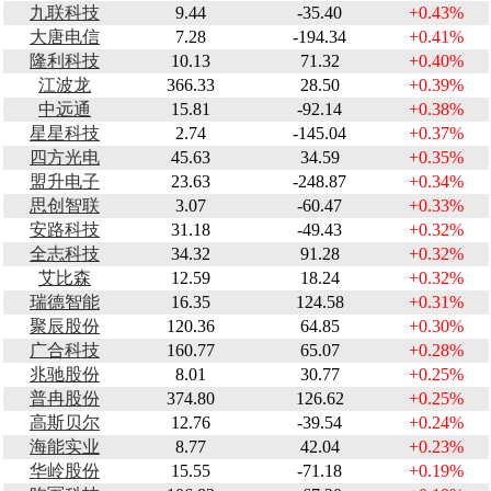
九联科技
9.44
-35.40
+0.43%
大唐电信
7.28
-194.34
+0.41%
隆利科技
10.13
71.32
+0.40%
江波龙
366.33
28.50
+0.39%
中远通
15.81
-92.14
+0.38%
星星科技
2.74
-145.04
+0.37%
四方光电
45.63
34.59
+0.35%
盟升电子
23.63
-248.87
+0.34%
思创智联
3.07
-60.47
+0.33%
安路科技
31.18
-49.43
+0.32%
全志科技
34.32
91.28
+0.32%
艾比森
12.59
18.24
+0.32%
瑞德智能
16.35
124.58
+0.31%
聚辰股份
120.36
64.85
+0.30%
广合科技
160.77
65.07
+0.28%
兆驰股份
8.01
30.77
+0.25%
普冉股份
374.80
126.62
+0.25%
高斯贝尔
12.76
-39.54
+0.24%
海能实业
8.77
42.04
+0.23%
华岭股份
15.55
-71.18
+0.19%