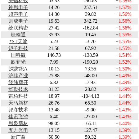
美信科技
53.33
-96.63
+1.58%
神思电子
14.26
257.51
+1.57%
超声电子
14.30
39.82
+1.56%
则成电子
19.53
342.72
+1.56%
统联精密
27.42
-162.84
+1.56%
映翰通
35.93
19.45
+1.55%
*ST天喻
5.23
-3.70
+1.55%
矩子科技
21.58
67.92
+1.55%
国科微
146.73
-138.59
+1.54%
欧菲光
7.99
-190.20
+1.52%
深纺织A
10.13
73.55
+1.50%
沪硅产业
25.88
-48.00
+1.49%
经纬辉开
6.82
-7.93
+1.49%
华勤技术
81.23
28.82
+1.49%
雷柏科技
18.97
-1044.13
+1.44%
天马新材
26.76
65.50
+1.44%
邦彦技术
13.48
-9.00
+1.43%
佳讯飞鸿
6.40
-27.00
+1.43%
思泉新材
98.05
165.11
+1.40%
五方光电
13.15
127.47
+1.39%
新广益
50.50
59.32
+1.39%