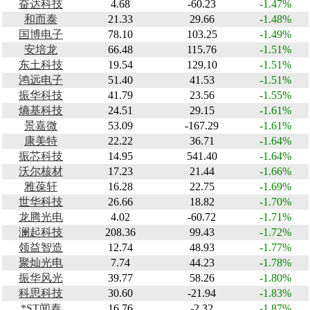
奋达科技
4.68
-60.23
-1.47%
和而泰
21.33
29.66
-1.48%
国博电子
78.10
103.25
-1.49%
安培龙
66.48
115.76
-1.51%
东土科技
19.54
129.10
-1.51%
鸿远电子
51.40
41.53
-1.51%
振华科技
41.79
23.56
-1.55%
熵基科技
24.51
29.15
-1.61%
景嘉微
53.09
-167.29
-1.61%
康美特
22.22
36.71
-1.64%
振芯科技
14.95
541.40
-1.64%
沃尔核材
17.23
21.44
-1.66%
雅葆轩
16.28
22.75
-1.69%
世华科技
26.66
18.82
-1.70%
龙腾光电
4.02
-60.72
-1.71%
澜起科技
208.36
99.43
-1.72%
领益智造
12.74
48.93
-1.77%
聚灿光电
7.74
44.23
-1.78%
振华风光
39.77
58.26
-1.80%
科思科技
30.60
-21.94
-1.83%
*ST闻泰
16.76
-2.32
-1.87%