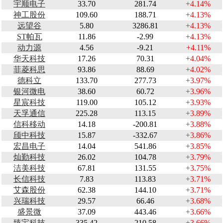
宇顺电子
33.70
281.74
+4.14%
神工股份
109.60
188.71
+4.13%
远望谷
5.80
3286.81
+4.13%
ST帕瓦
11.86
-2.99
+4.13%
动力源
4.56
-9.21
+4.11%
华天科技
17.26
70.31
+4.04%
菲菱科思
93.86
88.69
+4.02%
德科立
133.70
277.73
+3.97%
银河微电
38.60
60.72
+3.96%
星宸科技
119.00
105.12
+3.93%
天孚通信
225.28
113.15
+3.89%
信科移动
14.18
-200.81
+3.88%
颀中科技
15.87
-332.67
+3.86%
宏昌电子
14.04
541.86
+3.85%
灿勤科技
26.02
104.78
+3.79%
洁美科技
67.81
131.55
+3.75%
长信科技
7.83
113.83
+3.71%
艾森股份
62.38
144.10
+3.71%
兴瑞科技
29.57
66.46
+3.68%
盛景微
37.09
443.46
+3.66%
臻宝科技
335.42
210.58
+3.66%