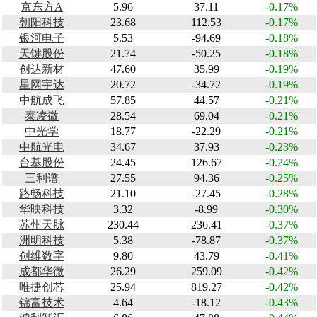
京东方A
5.96
37.11
-0.17%
朝阳科技
23.68
112.53
-0.17%
银河电子
5.53
-94.69
-0.18%
天键股份
21.74
-50.25
-0.18%
创达新材
47.60
35.99
-0.19%
星网宇达
20.72
-34.72
-0.19%
中航成飞
57.85
44.57
-0.21%
泰凌微
28.54
69.04
-0.21%
中光学
18.77
-22.29
-0.21%
中航光电
34.67
37.93
-0.23%
台基股份
24.45
126.67
-0.24%
三利谱
27.55
94.36
-0.25%
路畅科技
21.10
-27.45
-0.28%
华映科技
3.32
-8.99
-0.30%
苏州天脉
230.44
236.41
-0.37%
洲明科技
5.38
-78.87
-0.37%
创维数字
9.80
43.79
-0.41%
成都华微
26.29
259.09
-0.42%
唯捷创芯
25.94
819.27
-0.42%
锦富技术
4.64
-18.12
-0.43%