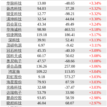
华脉科技
13.00
-48.65
+3.34%
扬杰科技
94.03
37.28
+3.32%
骏亚科技
12.77
-98.21
+3.32%
满坤科技
32.54
44.04
+3.30%
四会富仕
43.34
49.49
+3.24%
华海诚科
98.90
463.51
+3.18%
锐捷网络
119.18
186.41
+3.17%
深科技
39.91
52.41
+3.13%
茂硕电源
6.97
-9.42
+3.11%
冠石科技
45.35
-40.10
+3.09%
国科天成
60.17
50.02
+3.08%
奥尼电子
47.57
-68.66
+3.08%
盛合晶微
136.26
257.00
+3.06%
鸿富瀚
109.22
113.05
+3.04%
彩虹股份
9.18
573.27
+3.03%
海星股份
79.93
87.59
+3.03%
光格科技
32.68
-37.47
+3.03%
达瑞电子
53.79
33.90
+3.03%
鹏鼎控股
93.85
58.59
+2.98%
晓程科技
46.04
68.07
+2.97%