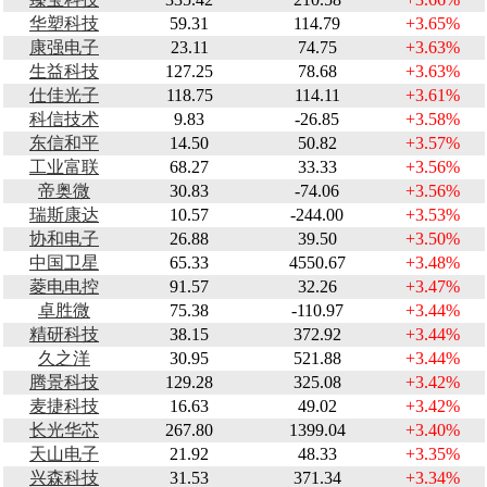
华塑科技
59.31
114.79
+3.65%
康强电子
23.11
74.75
+3.63%
生益科技
127.25
78.68
+3.63%
仕佳光子
118.75
114.11
+3.61%
科信技术
9.83
-26.85
+3.58%
东信和平
14.50
50.82
+3.57%
工业富联
68.27
33.33
+3.56%
帝奥微
30.83
-74.06
+3.56%
瑞斯康达
10.57
-244.00
+3.53%
协和电子
26.88
39.50
+3.50%
中国卫星
65.33
4550.67
+3.48%
菱电电控
91.57
32.26
+3.47%
卓胜微
75.38
-110.97
+3.44%
精研科技
38.15
372.92
+3.44%
久之洋
30.95
521.88
+3.44%
腾景科技
129.28
325.08
+3.42%
麦捷科技
16.63
49.02
+3.42%
长光华芯
267.80
1399.04
+3.40%
天山电子
21.92
48.33
+3.35%
兴森科技
31.53
371.34
+3.34%