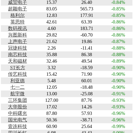
威贸电子
15.37
26.40
-0.84%
超颖电子
83.05
565.73
-0.85%
格利尔
12.83
177.91
-0.85%
英思特
42.61
63.39
-0.86%
数码视讯
4.60
183.71
-0.86%
兴图新科
29.82
-60.70
-0.86%
上声电子
21.62
19.86
-0.87%
冠捷科技
2.26
-11.41
-0.88%
南芯科技
35.88
86.38
-0.88%
天和磁材
32.46
49.54
-0.89%
ST长方
3.32
-18.59
-0.90%
传艺科技
15.42
71.90
-0.90%
利亚德
5.48
60.01
-0.90%
七一二
12.05
-18.48
-0.90%
航宇微
13.00
-25.08
-0.91%
三环集团
127.00
87.76
-0.93%
大华股份
17.02
14.26
-0.93%
中科曙光
87.80
57.93
-0.96%
国光电气
50.36
-38.71
-0.96%
壹连科技
60.90
25.64
-0.99%
四川长虹
6.98
43.43
-0.99%