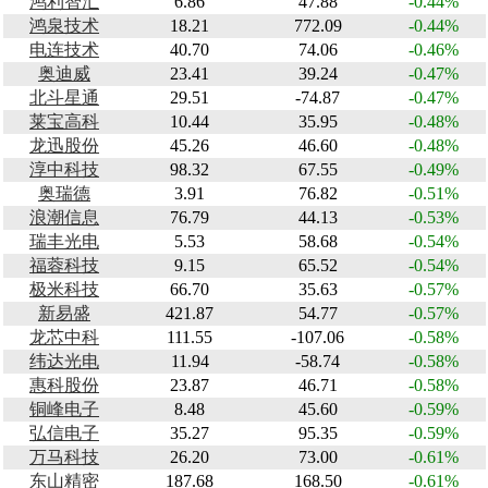
鸿利智汇
6.86
47.88
-0.44%
鸿泉技术
18.21
772.09
-0.44%
电连技术
40.70
74.06
-0.46%
奥迪威
23.41
39.24
-0.47%
北斗星通
29.51
-74.87
-0.47%
莱宝高科
10.44
35.95
-0.48%
龙迅股份
45.26
46.60
-0.48%
淳中科技
98.32
67.55
-0.49%
奥瑞德
3.91
76.82
-0.51%
浪潮信息
76.79
44.13
-0.53%
瑞丰光电
5.53
58.68
-0.54%
福蓉科技
9.15
65.52
-0.54%
极米科技
66.70
35.63
-0.57%
新易盛
421.87
54.77
-0.57%
龙芯中科
111.55
-107.06
-0.58%
纬达光电
11.94
-58.74
-0.58%
惠科股份
23.87
46.71
-0.58%
铜峰电子
8.48
45.60
-0.59%
弘信电子
35.27
95.35
-0.59%
万马科技
26.20
73.00
-0.61%
东山精密
187.68
168.50
-0.61%