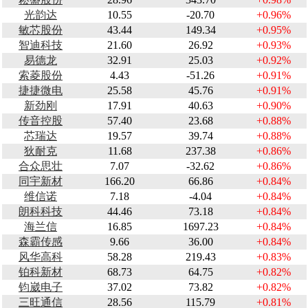
光韵达
10.55
-20.70
+0.96%
敏芯股份
43.44
149.34
+0.95%
智迪科技
21.60
26.92
+0.93%
易德龙
32.91
25.03
+0.92%
索菱股份
4.43
-51.26
+0.91%
捷捷微电
25.58
45.76
+0.91%
新劲刚
17.91
40.63
+0.90%
传音控股
57.40
23.68
+0.88%
芯瑞达
19.57
39.74
+0.88%
狄耐克
11.68
237.38
+0.86%
合众思壮
7.07
-32.62
+0.86%
同宇新材
166.20
66.86
+0.84%
维信诺
7.18
-4.04
+0.84%
朗科科技
44.46
73.18
+0.84%
海兰信
16.85
1697.23
+0.84%
森霸传感
9.66
36.00
+0.84%
风华高科
58.28
219.43
+0.83%
铂科新材
68.73
64.75
+0.82%
钧崴电子
37.02
73.82
+0.82%
三旺通信
28.56
115.79
+0.81%