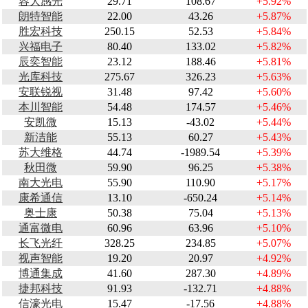
容大感光
29.71
108.67
+5.92%
朗特智能
22.00
43.26
+5.87%
胜宏科技
250.15
52.53
+5.84%
兴福电子
80.40
133.02
+5.82%
辰奕智能
23.12
188.46
+5.81%
光库科技
275.67
326.23
+5.63%
安联锐视
31.48
97.42
+5.60%
本川智能
54.48
174.57
+5.46%
安凯微
15.13
-43.02
+5.44%
新洁能
55.13
60.27
+5.43%
苏大维格
44.74
-1989.54
+5.39%
秋田微
59.90
96.25
+5.38%
南大光电
55.90
110.90
+5.17%
康希通信
13.10
-650.24
+5.14%
奥士康
50.38
75.04
+5.13%
通富微电
60.96
63.96
+5.10%
长飞光纤
328.25
234.85
+5.07%
视声智能
19.20
20.97
+4.92%
博通集成
41.60
287.30
+4.89%
捷邦科技
91.93
-132.71
+4.88%
信濠光电
15.47
-17.56
+4.88%