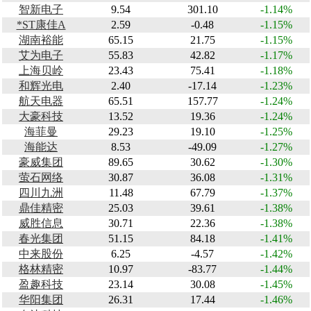
智新电子
9.54
301.10
-1.14%
*ST康佳A
2.59
-0.48
-1.15%
湖南裕能
65.15
21.75
-1.15%
艾为电子
55.83
42.82
-1.17%
上海贝岭
23.43
75.41
-1.18%
和辉光电
2.40
-17.14
-1.23%
航天电器
65.51
157.77
-1.24%
大豪科技
13.52
19.36
-1.24%
海菲曼
29.23
19.10
-1.25%
海能达
8.53
-49.09
-1.27%
豪威集团
89.65
30.62
-1.30%
萤石网络
30.87
36.08
-1.31%
四川九洲
11.48
67.79
-1.37%
鼎佳精密
25.03
39.61
-1.38%
威胜信息
30.71
22.36
-1.38%
春光集团
51.15
84.18
-1.41%
中来股份
6.25
-4.57
-1.42%
格林精密
10.97
-83.77
-1.44%
盈趣科技
23.14
30.08
-1.45%
华阳集团
26.31
17.44
-1.46%