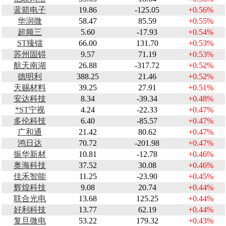
蓝箭电子
19.86
-125.05
+0.56%
华润微
58.47
85.59
+0.55%
超频三
5.60
-17.93
+0.54%
ST臻镭
66.00
131.70
+0.53%
苏州固锝
9.57
71.19
+0.53%
航天南湖
26.88
-317.72
+0.52%
德明利
388.25
21.46
+0.52%
天赐材料
39.25
27.91
+0.51%
安达科技
8.34
-39.34
+0.48%
*ST宁视
4.24
-22.33
+0.47%
多伦科技
6.40
-85.57
+0.47%
广和通
21.42
80.62
+0.47%
鸿日达
70.72
-201.98
+0.47%
振华新材
10.81
-12.78
+0.46%
奥海科技
37.52
30.08
+0.46%
佳禾智能
11.25
-23.90
+0.45%
辉煌科技
9.08
20.74
+0.44%
联合光电
13.68
125.25
+0.44%
好利科技
13.77
62.19
+0.44%
复旦微电
53.22
179.32
+0.43%