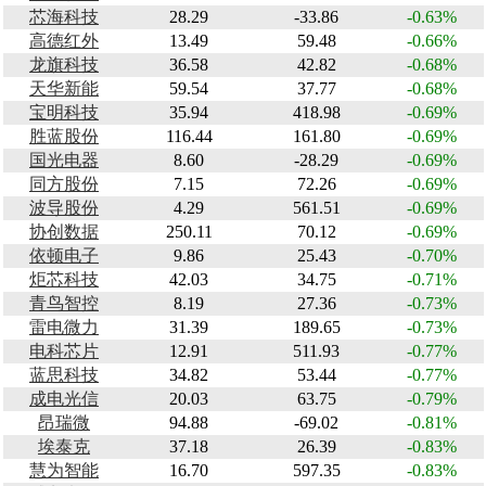
芯海科技
28.29
-33.86
-0.63%
高德红外
13.49
59.48
-0.66%
龙旗科技
36.58
42.82
-0.68%
天华新能
59.54
37.77
-0.68%
宝明科技
35.94
418.98
-0.69%
胜蓝股份
116.44
161.80
-0.69%
国光电器
8.60
-28.29
-0.69%
同方股份
7.15
72.26
-0.69%
波导股份
4.29
561.51
-0.69%
协创数据
250.11
70.12
-0.69%
依顿电子
9.86
25.43
-0.70%
炬芯科技
42.03
34.75
-0.71%
青鸟智控
8.19
27.36
-0.73%
雷电微力
31.39
189.65
-0.73%
电科芯片
12.91
511.93
-0.77%
蓝思科技
34.82
53.44
-0.77%
成电光信
20.03
63.75
-0.79%
昂瑞微
94.88
-69.02
-0.81%
埃泰克
37.18
26.39
-0.83%
慧为智能
16.70
597.35
-0.83%