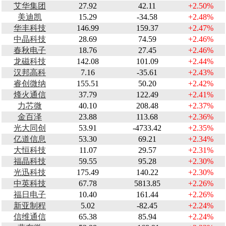
艾华集团
27.92
42.11
+2.50%
美迪凯
15.29
-34.58
+2.48%
华丰科技
146.99
159.37
+2.47%
中晶科技
28.69
74.59
+2.46%
春秋电子
18.76
27.45
+2.46%
龙磁科技
142.08
101.09
+2.44%
汉邦高科
7.16
-35.61
+2.43%
睿创微纳
155.51
50.20
+2.42%
烽火通信
37.79
122.49
+2.41%
力芯微
40.10
208.48
+2.37%
金百泽
23.88
113.68
+2.36%
光大同创
53.91
-4733.42
+2.35%
亿道信息
53.30
69.21
+2.34%
大恒科技
11.07
29.57
+2.31%
福晶科技
59.55
95.28
+2.30%
光迅科技
175.49
140.22
+2.30%
中英科技
67.78
5813.85
+2.26%
福日电子
10.40
161.44
+2.26%
新亚制程
5.02
-82.45
+2.24%
信维通信
65.38
85.94
+2.24%