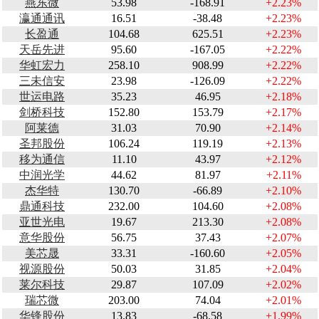
燕东微
53.98
-168.91
+2.23%
瀛通通讯
16.51
-38.48
+2.23%
长盈通
104.68
625.51
+2.23%
天岳先进
95.60
-167.05
+2.22%
华虹宏力
258.10
908.99
+2.22%
三未信安
23.98
-126.09
+2.22%
世运电路
35.23
46.95
+2.18%
剑桥科技
152.80
153.79
+2.17%
阿莱德
31.03
70.90
+2.14%
圣邦股份
106.24
119.19
+2.13%
移为通信
11.10
43.97
+2.12%
中润光学
44.62
81.97
+2.11%
杰华特
130.70
-66.89
+2.10%
鼎通科技
232.00
104.60
+2.08%
亚世光电
19.67
213.30
+2.08%
意华股份
56.75
37.43
+2.07%
美芯晟
33.31
-160.60
+2.05%
视源股份
50.03
31.85
+2.04%
莱尔科技
29.87
107.09
+2.02%
瑞芯微
203.00
74.04
+2.01%
华锋股份
13.83
-68.58
+1.99%