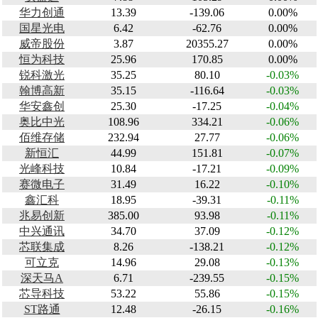
华力创通
13.39
-139.06
0.00%
国星光电
6.42
-62.76
0.00%
威帝股份
3.87
20355.27
0.00%
恒为科技
25.96
170.85
0.00%
锐科激光
35.25
80.10
-0.03%
翰博高新
35.15
-116.64
-0.03%
华安鑫创
25.30
-17.25
-0.04%
奥比中光
108.96
334.21
-0.06%
佰维存储
232.94
27.77
-0.06%
新恒汇
44.99
151.81
-0.07%
光峰科技
10.84
-17.21
-0.09%
赛微电子
31.49
16.22
-0.10%
鑫汇科
18.95
-39.31
-0.11%
兆易创新
385.00
93.98
-0.11%
中兴通讯
34.70
37.09
-0.12%
芯联集成
8.26
-138.21
-0.12%
可立克
14.96
29.08
-0.13%
深天马A
6.71
-239.55
-0.15%
芯导科技
53.22
55.86
-0.15%
ST路通
12.48
-26.15
-0.16%