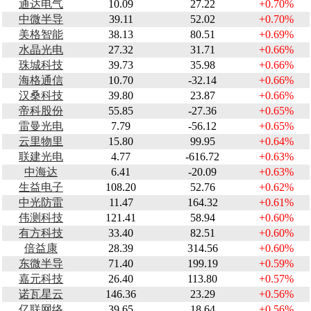
通达电气
10.09
27.22
+0.70%
中微半导
39.11
52.02
+0.70%
美格智能
38.13
80.51
+0.69%
水晶光电
27.32
31.71
+0.66%
珠城科技
39.73
35.98
+0.66%
海格通信
10.70
-32.14
+0.66%
汉桑科技
39.80
23.87
+0.66%
帝科股份
55.85
-27.36
+0.65%
雷曼光电
7.79
-56.12
+0.65%
云里物里
15.80
99.95
+0.64%
联建光电
4.77
-616.72
+0.63%
中海达
6.41
-20.09
+0.63%
生益电子
108.20
52.76
+0.62%
中光防雷
11.47
164.32
+0.61%
伟测科技
121.41
58.94
+0.60%
有方科技
33.40
82.51
+0.60%
倍益康
28.39
314.56
+0.60%
东微半导
71.40
199.19
+0.59%
嘉元科技
26.40
113.80
+0.57%
诺瓦星云
146.36
23.29
+0.56%
亿联网络
39.65
18.64
+0.56%