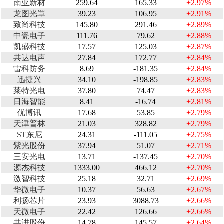
南亚新材
259.64
165.33
+2.97%
龙图光罩
39.23
106.95
+2.91%
致尚科技
145.80
291.46
+2.89%
中瓷电子
111.76
79.62
+2.88%
凯盛科技
17.57
125.03
+2.87%
共达电声
27.84
172.77
+2.84%
雷科防务
8.69
-181.35
+2.84%
迅捷兴
34.10
-198.85
+2.83%
莱特光电
37.80
74.47
+2.83%
日海智能
8.41
-16.74
+2.81%
优博讯
17.68
53.85
+2.79%
天津普林
21.03
328.82
+2.79%
ST东尼
24.31
-111.05
+2.75%
紫光股份
37.94
51.07
+2.71%
三安光电
13.71
-137.45
+2.70%
源杰科技
1333.00
466.12
+2.70%
激智科技
25.18
32.71
+2.69%
华微电子
10.37
56.63
+2.67%
利扬芯片
23.93
3088.73
+2.66%
天微电子
22.42
126.66
+2.66%
共进股份
14.78
145.57
+2.64%