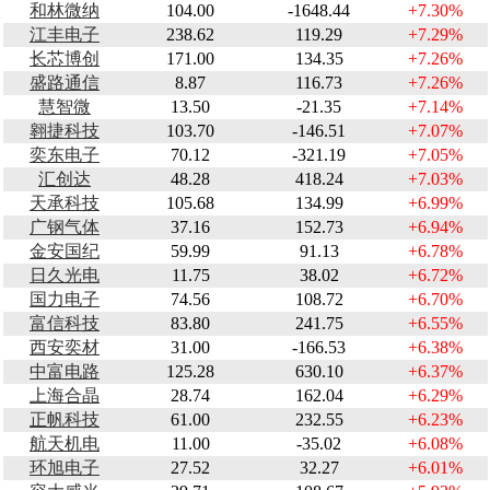
和林微纳
104.00
-1648.44
+7.30%
江丰电子
238.62
119.29
+7.29%
长芯博创
171.00
134.35
+7.26%
盛路通信
8.87
116.73
+7.26%
慧智微
13.50
-21.35
+7.14%
翱捷科技
103.70
-146.51
+7.07%
奕东电子
70.12
-321.19
+7.05%
汇创达
48.28
418.24
+7.03%
天承科技
105.68
134.99
+6.99%
广钢气体
37.16
152.73
+6.94%
金安国纪
59.99
91.13
+6.78%
日久光电
11.75
38.02
+6.72%
国力电子
74.56
108.72
+6.70%
富信科技
83.80
241.75
+6.55%
西安奕材
31.00
-166.53
+6.38%
中富电路
125.28
630.10
+6.37%
上海合晶
28.74
162.04
+6.29%
正帆科技
61.00
232.55
+6.23%
航天机电
11.00
-35.02
+6.08%
环旭电子
27.52
32.27
+6.01%