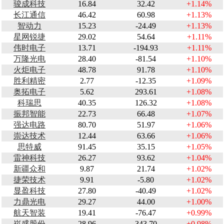
骏成科技
16.84
32.42
+1.14%
长江通信
46.42
60.98
+1.13%
智动力
15.23
-24.49
+1.13%
星网锐捷
29.02
54.64
+1.11%
伟时电子
13.71
-194.93
+1.11%
万隆光电
28.40
-81.54
+1.10%
火炬电子
48.78
91.78
+1.10%
胜利精密
2.77
-12.35
+1.09%
奥拓电子
5.62
293.61
+1.08%
科瑞思
40.35
126.32
+1.08%
振邦智能
22.73
66.48
+1.07%
强达电路
80.70
51.97
+1.06%
崇达技术
12.44
63.66
+1.06%
思特威
91.45
35.15
+1.05%
雷神科技
26.27
93.62
+1.04%
新疆众和
9.87
21.74
+1.02%
捷荣技术
9.91
-5.80
+1.02%
显盈科技
27.80
-40.49
+1.02%
力鼎光电
29.27
44.00
+1.00%
航天智装
19.41
-76.47
+0.99%
崧盛股份
28.96
343.70
+0.98%