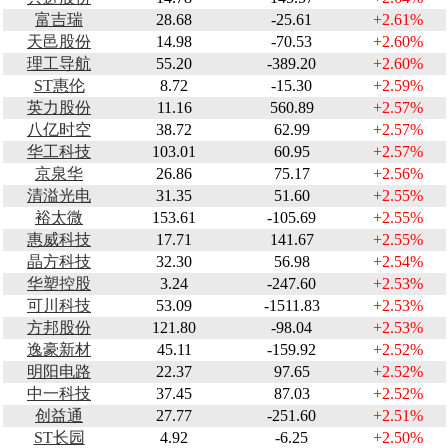
富吉瑞
28.68
-25.61
+2.61%
天邑股份
14.98
-70.53
+2.60%
理工导航
55.20
-389.20
+2.60%
ST惠伦
8.72
-15.30
+2.59%
英力股份
11.16
560.89
+2.57%
八亿时空
38.72
62.99
+2.57%
华工科技
103.01
60.95
+2.57%
京泉华
26.86
75.17
+2.56%
清溢光电
31.35
51.60
+2.55%
裕太微
153.61
-105.69
+2.55%
惠威科技
17.71
141.67
+2.55%
晶方科技
32.30
56.98
+2.54%
华塑控股
3.24
-247.60
+2.53%
可川科技
53.09
-1511.83
+2.53%
方邦股份
121.80
-98.04
+2.53%
逸豪新材
45.11
-159.92
+2.52%
明阳电路
22.37
97.65
+2.52%
中一科技
37.45
87.03
+2.52%
创益通
27.77
-251.60
+2.51%
ST长园
4.92
-6.25
+2.50%