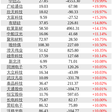
中巨芯
27.85
-4553.30
+19.99%
广哈通信
19.03
67.98
+19.99%
欣天科技
18.02
-90.33
+19.97%
大富科技
9.59
-27.52
+15.26%
有研硅
37.85
226.81
+14.80%
欧莱新材
58.50
4961.31
+14.15%
中船汉光
16.06
41.68
+11.14%
聚和材料
72.97
28.50
+10.75%
唯特偶
108.30
227.69
+10.50%
澄天伟业
51.62
825.80
+10.35%
雄帝科技
17.59
127.68
+10.14%
新北洋
6.99
71.01
+10.08%
同洲电子
9.75
120.26
+10.05%
大立科技
16.34
-43.09
+10.03%
武汉凡谷
10.09
-331.78
+10.03%
泰晶科技
36.47
211.37
+10.02%
天通股份
21.65
-104.73
+10.01%
恒宝股份
11.76
597.65
+10.01%
长电科技
75.87
82.17
+10.00%
景旺电子
86.32
75.89
+10.00%
沃格光电
86.43
-104.77
+10.00%