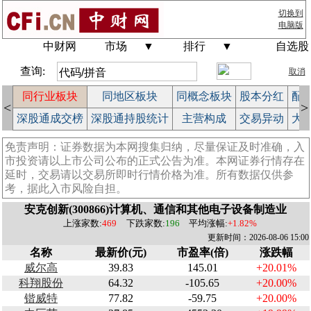
切换到
电脑版
中财网
市场
▼
排行
▼
自选股
查询:
取消
拍
同行业板块
同地区板块
同概念板块
股本分红
配
<
>
作
深股通成交榜
深股通持股统计
主营构成
交易异动
大
免责声明：证券数据为本网搜集归纳，尽量保证及时准确，入
市投资请以上市公司公布的正式公告为准。本网证券行情存在
延时，交易请以交易所即时行情价格为准。所有数据仅供参
考，据此入市风险自担。
安克创新(300866)计算机、通信和其他电子设备制造业
上涨家数:
469
下跌家数:
196
平均涨幅:
+1.82%
更新时间：2026-08-06 15:00
名称
最新价(元)
市盈率(倍)
涨跌幅
威尔高
39.83
145.01
+20.01%
科翔股份
64.32
-105.65
+20.00%
锴威特
77.82
-59.75
+20.00%