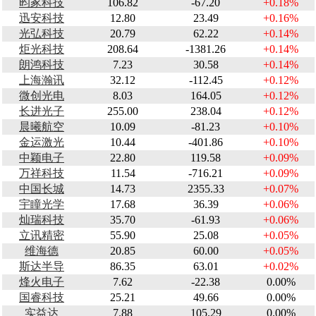
昀冢科技
106.82
-67.20
+0.18%
迅安科技
12.80
23.49
+0.16%
光弘科技
20.79
62.22
+0.14%
炬光科技
208.64
-1381.26
+0.14%
朗鸿科技
7.23
30.58
+0.14%
上海瀚讯
32.12
-112.45
+0.12%
微创光电
8.03
164.05
+0.12%
长进光子
255.00
238.04
+0.12%
晨曦航空
10.09
-81.23
+0.10%
金运激光
10.44
-401.86
+0.10%
中颖电子
22.80
119.58
+0.09%
万祥科技
11.54
-716.21
+0.09%
中国长城
14.73
2355.33
+0.07%
宇瞳光学
17.68
36.39
+0.06%
灿瑞科技
35.70
-61.93
+0.06%
立讯精密
55.90
25.08
+0.05%
维海德
20.85
60.00
+0.05%
斯达半导
86.35
63.01
+0.02%
烽火电子
7.62
-22.38
0.00%
国睿科技
25.21
49.66
0.00%
实益达
7.88
105.29
0.00%