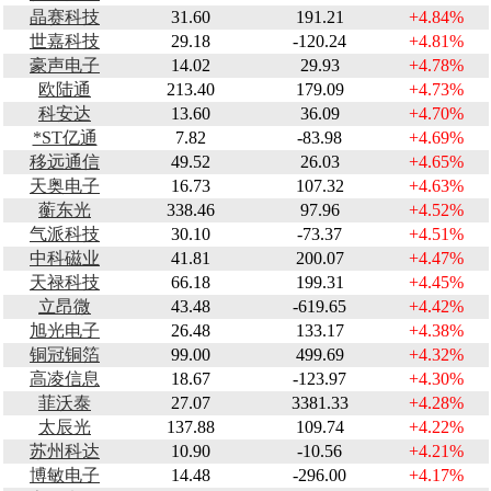
晶赛科技
31.60
191.21
+4.84%
世嘉科技
29.18
-120.24
+4.81%
豪声电子
14.02
29.93
+4.78%
欧陆通
213.40
179.09
+4.73%
科安达
13.60
36.09
+4.70%
*ST亿通
7.82
-83.98
+4.69%
移远通信
49.52
26.03
+4.65%
天奥电子
16.73
107.32
+4.63%
蘅东光
338.46
97.96
+4.52%
气派科技
30.10
-73.37
+4.51%
中科磁业
41.81
200.07
+4.47%
天禄科技
66.18
199.31
+4.45%
立昂微
43.48
-619.65
+4.42%
旭光电子
26.48
133.17
+4.38%
铜冠铜箔
99.00
499.69
+4.32%
高凌信息
18.67
-123.97
+4.30%
菲沃泰
27.07
3381.33
+4.28%
太辰光
137.88
109.74
+4.22%
苏州科达
10.90
-10.56
+4.21%
博敏电子
14.48
-296.00
+4.17%