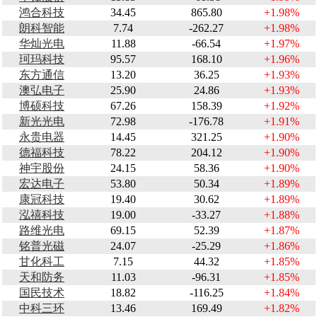
鸿合科技
34.45
865.80
+1.98%
朗科智能
7.74
-262.27
+1.98%
华灿光电
11.88
-66.54
+1.97%
珂玛科技
95.57
168.10
+1.96%
东方通信
13.20
36.25
+1.93%
澳弘电子
25.90
24.86
+1.93%
博硕科技
67.26
158.39
+1.92%
新光光电
72.98
-176.78
+1.91%
永贵电器
14.45
321.25
+1.90%
德福科技
78.22
204.12
+1.90%
神宇股份
24.15
58.36
+1.90%
宏达电子
53.80
50.34
+1.89%
康冠科技
19.40
30.62
+1.89%
泓禧科技
19.00
-33.27
+1.88%
路维光电
69.15
52.39
+1.87%
铭普光磁
24.07
-25.29
+1.86%
甘化科工
7.15
44.32
+1.85%
天和防务
11.03
-96.31
+1.85%
国民技术
18.82
-116.25
+1.84%
中科三环
13.46
169.49
+1.82%