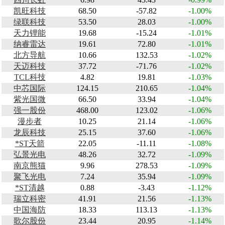
凯旺科技
68.50
-57.82
-1.00%
绿联科技
53.50
28.03
-1.00%
天力锂能
19.68
-15.24
-1.01%
纳睿雷达
19.61
72.80
-1.01%
北方导航
10.66
132.53
-1.02%
天迈科技
37.72
-71.76
-1.02%
TCL科技
4.82
19.81
-1.03%
中芯国际
124.15
210.65
-1.04%
紫光国微
66.50
33.94
-1.04%
强一股份
468.00
123.02
-1.06%
漫步者
10.25
21.14
-1.06%
龙辰科技
25.15
37.60
-1.06%
*ST天箭
22.05
-11.11
-1.08%
弘景光电
48.26
32.72
-1.09%
南京熊猫
9.96
278.53
-1.09%
聚飞光电
7.24
35.94
-1.09%
*ST清越
0.88
-3.43
-1.12%
瑞立科密
41.91
21.56
-1.13%
中国海防
18.33
113.13
-1.13%
歌尔股份
23.44
20.95
-1.14%