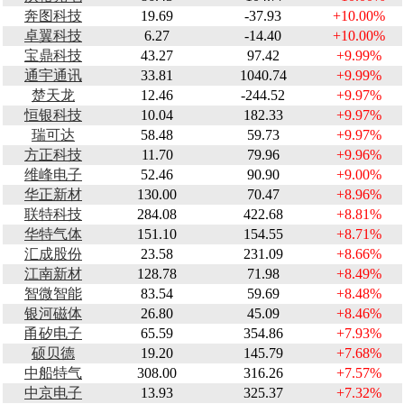
奔图科技
19.69
-37.93
+10.00%
卓翼科技
6.27
-14.40
+10.00%
宝鼎科技
43.27
97.42
+9.99%
通宇通讯
33.81
1040.74
+9.99%
楚天龙
12.46
-244.52
+9.97%
恒银科技
10.04
182.33
+9.97%
瑞可达
58.48
59.73
+9.97%
方正科技
11.70
79.96
+9.96%
维峰电子
52.46
90.90
+9.00%
华正新材
130.00
70.47
+8.96%
联特科技
284.08
422.68
+8.81%
华特气体
151.10
154.55
+8.71%
汇成股份
23.58
231.09
+8.66%
江南新材
128.78
71.98
+8.49%
智微智能
83.54
59.69
+8.48%
银河磁体
26.80
45.09
+8.46%
甬矽电子
65.59
354.86
+7.93%
硕贝德
19.20
145.79
+7.68%
中船特气
308.00
316.26
+7.57%
中京电子
13.93
325.37
+7.32%