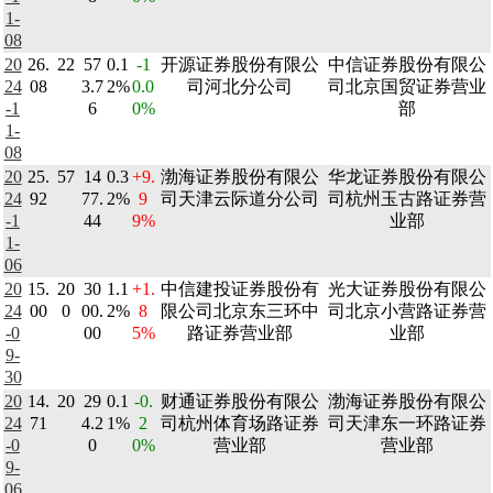
1-
08
20
26.
22
57
0.1
-1
开源证券股份有限公
中信证券股份有限公
24
08
3.7
2%
0.0
司河北分公司
司北京国贸证券营业
-1
6
0%
部
1-
08
20
25.
57
14
0.3
+9.
渤海证券股份有限公
华龙证券股份有限公
24
92
77.
2%
9
司天津云际道分公司
司杭州玉古路证券营
-1
44
9%
业部
1-
06
20
15.
20
30
1.1
+1.
中信建投证券股份有
光大证券股份有限公
24
00
0
00.
2%
8
限公司北京东三环中
司北京小营路证券营
-0
00
5%
路证券营业部
业部
9-
30
20
14.
20
29
0.1
-0.
财通证券股份有限公
渤海证券股份有限公
24
71
4.2
1%
2
司杭州体育场路证券
司天津东一环路证券
-0
0
0%
营业部
营业部
9-
06