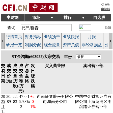
切换到
电脑版
中财网
市场
排行
自选股
▼
▼
查询:
取消
行情首页
财务指标
业绩预告
业绩快报
月报
减
<
>
研报一览
利润分配
现金流量
资产负债
非经常损益
公司
ST金鸿顺(603922)大宗交易 年份：
交
成
成
成
占
次
买入营业部
卖出营业部
易
交
交
交
总
日
日
价
量
金
盘
涨
期
(元)
(万
额
比
跌
股)
(万
幅
元)
20
20.
22.
47
0.1
+2.
西南证券股份有限公
中国中金财富证券有
25
89
83
6.9
3%
0
司湖南分公司
限公司上海黄浦区湖
-1
2
1%
滨路证券营业部
1-