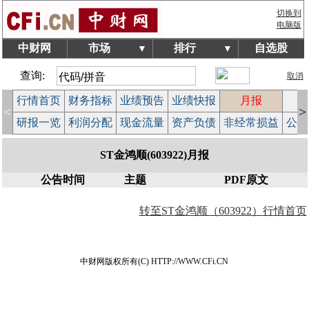
切换到
电脑版
中财网
市场
排行
自选股
▼
▼
查询:
取消
行情首页
财务指标
业绩预告
业绩快报
月报
减
<
>
研报一览
利润分配
现金流量
资产负债
非经常损益
公司
ST金鸿顺(603922)月报
公告时间
主题
PDF原文
转至ST金鸿顺（603922）行情首页
中财网版权所有(C) HTTP://WWW.CFi.CN