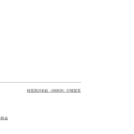
转至四川长虹（600839）行情首页
作机会