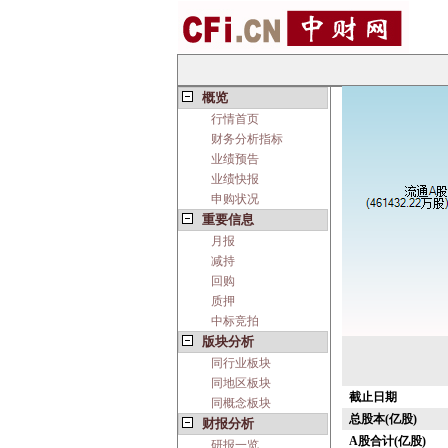
概览
行情首页
财务分析指标
业绩预告
业绩快报
申购状况
重要信息
月报
减持
回购
质押
中标竞拍
版块分析
同行业板块
同地区板块
截止日期
同概念板块
总股本(亿股)
财报分析
A股合计(亿股)
研报一览