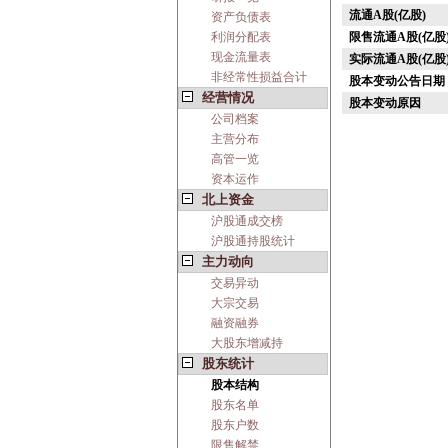
流通A股(亿股)
资产负债表
利润分配表
限售流通A股(亿股
现金流量表
实际流通A股(亿股
非经常性损益合计
股本变动公告日期
经营情况
股本变动原因
公司档案
主营分布
高管一览
资本运作
北上资金
沪股通成交榜
沪股通持股统计
主力动向
交易异动
大宗交易
融资融券
大股东增减持
股东统计
股本结构
股东名单
股东户数
限售解禁