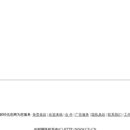
财经信息网为您服务:
免责条款
|
欢迎来稿
|
合 作
|
广告服务
|
隐私条款
|
联系我们
|
工
中财网版权所有(C) HTTP://WWW.CFi.CN