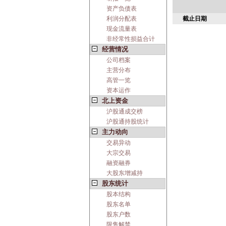
资产负债表
利润分配表
截止日期
现金流量表
非经常性损益合计
经营情况
公司档案
主营分布
高管一览
资本运作
北上资金
沪股通成交榜
沪股通持股统计
主力动向
交易异动
大宗交易
融资融券
大股东增减持
股东统计
股本结构
股东名单
股东户数
限售解禁