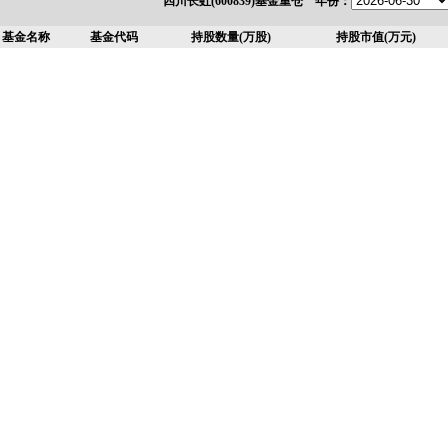
四川长虹(600839)基金重仓 年份：
基金名称
基金代码
持股数量(万股)
持股市值(万元)