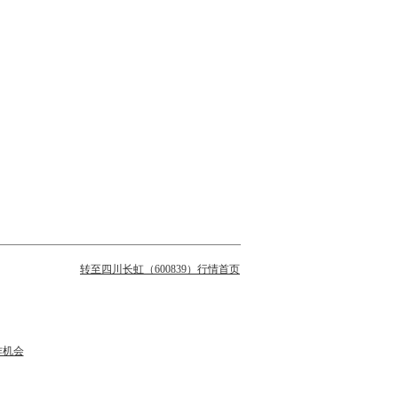
转至四川长虹（600839）行情首页
作机会