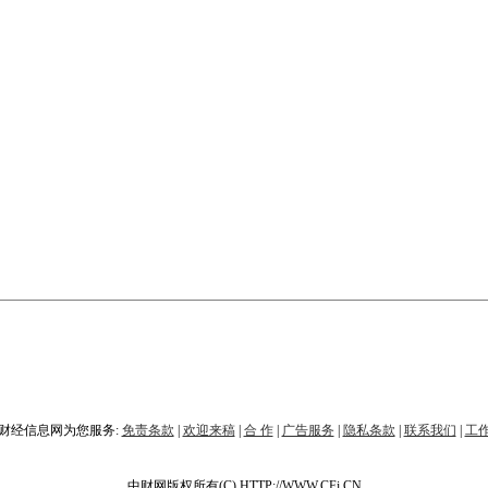
财经信息网为您服务:
免责条款
|
欢迎来稿
|
合 作
|
广告服务
|
隐私条款
|
联系我们
|
工
中财网版权所有(C) HTTP://WWW.CFi.CN