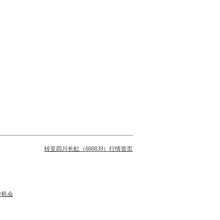
转至四川长虹（600839）行情首页
作机会