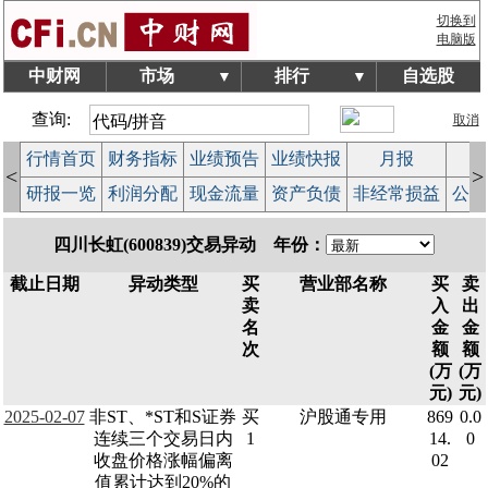
切换到
电脑版
中财网
市场
排行
自选股
▼
▼
查询:
取消
行情首页
财务指标
业绩预告
业绩快报
月报
减
<
>
研报一览
利润分配
现金流量
资产负债
非经常损益
公司
四川长虹(600839)交易异动 年份：
截止日期
异动类型
买
营业部名称
买
卖
卖
入
出
名
金
金
次
额
额
(万
(万
元)
元)
2025-02-07
非ST、*ST和S证券
买
沪股通专用
869
0.0
连续三个交易日内
1
14.
0
收盘价格涨幅偏离
02
值累计达到20%的