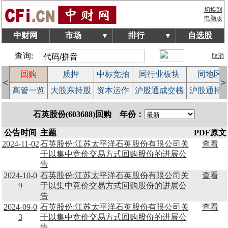
切换到
电脑版
中财网
市场
排行
自选股
▼
▼
查询:
取消
回购
质押
中标竞拍
同行业板块
同地区
<
>
案
高管一览
大股东持股
资本运作
沪股通成交榜
沪股通持
石英股份(603688)回购 年份：
公告时间
主题
PDF原文
2024-11-02
石英股份:江苏太平洋石英股份有限公司关
查看
于以集中竞价交易方式回购股份的进展公
告
2024-10-0
石英股份:江苏太平洋石英股份有限公司关
查看
9
于以集中竞价交易方式回购股份的进展公
告
2024-09-0
石英股份:江苏太平洋石英股份有限公司关
查看
3
于以集中竞价交易方式回购股份的进展公
告