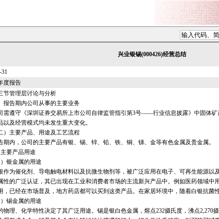
兴业银锡(000426)经营总结
-31
年年度报告
节管理层讨论与分析
告期内公司从事的主要业务
遵守《深圳证券交易所上市公司自律监管指引第3号——行业信息披露》中固体矿
品以及经营模式均未发生重大变化。
主要产品、用途及工艺流程
内，公司的主要产品有银、锡、锌、铅、铁、铜、锑、金等有色金属及贵金属。
主要产品用途
）银金属的用途
为催化剂、导电触电材料以及抗微生物剂等，被广泛应用在电子、可再生能源以及
属性的广泛认证，其已出现在工业和消费者市场的主流新兴产品中。例如医药领域中
用，已经在市场普及，地方药店都可以买到这类产品。在家居环境中，随着白银抗菌
）锡金属的用途
理、化学特性决定了其广泛用途。锡是银白色金属，熔点232摄氏度，沸点2,270摄氏度