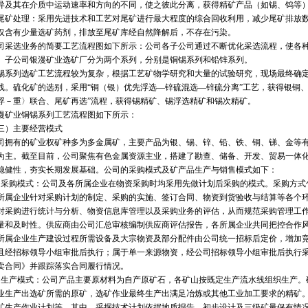
异及其在介质中运动速率和方向的不同，使之彼此分离，获得精矿产品（如锡、钨等
处理：采用先进技术和工艺对尾矿进行最大程度的综合回收利用，减少尾矿排放数
仅含有少量选矿药剂，排放至尾矿库经自然降解后，不存在污染。
选业务的简要工艺流程图如下所示：公司各子公司通过不断优化采选流程，使各种
。子公司银漫矿业选矿厂分为两个系列，分别是铜锡系列和铅锌系列。
列选矿工艺流程较为复杂，根据工艺矿物学研究和大量的试验研究，现场最终确定铜
线。硫化矿的选别，采用“铜（银）优先浮选—锌硫混选—锌硫分离”工艺，获得银铜
浮－重〉联合、尾矿再选”流程，获得锡精矿、锡浮选精矿和锡次精矿。
业铜锡系列工艺流程图如下所示：
）主要经营模式
有的矿业权矿种多为多金属矿，主要产品为银、锡、锌、铅、铁、铜、锑、金等有
为主。截至目前，公司聚焦有色金属资源主业，搭建了勘查、储备、开发、贸易一体
稳健性，夯实长期发展基础。公司的采购模式及矿产品生产与销售模式如下：
购模式：公司及各所属企业在物资采购时均采用先做计划后采购的模式。采购方式
所属企业针对采购计划的制定、采购的实施、签订合同、物资到货验收与结算等各个
对采购进行统计与分析、物资信息库管理以及采购业务的评估，从而规范采购管理工
量和及时性。供应商由公司汇总审核编制供应商评估报告，各所属企业共同把控合作
企业生产建设过程所需设备及大宗物资及部分配件由公司统一招标后定价，增加竞
且经招标领导小组审批后执行；属于单一来源物资，经公司招标领导小组审批后执行
卖合同》并跟踪落实合同履行情况。
产模式：公司产品主要原材料为自产原矿石，各矿山按既定生产流水线组织生产。
业生产出选矿所需的原矿，选矿作业最终生产出满足冶炼或其他工业加工要求的精矿
矿生产作业计划等，其中，采掘技术计划依据地质报告、初步设计及三级矿量保有情