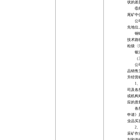
状的差
⑥尾矿
尾矿中
公司采
先地位
铜锡系
技术路
粒级〈
银漫矿
（三
公司拥
品销售
升经营
1、采
司及各
或机构
应的质
各所属
申请》
业品买
2、生
采矿作
划和选