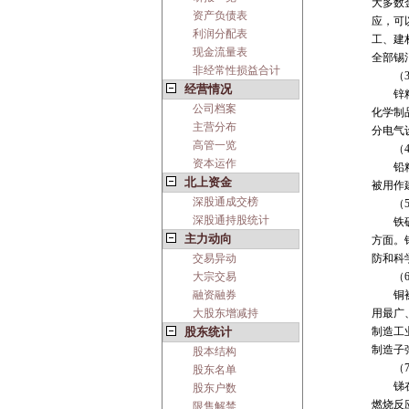
大多数
资产负债表
应，可
利润分配表
工、建
现金流量表
全部锡
非经常性损益合计
（3
经营情况
锌精矿
公司档案
化学制
主营分布
分电气
高管一览
（4
资本运作
铅精矿
北上资金
被用作
深股通成交榜
（5
深股通持股统计
铁矿石
主力动向
方面。
交易异动
防和科
大宗交易
（6
融资融券
铜被广
大股东增减持
用最广
股东统计
制造工
制造子
股本结构
（7
股东名单
锑在工
股东户数
燃烧反
限售解禁