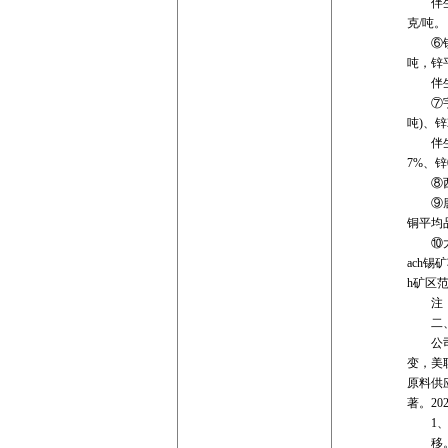
伴生矿产
克/吨。
⑥锐能矿
吨，锌平
伴生矿产
⑦宇邦矿
吨)、锌
伴生矿产
7%、锌
⑧西藏博
⑨唐河时
铜平均品
⑩大西洋
ach锡矿
h矿区范
注：上
二、
公司需
变，美
原料供
著。2
1、2
移。一