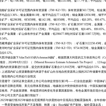
：铅7706.4吨、锌5333.4吨、银355.6吨、铜1335.6吨、金77.7千克；平均品位：铅0.3
业采矿许可证范围内保有资源量（TM+KZ+TD）保有资源量563.7万吨。铅金属量8043
均品位3.36%；银金属量88.1吨，银平均品位77.14克/吨；铜金属量12056.9吨，铜平均
：铅2963吨、锌5059吨、银142.1吨、铜1950吨，平均品位：铅0.28%、锌0.47%、银
业采矿许可证范围内保有资源量（TM+KZ+TD）矿石量28597.9万吨，金属量：银20864
2308810.5吨(对应矿石量27211.1万吨)，平均品位：银72.96克/吨、铅0.48%、锌0.85%
金属量：矿山保有伴生矿产金属量：铅298477.8吨(对应矿石量11087.5万吨)、锌420
0.34%。
盛矿业采矿许可证范围内保有资源量（TM+KZ+TD）：矿石量3122258.45吨，金金属
代矿业采矿许可证范围内保有资源量（TM+KZ+TD）9754.90万吨，镍金属量32.8
位0.12%。
锡业旗下AtlasTinSAS的Achmmach锡矿，根据西澳大利亚的立方体咨询公司（CubeCo
项目，2024年8月12日》（《Mineral Resource Estimate Achmmach Tin Project》
围内的资源量进行估算，提交的资源量矿石量合计3,910万吨，锡平均品位0.55%，锡金属
述国内矿山资源量数据均来源于各矿山向当地自然资源局上报的2025年储量年度
报告期内公司所处行业情况
遵守《深圳证券交易所上市公司自律监管指引第3号——行业信息披露》中固体矿产资
联储开启降息周期、美元信用体系受挑战，地缘政治冲突持续扰动市场；中国实施积
应格局、产业政策调整、终端需求结构变化等多重因素影响，有色金属市场呈现分化
025年公司主营产品金属行情如下：
025年锡行情2025年锡价在宏观博弈与供需扰动中呈现高位宽幅震荡格局，全年价
季度受缅甸佤邦复产不及预期、刚果（金）Bisie锡矿停产影响，锡价震荡走高；