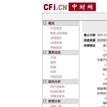
概览
行情首页
财务分析指标
截止日期
2025-12
业绩预告
信息来源
2025
业绩快报
经营情况
第三
申购状况
一、报
重要信息
公司需
月报
主要产
减持
（二）
回购
报告期
质押
1、
中标竞拍
（1
版块分析
白银作
同行业板块
银健康
同地区板块
护理作
同概念板块
（2
财报分析
锡的物
研报一览