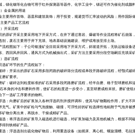
域，锑化铟等化合物可用于红外探测器等器件。化学工业中，锑还可作为催化剂或颜
）金金属的用途
要用作首饰、器皿和建筑装饰；用于投资，规避货币汇率波动的风险；用作国际储
主要产品工艺流程
）开采流程
原矿开采主要采用地下开采方式，在井下通过凿岩、爆破等作业流程将矿石崩落，
选别，废石主要用于井下充填、地表基础设施建设、维护或堆放至排土场。
程图如下：子公司银漫矿业目前采用地下开采方式，斜坡道开拓，无轨运输设备进
东、西回风井回风，通风方式为机械抽出式，采矿方法主要采用分段空场嗣后充填采
）选矿流程
选矿环节的生产流程如下：
：开采出的原矿石采用多段闭路的破碎筛分流程或单段开路破碎流程，经颚式破碎
足磨矿要求。
：破碎达到粒度标准的矿石采用多段闭路磨矿流程，经半自磨、格子型球磨机和溢
矿石本身的冲击和磨剥作用，使矿石的粒度进一步变小，直至研磨成粉末状。磨矿使组
合下一选矿工序要求的物料。
：向磨矿后的矿浆加入各种浮选药剂并搅拌调和，使其与矿物颗粒作用，扩大不同
拌充气。矿浆中的矿粒与气泡接触、碰撞，可浮性好的矿粒选择性地粘附于气泡并被
等矿物分离出来，再脱水、干燥成精矿产品。
：将浮选后的矿浆导入磁选机进行磁选，对矿浆加磁力及其他机械力，根据不同磁
序得到铁精矿产品。
：浮选选别出硫化物矿物后，利用重选设备（如摇床、离心机、螺旋溜槽、毛毡溜