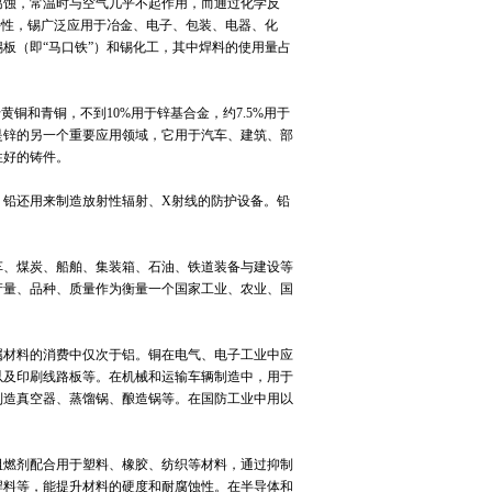
腐蚀，常温时与空气几乎不起作用，而通过化学反
特性，锡广泛应用于冶金、电子、包装、电器、化
板（即“马口铁”）和锡化工，其中焊料的使用量占
和青铜，不到10%用于锌基合金，约7.5%用于
是锌的另一个重要应用领域，它用于汽车、建筑、部
性好的铸件。
铅还用来制造放射性辐射、X射线的防护设备。铅
、煤炭、船舶、集装箱、石油、铁道装备与建设等
产量、品种、质量作为衡量一个国家工业、农业、国
材料的消费中仅次于铝。铜在电气、电子工业中应
以及印刷线路板等。在机械和运输车辆制造中，用于
制造真空器、蒸馏锅、酿造锅等。在国防工业中用以
。
燃剂配合用于塑料、橡胶、纺织等材料，通过抑制
焊料等，能提升材料的硬度和耐腐蚀性。在半导体和