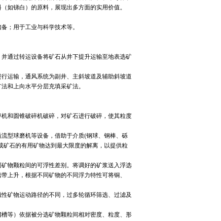
料（如锑白）的原料，展现出多方面的实用价值。
备；用于工业与科学技术等。
并通过转运设备将矿石从井下提升运输至地表选矿
行运输，通风系统为副井、主斜坡道及辅助斜坡道
矿法和上向水平分层充填采矿法。
机和圆锥破碎机破碎，对矿石进行破碎，使其粒度
流型球磨机等设备，借助于介质(钢球、钢棒、砾
成矿石的有用矿物达到最大限度的解离，以提供粒
矿物颗粒间的可浮性差别。将调好的矿浆送入浮选
携带上升，根据不同矿物的不同浮力特性可将铜、
性矿物运动路径的不同，过多轮循环筛选、过滤及
槽等）依据被分选矿物颗粒间相对密度、粒度、形