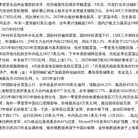
受全品种金属普跌传导，经历修复性回调后窄幅震荡；9月后，印尼打击非法锡矿
的流动性宽松预期，锡价重心持续上移并在年末突破关键阻力位。全年LME三月期货锡均价3
273932元/吨，同比增长10.3%。2025年白银价格屡创新高，呈“震荡冲高－历史新高
司起步，年末一度突破82美元/盎司，全年累计涨幅超130%；国内沪银主力最高达19998元
、2025年锌行情
5年锌价呈现内外分化走势，国际锌价偏强震荡，国内锌价震荡下行。LME三月期锌全年均价
吨，年涨幅4.6%；沪锌主力合约年均价22780元/吨，同比下跌2.2%，年末收于23275元/
025年铅行情2025年宏观因素与基本面轮动，铅价宽幅震荡。一季度美元指数回落，伦铅
扰动导致伦铅跌至年内低点1837.5美元/吨；下半年美联储降息落地，伦铅反弹后震荡运行，
伦铅，年末收于17355元/吨，同比上涨3.5%。5、2025年铜行情2025年铜价整
美国关税预期推动，4月政策落地后铜价急跌后震荡上行；7月美国关税政策落地仅针对半
铜矿停产、刚果（金）卡莫阿铜矿减产加剧原料短缺担忧，叠加美联储降息、资金流入，铜
最高为102660元/吨。6、2025年金行情
年国际金价震荡上行，全年收盘价4039.00美元/盎司，涨幅达64.22%，最高价4550.52
上海期货交易所黄金主力合约收盘价977.56元/克，全年涨幅55.77%，最高价1024.00元/克
025年锑行情2025年锑价走势分化，国内一季度受供给收紧推动涨至25万元/吨历
调；海外一季度受中国出口受限影响，价格最高达6万美元/吨，随后因供应链完善、下游
5年铁矿石价格呈“上涨－下跌－反弹高位震荡”走势，价格中枢下移，波动区间收窄。Myste
下跌6.77%，运行区间90-110美元/干吨，年内高点109.1美元/干吨（2月20日），
来结构性变革，62%铁品位基准逐步向61%过渡，Mysteel于6月发布61%粉矿指
图所示的2025年各金属价格，银价格数据来源于中国白银网，金价格数据来源于上海