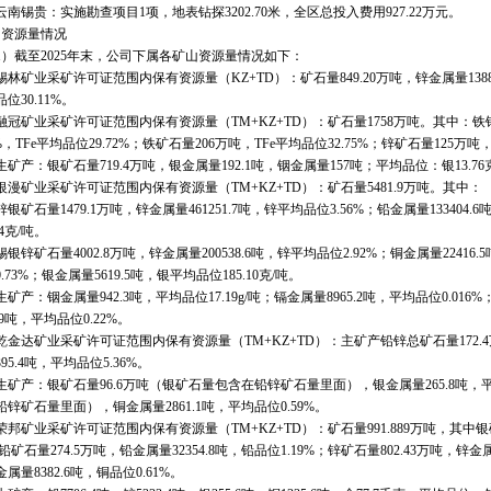
锡贵：实施勘查项目1项，地表钻探3202.70米，全区总投入费用927.22万元。
资源量情况
截至2025年末，公司下属各矿山资源量情况如下：
业采矿许可证范围内保有资源量（KZ+TD）：矿石量849.20万吨，锌金属量138854.
位30.11%。
矿业采矿许可证范围内保有资源量（TM+KZ+TD）：矿石量1758万吨。其中：铁锌矿石
8%，TFe平均品位29.72%；铁矿石量206万吨，TFe平均品位32.75%；锌矿石量125万吨
：银矿石量719.4万吨，银金属量192.1吨，铟金属量157吨；平均品位：银13.76克/吨
矿业采矿许可证范围内保有资源量（TM+KZ+TD）：矿石量5481.9万吨。其中：
石量1479.1万吨，锌金属量461251.7吨，锌平均品位3.56%；铅金属量133404.6
04克/吨。
矿石量4002.8万吨，锌金属量200538.6吨，锌平均品位2.92%；铜金属量22416.5
.73%；银金属量5619.5吨，银平均品位185.10克/吨。
：铟金属量942.3吨，平均品位17.19g/吨；镉金属量8965.2吨，平均品位0.016%；
9.9吨，平均品位0.22%。
达矿业采矿许可证范围内保有资源量（TM+KZ+TD）：主矿产铅锌总矿石量172.4万吨，
395.4吨，平均品位5.36%。
产：银矿石量96.6万吨（银矿石量包含在铅锌矿石量里面），银金属量265.8吨，平均品
锌矿石量里面），铜金属量2861.1吨，平均品位0.59%。
业采矿许可证范围内保有资源量（TM+KZ+TD）：矿石量991.889万吨，其中银矿石量1
铅矿石量274.5万吨，铅金属量32354.8吨，铅品位1.19%；锌矿石量802.43万吨，锌金属量
属量8382.6吨，铜品位0.61%。