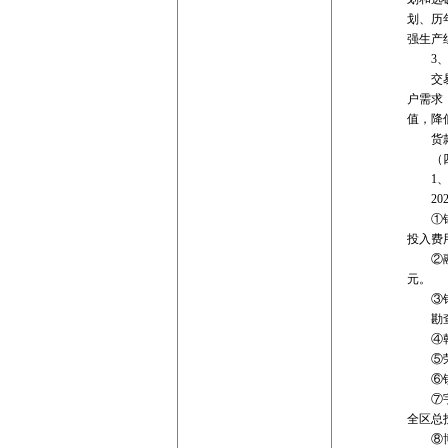
划、历
强生产
3、销
交易价
户需求
值，降
货款回
（四）
1、
202
①锡林矿
投入费用
②融冠矿
元。
③银漫矿
勘查项目
④乾金
⑤荣邦矿
⑥锐能矿
⑦宇邦矿
全区总投
⑧博盛矿