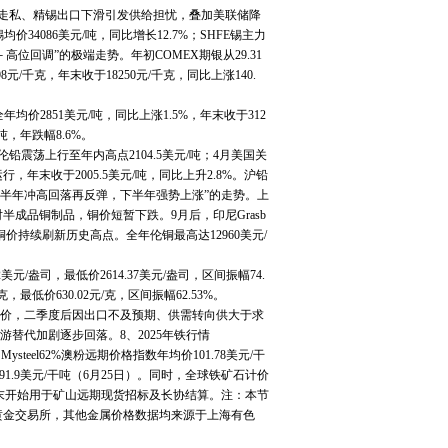
走私、精锡出口下滑引发供给担忧，叠加美联储降
4086美元/吨，同比增长12.7%；SHFE锡主力
－高位回调”的极端走势。年初COMEX期银从29.31
/千克，年末收于18250元/千克，同比上涨140.
2851美元/吨，同比上涨1.5%，年末收于312
吨，年跌幅8.6%。
震荡上行至年内高点2104.5美元/吨；4月美国关
年末收于2005.5美元/吨，同比上升2.8%。沪铅
体呈“上半年冲高回落再反弹，下半年强势上涨”的走势。上
成品铜制品，铜价短暂下跌。9月后，印尼Grasb
价持续刷新历史高点。全年伦铜最高达12960美元/
美元/盎司，最低价2614.37美元/盎司，区间振幅74.
，最低价630.02元/克，区间振幅62.53%。
史高价，二季度后因出口不及预期、供需转向供大于求
替代加剧逐步回落。8、2025年铁行情
el62%澳粉远期价格指数年均价101.78美元/干
低点91.9美元/干吨（6月25日）。同时，全球铁矿石计价
数，年末开始用于矿山远期现货招标及长协结算。注：本节
黄金交易所，其他金属价格数据均来源于上海有色