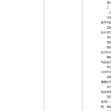
⑨云南
2、
（1）
①锡林矿
铁平均品
②融冠
位4.3
伴生矿产
③银漫
铅锌银矿
位185.
铜锡银锌
均品位0
伴生矿产
12307
④乾金
属量92
共生矿
包含在铅
⑤荣邦矿
克/吨；
吨，铜金