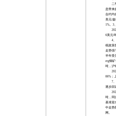
二季度
息带来
合约均价
美元/盎
1%。3
202
6美元/
4、2
税政策
走势强于
半年受
erg
吨，沪铜
2025
06%；
7、2
逐步回
202
吨，同比
基准迎
中走势
网。