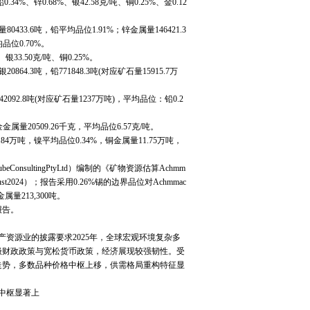
4%、锌0.68%、银42.58克/吨、铜0.25%、金0.12
3.6吨，铅平均品位1.91%；锌金属量146421.3
品位0.70%。
33.50克/吨、铜0.25%。
.3吨，铅771848.3吨(对应矿石量15915.7万
。
92.8吨(对应矿石量1237万吨)，平均品位：铅0.2
量20509.26千克，平均品位6.57克/吨。
4万吨，镍平均品位0.34%，铜金属量11.75万吨，
nsultingPtyLtd）编制的《矿物资源估算Achmm
，12August2024）；报告采用0.26%锡的边界品位对Achmmac
量213,300吨。
报告。
源业的披露要求2025年，全球宏观环境复杂多
极财政政策与宽松货币政策，经济展现较强韧性。受
走势，多数品种价格中枢上移，供需格局重构特征显
格中枢显著上