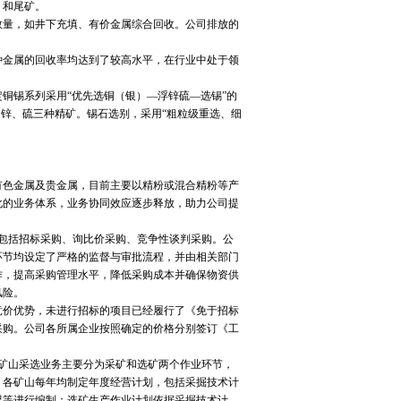
）和尾矿。
量，如井下充填、有价金属综合回收。公司排放的
金属的回收率均达到了较高水平，在行业中处于领
锡系列采用“优先选铜（银）—浮锌硫—选锡”的
、锌、硫三种精矿。锡石选别，采用“粗粒级重选、细
色金属及贵金属，目前主要以精粉或混合精粉等产
化的业务体系，业务协同效应逐步释放，助力公司提
包括招标采购、询比价采购、竞争性谈判采购。公
环节均设定了严格的监督与审批流程，并由相关部门
作，提高采购管理水平，降低采购成本并确保物资供
风险。
价优势，未进行招标的项目已经履行了《免于招标
采购。公司各所属企业按照确定的价格分别签订《工
矿山采选业务主要分为采矿和选矿两个作业环节，
。各矿山每年均制定年度经营计划，包括采掘技术计
况等进行编制；选矿生产作业计划依据采掘技术计