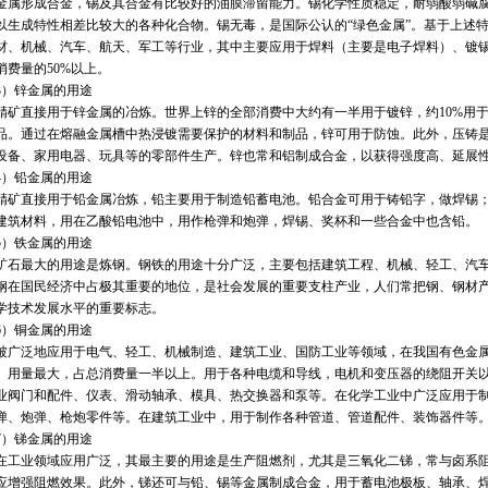
金属形成合金，锡及其合金有比较好的油膜滞留能力。锡化学性质稳定，耐弱酸弱碱
以生成特性相差比较大的各种化合物。锡无毒，是国际公认的“绿色金属”。基于上述
材、机械、汽车、航天、军工等行业，其中主要应用于焊料（主要是电子焊料）、镀锡
消费量的50%以上。
）锌金属的用途
直接用于锌金属的冶炼。世界上锌的全部消费中大约有一半用于镀锌，约10%用于黄铜
品。通过在熔融金属槽中热浸镀需要保护的材料和制品，锌可用于防蚀。此外，压铸
设备、家用电器、玩具等的零部件生产。锌也常和铝制成合金，以获得强度高、延展
）铅金属的用途
直接用于铅金属冶炼，铅主要用于制造铅蓄电池。铅合金可用于铸铅字，做焊锡；
建筑材料，用在乙酸铅电池中，用作枪弹和炮弹，焊锡、奖杯和一些合金中也含铅。
）铁金属的用途
最大的用途是炼钢。钢铁的用途十分广泛，主要包括建筑工程、机械、轻工、汽车
钢在国民经济中占极其重要的地位，是社会发展的重要支柱产业，人们常把钢、钢材
学技术发展水平的重要标志。
）铜金属的用途
泛地应用于电气、轻工、机械制造、建筑工业、国防工业等领域，在我国有色金属
、用量最大，占总消费量一半以上。用于各种电缆和导线，电机和变压器的绕阻开关
业阀门和配件、仪表、滑动轴承、模具、热交换器和泵等。在化学工业中广泛应用于
弹、炮弹、枪炮零件等。在建筑工业中，用于制作各种管道、管道配件、装饰器件等
）锑金属的用途
业领域应用广泛，其最主要的用途是生产阻燃剂，尤其是三氧化二锑，常与卤系阻
应增强阻燃效果。此外，锑还可与铅、锡等金属制成合金，用于蓄电池极板、轴承、