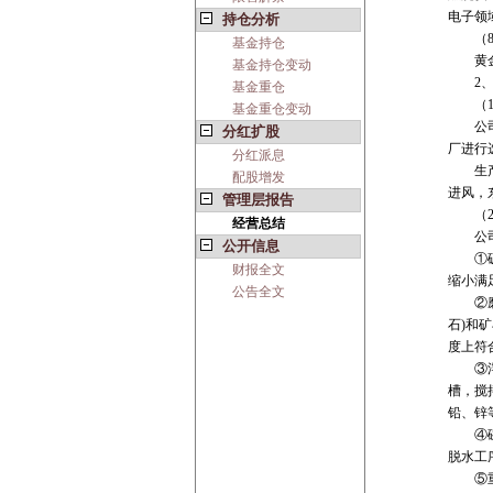
电子领
持仓分析
（8
基金持仓
黄金主
基金持仓变动
2、
基金重仓
（1
基金重仓变动
公司的
分红扩股
厂进行
分红派息
生产流
配股增发
进风，
管理层报告
（2
经营总结
公司
公开信息
①破碎
财报全文
缩小满
公告全文
②磨矿
石)和
度上符
③浮选
槽，搅
铅、锌
④磁选
脱水工
⑤重选