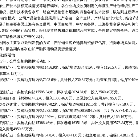
年生产技术指标完成情况等进行编制。各企业均按照所制定的年度生产计划组织生产
组织，提升技术装备水平，结合产品销售市场随时调整各项技术指标，以达到提质降
售模式：公司产品销售主要采用“以产定销、全产全销、产销结合”的模式，结合产
格主要参照上海有色金属网、中国白银网、中华商务网、上海期货交易所等相关市
，制定不同的产品策略。采取现货销售和点价相结合的方式，合理确定销售价格。通
低市场价格波动带来的风险。
收主要采取款到发货的方式，产品销售客户选择与资信评估高、抵御市场风险能力
报告期内各矿山矿产勘探活动及资源量情况
勘探活动
5年，公司实施的勘探活动如下：
业：实施勘探坑内钻11456.9米，探矿坑道3374.81米，投入1126.5万元；勘查项目1
3853.15万元。
业：实施勘探坑内钻7293.6米，共计投入230.34万元；勘查项目1项，钻探9919米，投
业：实施坑内钻15595.34米，探矿坑道8024.81米，投入2560.49万元。
1项，钻探9614.62米，投入1388.46万元。全区总投入费用3948.95万元。
达矿业：实施勘探坑内钻6702米，探矿坑道完成1161.5米，共计投入437.59万元。
业：实施勘探坑内钻1273.10米，探矿坑道完成2684.78米，共计投入374.41万元
业：实施勘探坑内钻1220米，探矿坑道完成1260.12米，共计投入166.16万元。
业：实施坑内钻15386.46米，探矿巷道16351.8米，共计投入费用2576.84万元。勘查
入费用4959.63万元。
业：实施勘探坑内钻754.8米，投入48.41万元；勘查项目1项，钻探13428.17米，投入