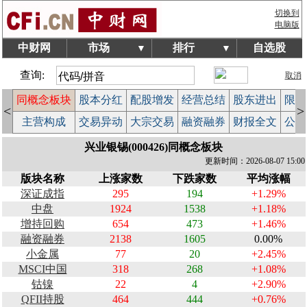
切换到
电脑版
中财网
市场
排行
自选股
▼
▼
查询:
取消
同概念板块
股本分红
配股增发
经营总结
股东进出
限售
<
>
计
主营构成
交易异动
大宗交易
融资融券
财报全文
公告
兴业银锡(000426)同概念板块
更新时间：2026-08-07 15:00
版块名称
上涨家数
下跌家数
平均涨幅
深证成指
295
194
+1.29%
中盘
1924
1538
+1.18%
增持回购
654
473
+1.46%
融资融券
2138
1605
0.00%
小金属
77
20
+2.45%
MSCI中国
318
268
+1.08%
钴镍
22
4
+2.90%
QFII持股
464
444
+0.76%