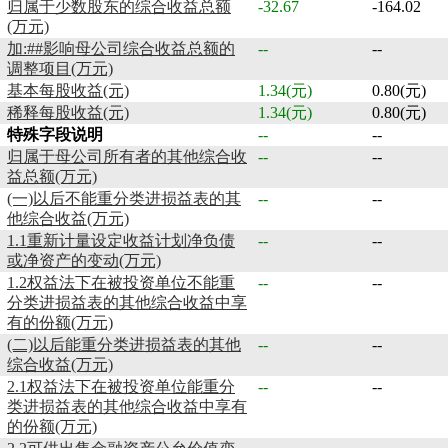
归属于少数股东的综合收益总额
-32.67
-164.02
(万元)
加:##影响母公司综合收益总额的
--
--
调整项目(万元)
基本每股收益(元)
1.34(元)
0.80(元)
稀释每股收益(元)
1.34(元)
0.80(元)
特殊字段说明
--
--
归属于母公司所有者的其他综合收
--
--
益总额(万元)
(一)以后不能重分类进损益表的其
--
--
他综合收益(万元)
1.1重新计量设定收益计划净负债
--
--
或净资产的变动(万元)
1.2权益法下在被投资单位不能重
--
--
分类进损益表的其他综合收益中享
有的份额(万元)
(二)以后能重分类进损益表的其他
--
--
综合收益(万元)
2.1权益法下在被投资单位能重分
--
--
类进损益表的其他综合收益中享有
的份额(万元)