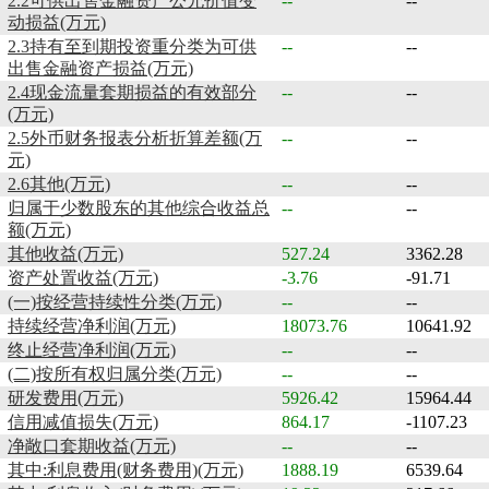
2.2可供出售金融资产公允价值变
--
--
动损益(万元)
2.3持有至到期投资重分类为可供
--
--
出售金融资产损益(万元)
2.4现金流量套期损益的有效部分
--
--
(万元)
2.5外币财务报表分析折算差额(万
--
--
元)
2.6其他(万元)
--
--
归属于少数股东的其他综合收益总
--
--
额(万元)
其他收益(万元)
527.24
3362.28
资产处置收益(万元)
-3.76
-91.71
(一)按经营持续性分类(万元)
--
--
持续经营净利润(万元)
18073.76
10641.92
终止经营净利润(万元)
--
--
(二)按所有权归属分类(万元)
--
--
研发费用(万元)
5926.42
15964.44
信用减值损失(万元)
864.17
-1107.23
净敞口套期收益(万元)
--
--
其中:利息费用(财务费用)(万元)
1888.19
6539.64