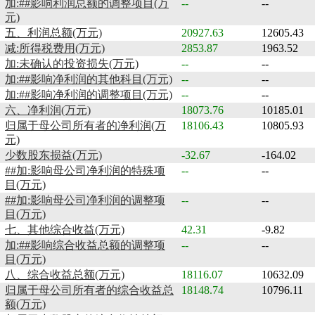
加:##影响利润总额的调整项目(万
--
--
元)
五、利润总额(万元)
20927.63
12605.43
减:所得税费用(万元)
2853.87
1963.52
加:未确认的投资损失(万元)
--
--
加:##影响净利润的其他科目(万元)
--
--
加:##影响净利润的调整项目(万元)
--
--
六、净利润(万元)
18073.76
10185.01
归属于母公司所有者的净利润(万
18106.43
10805.93
元)
少数股东损益(万元)
-32.67
-164.02
##加:影响母公司净利润的特殊项
--
--
目(万元)
##加:影响母公司净利润的调整项
--
--
目(万元)
七、其他综合收益(万元)
42.31
-9.82
加:##影响综合收益总额的调整项
--
--
目(万元)
八、综合收益总额(万元)
18116.07
10632.09
归属于母公司所有者的综合收益总
18148.74
10796.11
额(万元)