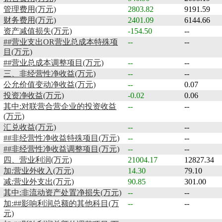
管理费用(万元)
2803.82
9191.59
财务费用(万元)
2401.09
6144.66
资产减值损失(万元)
-154.50
--
##营业支出OR营业总成本特殊项
--
--
目(万元)
##营业总成本调整项目(万元)
--
--
三、非经营性净收益(万元)
--
--
公允价值变动净收益(万元)
--
0.07
投资净收益(万元)
-0.02
0.06
其中:对联营合营企业的投资收益
--
--
(万元)
汇兑收益(万元)
--
--
##非经营性净收益特殊项目(万元)
--
--
##非经营性净收益调整项目(万元)
--
--
四、营业利润(万元)
21004.17
12827.34
加:营业外收入(万元)
14.30
79.10
减:营业外支出(万元)
90.85
301.00
其中:非流动资产处置净损失(万元)
--
--
加:##影响利润总额的其他科目(万
--
--
元)