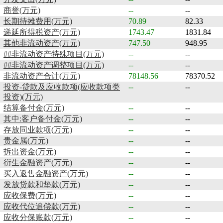
商誉(万元)
--
--
长期待摊费用(万元)
70.89
82.33
递延所得税资产(万元)
1743.47
1831.84
其他非流动资产(万元)
747.50
948.95
##非流动资产特殊项目(万元)
--
--
##非流动资产调整项目(万元)
--
--
非流动资产合计(万元)
78148.56
78370.52
投资-贷款及应收款项(应收款项类
--
--
投资)(万元)
结算备付金(万元)
--
--
其中:客户备付金(万元)
--
--
存放同业款项(万元)
--
--
贵金属(万元)
--
--
拆出资金(万元)
--
--
衍生金融资产(万元)
--
--
买入返售金融资产(万元)
--
--
发放贷款和垫款(万元)
--
--
应收保费(万元)
--
--
应收代位追偿款(万元)
--
--
应收分保账款(万元)
--
--