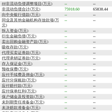
##非流动负债调整项目(万元)
--
--
非流动负债合计(万元)
75918.60
65838.44
向中央银行借款(万元)
--
--
同业及其他金融机构存放款项(万
--
--
元)
拆入资金(万元)
--
--
衍生金融负债(万元)
--
--
卖出回购金融资产款(万元)
--
--
吸收存款(万元)
--
--
代理买卖证券款(万元)
--
--
代理承销证券款(万元)
--
--
存入保证金(万元)
--
--
预收保费(万元)
--
--
应付手续费及佣金(万元)
--
--
应付分保账款(万元)
--
--
应付赔付款(万元)
--
--
应付保单红利(万元)
--
--
保户储金及投资款(万元)
--
--
未到期责任准备金(万元)
--
--
未决赔款准备金(万元)
--
--