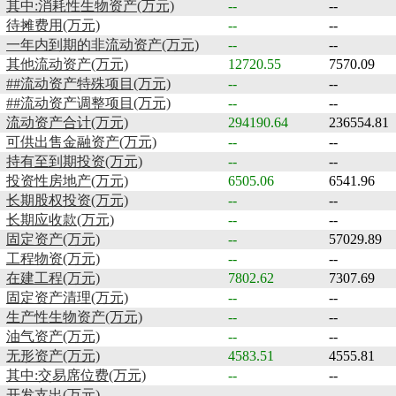
其中:消耗性生物资产(万元)
--
--
待摊费用(万元)
--
--
一年内到期的非流动资产(万元)
--
--
其他流动资产(万元)
12720.55
7570.09
##流动资产特殊项目(万元)
--
--
##流动资产调整项目(万元)
--
--
流动资产合计(万元)
294190.64
236554.81
可供出售金融资产(万元)
--
--
持有至到期投资(万元)
--
--
投资性房地产(万元)
6505.06
6541.96
长期股权投资(万元)
--
--
长期应收款(万元)
--
--
固定资产(万元)
--
57029.89
工程物资(万元)
--
--
在建工程(万元)
7802.62
7307.69
固定资产清理(万元)
--
--
生产性生物资产(万元)
--
--
油气资产(万元)
--
--
无形资产(万元)
4583.51
4555.81
其中:交易席位费(万元)
--
--
开发支出(万元)
--
--