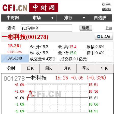
切换到
电脑版
中财网
市场
排行
自选股
▼
▼
查询:
取消
一彬科技(001278)
15.26↑
今 开:15.2
最 高:
15.4
振幅:2.6%
0.05/0.33%
昨 收:15.2
最 低:
15.0
换手:0.4%
09:51:48
成交量:0.4万手 成交额:0.1亿元
分时
日K
周K
月K
季K
年K