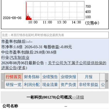
注意：本页行情存在延时,即时价格以交易所为准
市盈率/扣除后:--/--
市净率:1.6倍 2026-03-31 每股收益:-0.89元
中位市盈率/扣除后:29.8倍/30.6倍
行业:
汽车制造业
2026年08月06日最新公告：
关于公司为下属子公司提供担保的
进展公告
(更多)
行情首页
财务指标
业绩预告
业绩快报
月报
减
<
>
研报一览
利润分配
现金流量
资产负债
非经常损益
公司
一彬科技(001278)公司概况
>>详细
公司名称
--