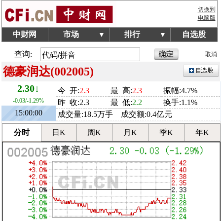
切换到
电脑版
中财网
市场
排行
自选股
▼
▼
查询:
取消
德豪润达(002005)
2.30↓
今 开:
2.3
最 高:
2.3
振幅:4.7%
-0.03/-1.29%
昨 收:2.3
最 低:
2.2
换手:1.1%
15:00:00
成交量:18.5万手 成交额:0.4亿元
分时
日K
周K
月K
季K
年K