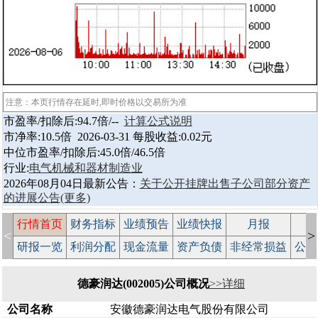
注意：本页行情存在延时,即时价格以交易所为准
市盈率/扣除后:94.7倍/--
计算公式说明
市净率:10.5倍 2026-03-31 每股收益:0.02元
中位市盈率/扣除后:45.0倍/46.5倍
行业:
电气机械和器材制造业
2026年08月04日最新公告：
关于公开挂牌出售子公司部分资产
的进展公告
(更多)
行情首页
财务指标
业绩预告
业绩快报
月报
减
<
>
研报一览
利润分配
现金流量
资产负债
非经常损益
公司
德豪润达(002005)公司概况
>>详细
公司名称
安徽德豪润达电气股份有限公司