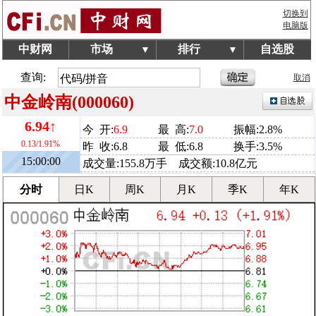
切换到
电脑版
中财网
市场
排行
自选股
▼
▼
查询:
取消
中金岭南(000060)
6.94↑
今 开:
6.9
最 高:
7.0
振幅:2.8%
0.13/1.91%
昨 收:6.8
最 低:6.8
换手:3.5%
15:00:00
成交量:155.8万手 成交额:10.8亿元
分时
日K
周K
月K
季K
年K