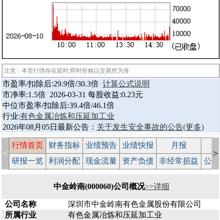
注意：本页行情存在延时,即时价格以交易所为准
市盈率/扣除后:29.9倍/30.3倍
计算公式说明
市净率:1.5倍 2026-03-31 每股收益:0.23元
中位市盈率/扣除后:39.4倍/46.1倍
行业:
有色金属冶炼和压延加工业
2026年08月05日最新公告：
关于发生安全事故的公告
(更多)
行情首页
财务指标
业绩预告
业绩快报
月报
减
<
>
研报一览
利润分配
现金流量
资产负债
非经常损益
公司
中金岭南(000060)公司概况
>>详细
公司名称
深圳市中金岭南有色金属股份有限公司
所属行业
有色金属冶炼和压延加工业