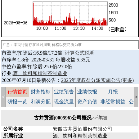
注意：本页行情存在延时,即时价格以交易所为准
市盈率/扣除后:16.9倍/17.2倍
计算公式说明
市净率:1.8倍 2026-03-31 每股收益:5.35元
中位市盈率/扣除后:25.6倍/27.0倍
行业:
酒、饮料和精制茶制造业
2026年07月10日最新公告：
2025年度权益分派实施公告
(更多)
行情首页
财务指标
业绩预告
业绩快报
月报
减
<
>
研报一览
利润分配
现金流量
资产负债
非经常损益
公司
古井贡酒(000596)公司概况
>>详细
公司名称
安徽古井贡酒股份有限公司
所属行业
酒、饮料和精制茶制造业