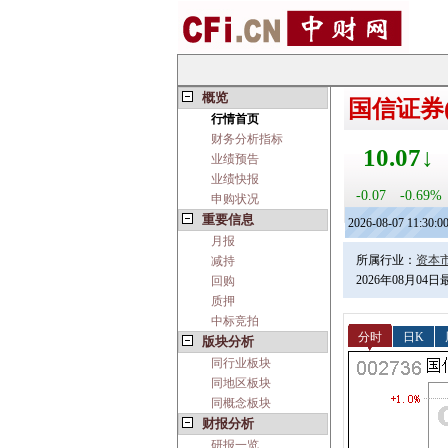
概览
国信证券(0
行情首页
财务分析指标
10.07↓
业绩预告
业绩快报
-0.07
-0.69%
申购状况
重要信息
2026-08-07 11:30:0
月报
所属行业：
资本
减持
2026年08月04
回购
质押
中标竞拍
分时
日K
版块分析
同行业板块
同地区板块
同概念板块
财报分析
研报一览