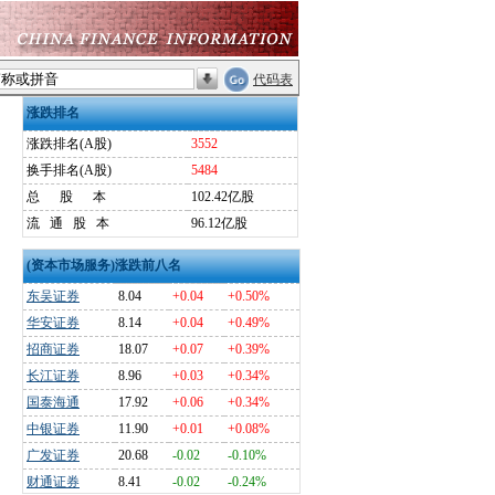
代码表
涨跌排名
涨跌排名(A股)
3552
换手排名(A股)
5484
总
股
本
102.42亿股
流
通
股
本
96.12亿股
(资本市场服务)涨跌前八名
东吴证券
8.04
+0.04
+0.50%
华安证券
8.14
+0.04
+0.49%
招商证券
18.07
+0.07
+0.39%
长江证券
8.96
+0.03
+0.34%
国泰海通
17.92
+0.06
+0.34%
中银证券
11.90
+0.01
+0.08%
广发证券
20.68
-0.02
-0.10%
财通证券
8.41
-0.02
-0.24%