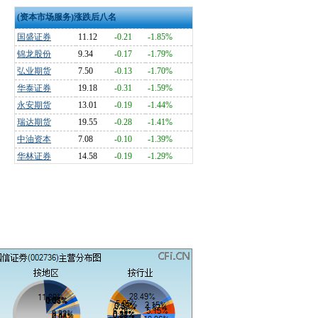
(资本市场服务)涨跌后八名
国盛证券
11.12
-0.21
-1.85%
锦龙股份
9.34
-0.17
-1.79%
弘业期货
7.50
-0.13
-1.70%
华泰证券
19.18
-0.31
-1.59%
永安期货
13.01
-0.19
-1.44%
瑞达期货
19.55
-0.28
-1.41%
中油资本
7.08
-0.10
-1.39%
华林证券
14.58
-0.19
-1.29%