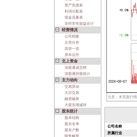
资产负债表
利润分配表
现金流量表
非经常性损益合计
经营情况
公司档案
主营分布
高管一览
资本运作
北上资金
深股通成交榜
深股通持股统计
主力动向
交易异动
大宗交易
注意：本页面行情
融资融券
大股东增减持
股东统计
股本结构
股东名单
公司名称
股东户数
所属行业
限售解禁