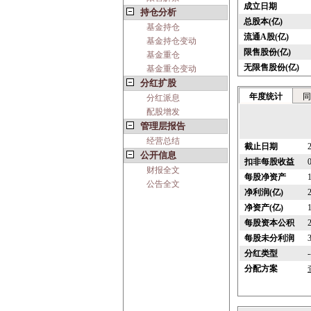
成立日期
持仓分析
总股本(亿)
基金持仓
流通A股(亿)
基金持仓变动
限售股份(亿)
基金重仓
无限售股份(亿)
基金重仓变动
分红扩股
年度统计
同
分红派息
配股增发
管理层报告
经营总结
截止日期
公开信息
扣非每股收益
财报全文
每股净资产
公告全文
净利润(亿)
净资产(亿)
每股资本公积
每股未分利润
分红类型
-
分配方案