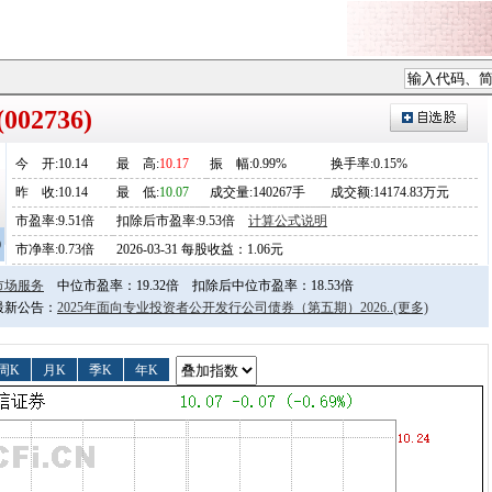
02736)
今
开
:10.14
最
高
:
10.17
振
幅
:0.99%
换手率:0.15%
昨
收
:10.14
最
低
:
10.07
成交量:140267手
成交额:14174.83万元
市盈率:9.51倍
扣除后市盈率:9.53倍
计算公式说明
0
市净率:0.73倍
2026-03-31 每股收益：1.06元
市场服务
中位市盈率：19.32倍
扣除后中位市盈率：18.53倍
日最新公告：
2025年面向专业投资者公开发行公司债券（第五期）2026..
(更多)
周K
月K
季K
年K