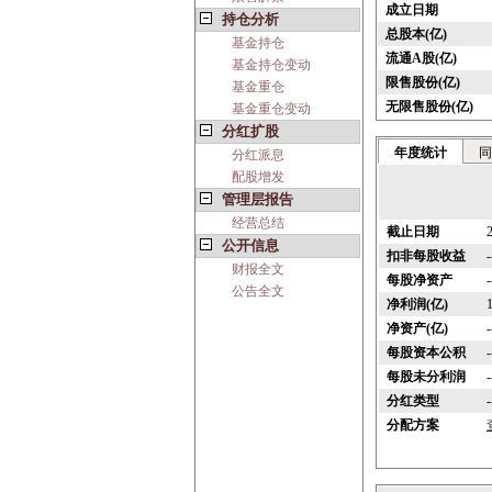
成立日期
持仓分析
总股本(亿)
基金持仓
流通A股(亿)
基金持仓变动
限售股份(亿)
基金重仓
无限售股份(亿)
基金重仓变动
分红扩股
年度统计
同
分红派息
配股增发
管理层报告
经营总结
截止日期
公开信息
扣非每股收益
-
财报全文
每股净资产
-
公告全文
净利润(亿)
净资产(亿)
-
每股资本公积
-
每股未分利润
-
分红类型
-
分配方案