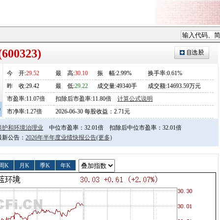
00323)
今
开
:
29.52
最
高
:
30.10
振
幅
:2.99%
换手率:0.61%
昨
收
:29.42
最
低
:
29.22
成交量:49340手
成交额:14693.59万元
市盈率:11.07倍
扣除后市盈率:11.80倍
计算公式说明
0
市净率:1.27倍
2026-06-30 每股收益：2.71元
保护和环境治理业
中位市盈率：32.01倍
扣除后中位市盈率：32.01倍
日最新公告：
2026年半年度业绩快报公告
(更多)
周K
月K
季K
年K