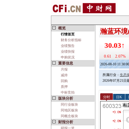
概览
瀚蓝环境(6
行情首页
财务分析指标
30.03↑
业绩预告
业绩快报
0.61
2.07%
申购状况
重要信息
2026-08-10 11:30:0
月报
所属行业：
生态
减持
2026年07月21
回购
质押
中标竞拍
分时
日K
版块分析
同行业板块
同地区板块
同概念板块
财报分析
研报一览