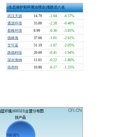
(生态保护和环境治理业)涨跌后八名
武汉天源
14.79
-1.04
-6.57%
通源环境
33.00
-2.28
-6.46%
盈峰环境
8.99
-0.36
-3.85%
德林海
37.66
-1.01
-2.61%
艾可蓝
51.19
-1.07
-2.05%
路德科技
20.69
-0.41
-1.94%
深水海纳
11.61
-0.22
-1.86%
倍杰特
10.80
-0.17
-1.55%