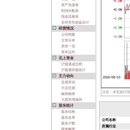
资产负债表
利润分配表
现金流量表
非经常性损益合计
经营情况
公司档案
主营分布
高管一览
资本运作
北上资金
沪股通成交榜
沪股通持股统计
主力动向
交易异动
大宗交易
注意：本页面行情
融资融券
大股东增减持
股东统计
股本结构
股东名单
公司名称
股东户数
所属行业
限售解禁