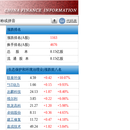
代码表
涨跌排名
涨跌排名(A股)
1163
换手排名(A股)
4676
总
股
本
8.15亿股
流
通
股
本
8.15亿股
(生态保护和环境治理业)涨跌前八名
联泰环保
4.59
+0.42
+10.07%
*ST动力
1.66
+0.15
+9.93%
丛麟科技
24.13
+1.87
+8.40%
维尔利
3.85
+0.22
+6.06%
凯龙高科
21.27
+1.20
+5.98%
卓锦股份
8.11
+0.36
+4.65%
建工修复
11.72
+0.47
+4.18%
嘉戎技术
49.24
+1.82
+3.84%