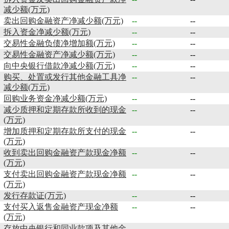
减少额(万元)
卖出回购金融资产净减少额(万元)
--
--
拆入资金净减少额(万元)
--
--
交易性金融负债净增加额(万元)
--
--
交易性金融资产净减少额(万元)
--
--
向中央银行借款净减少额(万元)
--
--
购买、处置或发行其他金融工具净
--
--
减少额(万元)
回购业务资金净减少额(万元)
--
--
减少质押和定期存款所收到的现金
--
--
(万元)
增加质押和定期存款所支付的现金
--
--
(万元)
收到卖出回购金融资产款现金净额
--
--
(万元)
支付卖出回购金融资产款现金净额
--
--
(万元)
发行存款证(万元)
--
--
支付买入返售金融资产现金净额
--
--
(万元)
存放中央银行和同业款项及其他金
--
--