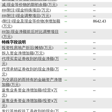
减:现金等价物的期初余额(万元)
--
--
##(附注)现金特殊项目(万元)
--
--
##(附注)现金调整项目(万元)
--
--
(附注)现金及现金等价物净增加额
--
8642.43
(万元)
##加:现金净额前后对比调整项目
--
--
(万元)
特殊字段说明
--
--
投资性房地产折旧/摊销(万元)
--
--
拆入资金净增加额(万元)
--
--
代理买卖证券收到的现金净额(万
--
--
元)
代理承销证券收到的现金净额(万
--
--
元)
为交易目的而持有的金融资产净增
--
--
加额(万元)
返售业务资金净增加额(经营)(万
--
--
元)
返售业务资金净增加额(投资)(万
--
--
元)
发行其他权益工具收到的现金(万
--
--