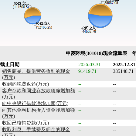
申菱环境(301018)现金流量表 
截止日期
2026-03-31
2025-12-31
销售商品、提供劳务收到的现金
91419.71
385148.71
(万元)
收到的税费返还(万元)
--
--
客户存款和同业存放款项净增加额
--
--
(万元)
向中央银行借款净增加额(万元)
--
--
向其他金融机构拆入资金净增加额
--
--
(万元)
收回已核销贷款(万元)
--
--
收取利息、手续费及佣金的现金
--
--
(万元)