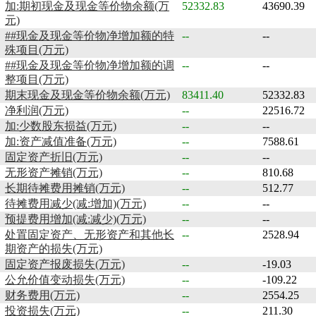
加:期初现金及现金等价物余额(万
52332.83
43690.39
元)
##现金及现金等价物净增加额的特
--
--
殊项目(万元)
##现金及现金等价物净增加额的调
--
--
整项目(万元)
期末现金及现金等价物余额(万元)
83411.40
52332.83
净利润(万元)
--
22516.72
加:少数股东损益(万元)
--
--
加:资产减值准备(万元)
--
7588.61
固定资产折旧(万元)
--
--
无形资产摊销(万元)
--
810.68
长期待摊费用摊销(万元)
--
512.77
待摊费用减少(减:增加)(万元)
--
--
预提费用增加(减:减少)(万元)
--
--
处置固定资产、无形资产和其他长
--
2528.94
期资产的损失(万元)
固定资产报废损失(万元)
--
-19.03
公允价值变动损失(万元)
--
-109.22
财务费用(万元)
--
2554.25
投资损失(万元)
--
211.30