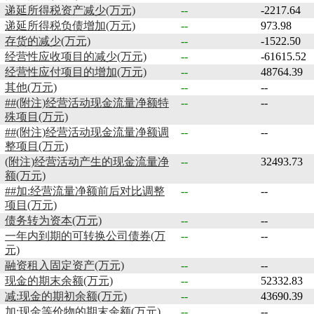
递延所得税资产减少(万元)
--
-2217.64
递延所得税负债增加(万元)
--
973.98
存货的减少(万元)
--
-1522.50
经营性应收项目的减少(万元)
--
-61615.52
经营性应付项目的增加(万元)
--
48764.39
其他(万元)
--
--
##(附注)经营活动现金流量净额特
--
--
殊项目(万元)
##(附注)经营活动现金流量净额调
--
--
整项目(万元)
(附注)经营活动产生的现金流量净
--
32493.73
额(万元)
##加:经营流量净额前后对比调整
--
--
项目(万元)
债务转为资本(万元)
--
--
一年内到期的可转换公司债券(万
--
--
元)
融资租入固定资产(万元)
--
--
现金的期末余额(万元)
--
52332.83
减:现金的期初余额(万元)
--
43690.39
加:现金等价物的期末余额(万元)
--
--