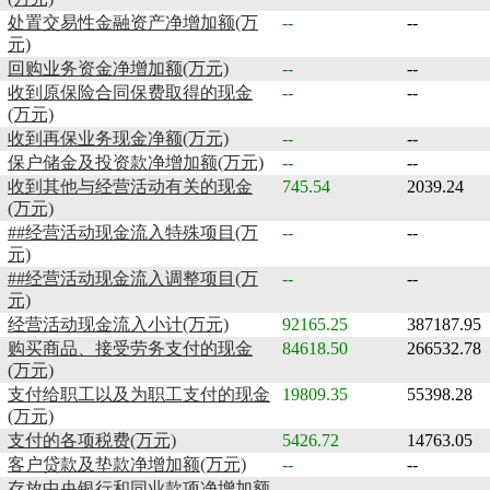
处置交易性金融资产净增加额(万
--
--
元)
回购业务资金净增加额(万元)
--
--
收到原保险合同保费取得的现金
--
--
(万元)
收到再保业务现金净额(万元)
--
--
保户储金及投资款净增加额(万元)
--
--
收到其他与经营活动有关的现金
745.54
2039.24
(万元)
##经营活动现金流入特殊项目(万
--
--
元)
##经营活动现金流入调整项目(万
--
--
元)
经营活动现金流入小计(万元)
92165.25
387187.95
购买商品、接受劳务支付的现金
84618.50
266532.78
(万元)
支付给职工以及为职工支付的现金
19809.35
55398.28
(万元)
支付的各项税费(万元)
5426.72
14763.05
客户贷款及垫款净增加额(万元)
--
--
存放中央银行和同业款项净增加额
--
--