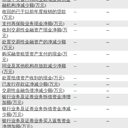
融机构净减少额(万元)
收回的已于以前年度核销的贷款
--
--
(万元)
支付再保险业务现金净额(万元)
--
--
收到交易性金融资产现金净额(万
--
--
元)
处置交易性金融资产的净减少额
--
--
(万元)
购买融资租赁资产支付的现金(万
--
--
元)
同业及其他机构存放款减少净额
--
--
(万元)
处置抵债资产收到的现金(万元)
--
--
已发行存款证净减少额(万元)
--
--
交易性金融负债净减少额(万元)
--
--
银行业务及证券业务拆借资金净增
--
--
加额(万元)
银行业务及证券业务拆借资金净减
--
--
少额(万元)
银行业务及证券业务买入返售资金
--
--
净增加额(万元)