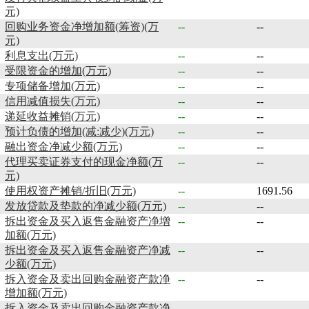
元)
回购业务资金净增加额(筹资)(万
--
--
元)
利息支出(万元)
--
--
受限资金的增加(万元)
--
--
专项储备增加(万元)
--
--
信用减值损失(万元)
--
--
递延收益摊销(万元)
--
--
预计负债的增加(减:减少)(万元)
--
--
融出资金净减少额(万元)
--
--
代理买卖证券支付的现金净额(万
--
--
元)
使用权资产摊销/折旧(万元)
--
1691.56
发放贷款及垫款的净减少额(万元)
--
--
拆出资金及买入返售金融资产净增
--
--
加额(万元)
拆出资金及买入返售金融资产净减
--
--
少额(万元)
拆入资金及卖出回购金融资产款净
--
--
增加额(万元)
拆入资金及卖出回购金融资产款净
--
--