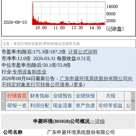
注意：本页行情存在延时,即时价格以交易所为准
市盈率/扣除后:175.3倍/187.2倍
计算公式说明
市净率:12.0倍 2026-03-31 每股收益:0.51元
中位市盈率/扣除后:50.1倍/55.8倍
行业:
专用设备制造业
2026年08月04日最新公告：
广东申菱环境系统股份有限公司向
不特定对象发行可转换公司债券..
(更多)
行情首页
财务指标
业绩预告
业绩快报
月报
减
<
>
研报一览
利润分配
现金流量
资产负债
非经常损益
公司
申菱环境(301018)公司概况
>>详细
公司名称
广东申菱环境系统股份有限公司