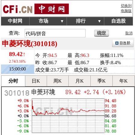
切换到
电脑版
中财网
市场
排行
自选股
▼
▼
查询:
取消
申菱环境(301018)
89.42↑
今 开:
94.5
最 高:
96.3
振幅:11.1%
2.74/3.16%
昨 收:86.7
最 低:86.7
换手:8.4%
15:00:00
成交量:23.7万手 成交额:21.1亿元
分时
日K
周K
月K
季K
年K