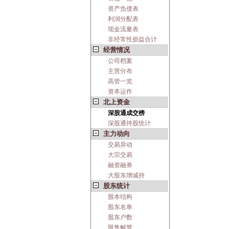
资产负债表
利润分配表
现金流量表
非经常性损益合计
经营情况
公司档案
主营分布
高管一览
资本运作
北上资金
深股通成交榜
深股通持股统计
主力动向
交易异动
大宗交易
融资融券
大股东增减持
股东统计
股本结构
股东名单
股东户数
限售解禁