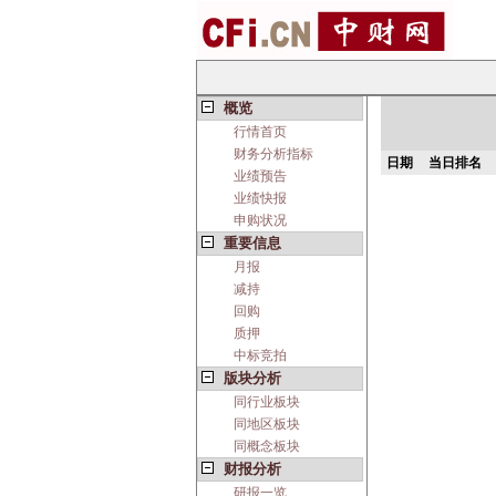
概览
行情首页
财务分析指标
日期
当日排名
业绩预告
业绩快报
申购状况
重要信息
月报
减持
回购
质押
中标竞拍
版块分析
同行业板块
同地区板块
同概念板块
财报分析
研报一览