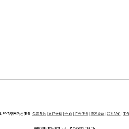
财经信息网为您服务:
免责条款
|
欢迎来稿
|
合 作
|
广告服务
|
隐私条款
|
联系我们
|
工
中财网版权所有(C) HTTP://WWW.CFi.CN