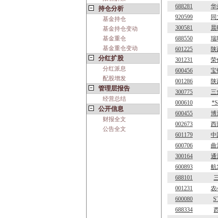
688281
华
持仓分析
920599
同
基金持仓
300581
晨
基金持仓变动
基金重仓
688550
瑞
基金重仓变动
601225
陕
分红扩股
301231
荣
分红派息
600456
宝
配股增发
001286
陕
管理层报告
300775
三
经营总结
000610
*
公开信息
600455
博
财报全文
002673
西
公告全文
601179
中
600706
曲
300164
通
600893
航
688101
001231
农
600080
S
688334