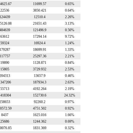
4625.67
11699.57
0.65%
22536
3850.421
0.64%
124439
12510.4
2.26%
5126.08
21651.43
3.13%
484639
121496.9
0.50%
63612
17294.14
9.72%
59324
16924.4
1.24%
179287
18699.91
1.33%
117757
25297.36
2.21%
19890
1128.871
0.84%
15805
3729.932
2.53%
204313
13657.9
0.46%
1347206
187934.3
2.63%
55713
4192.264
2.19%
1418304
152730.6
24.32%
258653
92260.2
0.97%
0572.59
4751.502
0.92%
8437
1625.016
1.66%
25686
1244.362
0.69%
0076.85
1831.369
0.32%