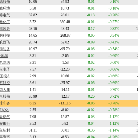
德股份
10.06
34.93
-0.01
-0.10%
能环境
5.50
18.73
-0.01
-0.18%
熔电气
87.82
28.01
-0.18
-0.20%
元化工
3.72
360.48
-0.01
-0.27%
部超导
53.16
48.43
-0.17
-0.32%
1
润科技
14.65
-268.87
-0.05
-0.34%
航西飞
20.74
52.02
-0.09
-0.43%
和防务
10.97
-95.79
-0.06
-0.54%
天地源
3.31
-2.05
-0.02
-0.60%
电网络
3.31
-1.53
-0.02
-0.60%
火电子
7.57
-22.23
-0.05
-0.66%
国投A
2.99
10.66
-0.02
-0.66%
石航空
8.61
-25.97
-0.06
-0.69%
销大集
1.41
-14.11
-0.01
-0.70%
惠股份
35.99
-12.17
-0.26
-0.72%
球印务
6.55
-131.15
-0.05
-0.76%
T兴化
2.55
-8.02
-0.02
-0.78%
天然气
7.08
15.87
-0.08
-1.12%
安银行
3.53
5.82
-0.04
-1.12%
立新材
31.11
30.01
-0.36
-1.14%
1
再资环
3.13
-8.53
-0.04
-1.26%