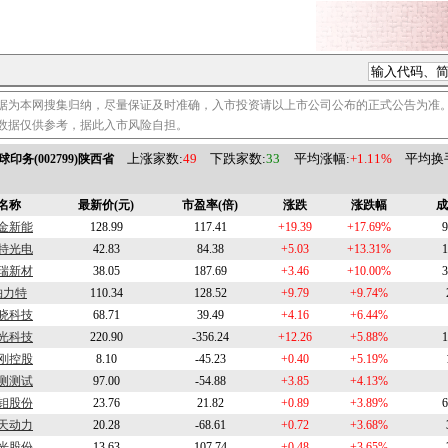
据为本网搜集归纳，尽量保证及时准确，入市投资请以上市公司公布的正式公告为准
数据仅供参考，据此入市风险自担。
上涨家数:
49
下跌家数:
33
平均涨幅:
+1.11%
平均换手
球印务(002799)陕西省
名称
最新价(元)
市盈率(倍)
涨跌
涨跌幅
成
金新能
128.99
117.41
+19.39
+17.69%
9
特光电
42.83
84.38
+5.03
+13.31%
1
瑞新材
38.05
187.69
+3.46
+10.00%
3
铂力特
110.34
128.52
+9.79
+9.74%
晓科技
68.71
39.49
+4.16
+6.44%
光科技
220.90
-356.24
+12.26
+5.88%
1
刚控股
8.10
-45.23
+0.40
+5.19%
测测试
97.00
-54.88
+3.85
+4.13%
钼股份
23.76
21.82
+0.89
+3.89%
6
天动力
20.28
-68.61
+0.72
+3.68%
光股份
13.63
107.74
+0.48
+3.65%