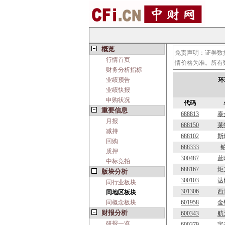
概览
免责声明：证券数
行情首页
情价格为准。所有
财务分析指标
业绩预告
环
业绩快报
申购状况
代码
重要信息
688813
泰
月报
688150
莱
减持
688102
斯
回购
688333
质押
300487
蓝
中标竞拍
688167
炬
版块分析
300103
达
同行业板块
301306
西
同地区板块
同概念板块
601958
金
财报分析
600343
航
研报一览
600379
宝