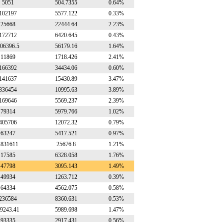
5051
504.7355
0.64%
102197
5577.122
0.33%
25668
22444.64
2.23%
172712
6420.645
0.43%
06396.5
56179.16
1.64%
11869
1718.426
2.41%
166392
34434.06
0.60%
141637
15430.89
3.47%
336454
10995.63
3.89%
169646
5569.237
2.39%
79314
5979.766
1.02%
405706
12072.32
0.79%
63247
5417.521
0.97%
1831611
25676.8
1.21%
17585
6328.058
1.76%
47798
3095.143
1.49%
49934
1263.712
0.39%
64334
4562.075
0.58%
236584
8360.631
0.53%
9243.41
5989.698
1.47%
93335
2917.431
0.56%