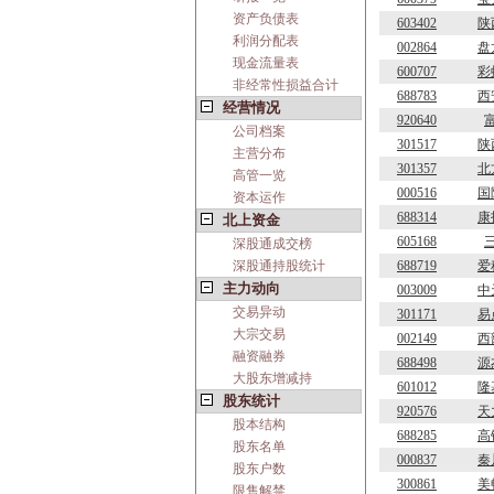
资产负债表
603402
陕
利润分配表
002864
盘
现金流量表
600707
彩
非经常性损益合计
688783
西
经营情况
920640
公司档案
301517
陕
主营分布
301357
北
高管一览
000516
国
资本运作
688314
康
北上资金
605168
深股通成交榜
深股通持股统计
688719
爱
主力动向
003009
中
交易异动
301171
易
大宗交易
002149
西
融资融券
688498
源
大股东增减持
601012
隆
股东统计
920576
天
股本结构
688285
高
股东名单
000837
秦
股东户数
300861
美
限售解禁