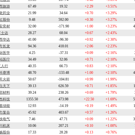
西旅游
67.49
19.32
+2.29
+3.51%
龙药业
21.99
34.64
+0.70
+3.29%
虹股份
9.48
592.00
+0.30
+3.27%
安奕材
32.00
-171.90
+1.00
+3.23%
4
富士达
28.27
68.04
+0.67
+2.43%
西华达
41.00
-96.30
+0.92
+2.30%
方长龙
94.36
418.01
+2.06
+2.23%
际医学
4.25
-37.31
+0.09
+2.16%
拓医疗
34.49
32.06
+0.71
+2.10%
1
三人行
40.35
66.73
+0.83
+2.10%
科赛博
48.70
-133.48
+1.00
+2.10%
4
天火箭
50.67
-104.81
+0.99
+1.99%
点天下
39.13
626.59
+0.71
+1.85%
部材料
39.24
238.26
+0.69
+1.79%
杰科技
1355.50
473.98
+22.50
+1.69%
5
基绿能
12.93
-14.19
+0.19
+1.49%
力复合
45.92
403.67
+0.57
+1.26%
铁电气
7.46
47.71
+0.09
+1.22%
3
川机床
10.06
207.21
+0.10
+1.00%
畅股份
17.33
28.28
+0.13
+0.76%