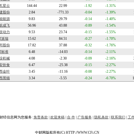
瓦星云
144.44
22.99
-1.92
-1.31%
建股份
2.84
-771.33
-0.04
-1.39%
能能源
9.83
29.79
-0.14
-1.40%
航成飞
56.96
43.88
-0.89
-1.54%
鼓动力
9.53
23.74
-0.15
-1.55%
T派瑞
15.62
84.51
-0.27
-1.70%
邦股份
17.82
37.88
-0.32
-1.76%
T标准
6.48
-14.03
-0.14
-2.11%
设机械
4.08
-2.30
-0.09
-2.16%
安饮食
6.47
-25.38
-0.15
-2.27%
西金叶
3.45
-11.16
-0.08
-2.27%
西黑猫
3.34
-5.55
-0.24
-6.70%
财经信息网为您服务:
免责条款
|
欢迎来稿
|
合 作
|
广告服务
|
隐私条款
|
联系我们
|
工
中财网版权所有(C) HTTP://WWW.CFi.CN