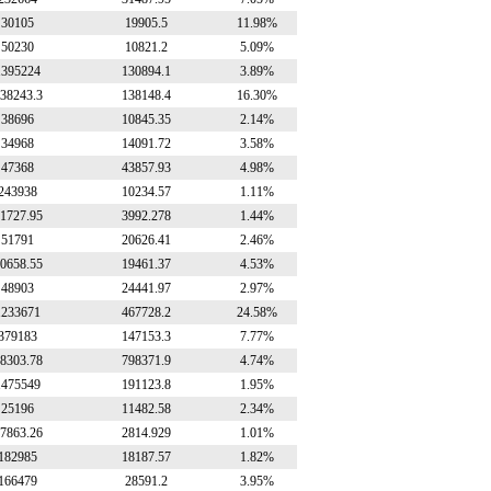
30105
19905.5
11.98%
50230
10821.2
5.09%
1395224
130894.1
3.89%
38243.3
138148.4
16.30%
38696
10845.35
2.14%
34968
14091.72
3.58%
47368
43857.93
4.98%
243938
10234.57
1.11%
1727.95
3992.278
1.44%
51791
20626.41
2.46%
0658.55
19461.37
4.53%
48903
24441.97
2.97%
1233671
467728.2
24.58%
379183
147153.3
7.77%
8303.78
798371.9
4.74%
1475549
191123.8
1.95%
25196
11482.58
2.34%
7863.26
2814.929
1.01%
182985
18187.57
1.82%
166479
28591.2
3.95%