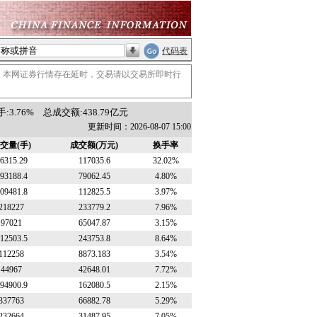
代码表
。本网证券行情存在延时，交易请以交易所即时行
:3.76%
总成交额:438.79亿元
更新时间：2026-08-07 15:00
交量(手)
成交额(万元)
换手率
6315.29
117035.6
32.02%
93188.4
79062.45
4.80%
09481.8
112825.5
3.97%
218227
233779.2
7.96%
97021
65047.87
3.15%
12503.5
243753.8
8.64%
112258
8873.183
3.54%
44967
42648.01
7.72%
94900.9
162080.5
2.15%
337763
66882.78
5.29%
232664
31487.95
7.05%