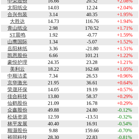
中荣股份
16.66
20.52
+2.08%
太阳纸业
14.03
12.24
+2.04%
合兴包装
3.14
40.35
+1.95%
大胜达
14.73
116.76
+1.94%
青山纸业
2.98
170.52
+1.71%
ST晨鸣
1.92
-0.77
+1.59%
山鹰国际
1.34
-5.07
+1.52%
岳阳林纸
3.36
-21.80
+1.51%
凯恩股份
6.66
101.21
+1.22%
豪悦护理
24.35
23.28
+1.21%
美利云
18.22
162.68
+1.05%
中顺洁柔
7.34
26.53
+0.96%
京华激光
21.95
36.61
+0.64%
荣晟环保
14.05
19.19
+0.57%
佳合科技
13.80
58.37
+0.29%
仙鹤股份
21.09
16.78
+0.29%
众鑫股份
49.88
24.80
-0.12%
松炀资源
12.59
-13.51
-0.32%
林平发展
40.40
16.91
-0.54%
顺灏股份
9.88
159.66
-0.70%
裕同科技
28.30
22.83
-0.81%