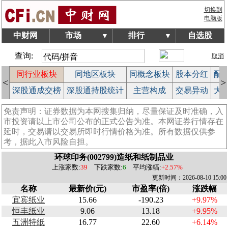
切换到
电脑版
中财网
市场
排行
自选股
▼
▼
查询:
取消
拍
同行业板块
同地区板块
同概念板块
股本分红
配
<
>
作
深股通成交榜
深股通持股统计
主营构成
交易异动
大
免责声明：证券数据为本网搜集归纳，尽量保证及时准确，入
市投资请以上市公司公布的正式公告为准。本网证券行情存在
延时，交易请以交易所即时行情价格为准。所有数据仅供参
考，据此入市风险自担。
环球印务(002799)造纸和纸制品业
上涨家数:
39
下跌家数:
6
平均涨幅:
+2.57%
更新时间：2026-08-10 15:00
名称
最新价(元)
市盈率(倍)
涨跌幅
宜宾纸业
15.66
-190.23
+9.97%
恒丰纸业
9.06
13.18
+9.95%
五洲特纸
16.77
22.60
+6.14%