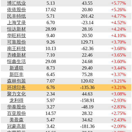
博汇纸业
5.13
43.55
+5.77%
依依股份
17.62
20.80
+5.26%
民丰特纸
5.71
201.42
+4.77%
上海艾录
6.70
-23.14
+4.52%
恒达新材
28.99
28.16
+4.24%
华旺科技
9.40
20.50
+4.10%
可靠股份
9.26
129.71
+3.70%
南王科技
10.13
-62.36
+3.68%
齐峰新材
7.10
22.46
+3.65%
恒鑫生活
29.08
24.68
+3.60%
新通联
8.73
29.40
+3.44%
新巨丰
6.45
75.28
+3.37%
森林包装
7.07
120.02
+3.21%
环球印务
6.76
-135.36
+3.21%
聚力文化
2.34
44.63
+3.08%
龙利得
5.97
-158.91
+2.93%
华泰股份
3.27
-48.19
+2.83%
百亚股份
14.57
28.32
+2.75%
美盈森
5.47
34.62
+2.43%
冠豪高新
3.42
-181.36
+2.09%