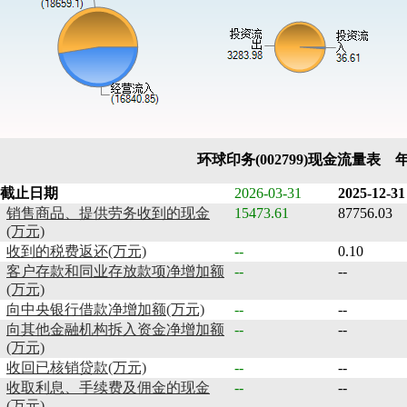
环球印务(002799)现金流量表 
截止日期
2026-03-31
2025-12-31
销售商品、提供劳务收到的现金
15473.61
87756.03
(万元)
收到的税费返还(万元)
--
0.10
客户存款和同业存放款项净增加额
--
--
(万元)
向中央银行借款净增加额(万元)
--
--
向其他金融机构拆入资金净增加额
--
--
(万元)
收回已核销贷款(万元)
--
--
收取利息、手续费及佣金的现金
--
--
(万元)