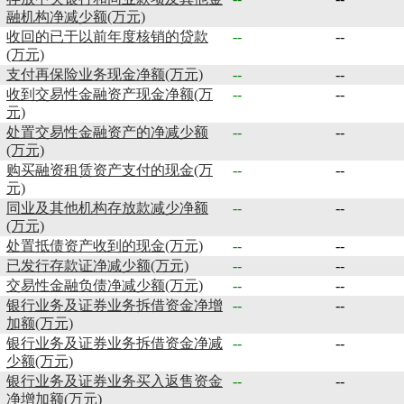
融机构净减少额(万元)
收回的已于以前年度核销的贷款
--
--
(万元)
支付再保险业务现金净额(万元)
--
--
收到交易性金融资产现金净额(万
--
--
元)
处置交易性金融资产的净减少额
--
--
(万元)
购买融资租赁资产支付的现金(万
--
--
元)
同业及其他机构存放款减少净额
--
--
(万元)
处置抵债资产收到的现金(万元)
--
--
已发行存款证净减少额(万元)
--
--
交易性金融负债净减少额(万元)
--
--
银行业务及证券业务拆借资金净增
--
--
加额(万元)
银行业务及证券业务拆借资金净减
--
--
少额(万元)
银行业务及证券业务买入返售资金
--
--
净增加额(万元)