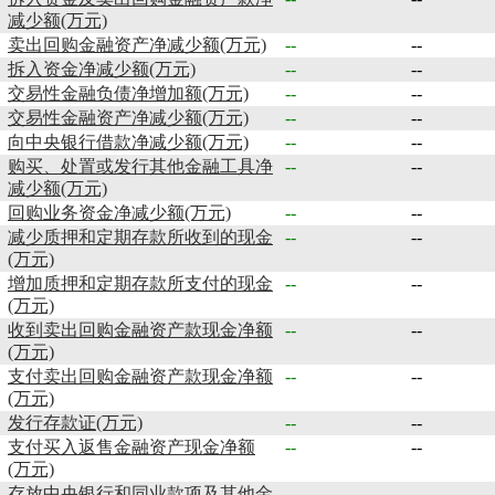
减少额(万元)
卖出回购金融资产净减少额(万元)
--
--
拆入资金净减少额(万元)
--
--
交易性金融负债净增加额(万元)
--
--
交易性金融资产净减少额(万元)
--
--
向中央银行借款净减少额(万元)
--
--
购买、处置或发行其他金融工具净
--
--
减少额(万元)
回购业务资金净减少额(万元)
--
--
减少质押和定期存款所收到的现金
--
--
(万元)
增加质押和定期存款所支付的现金
--
--
(万元)
收到卖出回购金融资产款现金净额
--
--
(万元)
支付卖出回购金融资产款现金净额
--
--
(万元)
发行存款证(万元)
--
--
支付买入返售金融资产现金净额
--
--
(万元)
存放中央银行和同业款项及其他金
--
--