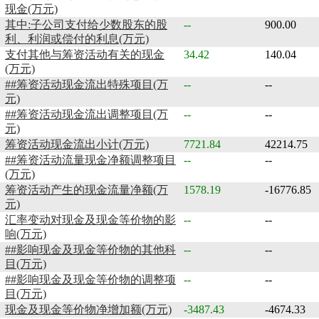
现金(万元)
其中:子公司支付给少数股东的股
--
900.00
利、利润或偿付的利息(万元)
支付其他与筹资活动有关的现金
34.42
140.04
(万元)
##筹资活动现金流出特殊项目(万
--
--
元)
##筹资活动现金流出调整项目(万
--
--
元)
筹资活动现金流出小计(万元)
7721.84
42214.75
##筹资活动流量现金净额调整项目
--
--
(万元)
筹资活动产生的现金流量净额(万
1578.19
-16776.85
元)
汇率变动对现金及现金等价物的影
--
--
响(万元)
##影响现金及现金等价物的其他科
--
--
目(万元)
##影响现金及现金等价物的调整项
--
--
目(万元)
现金及现金等价物净增加额(万元)
-3487.43
-4674.33