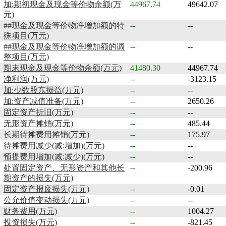
加:期初现金及现金等价物余额(万
44967.74
49642.07
元)
##现金及现金等价物净增加额的特
--
--
殊项目(万元)
##现金及现金等价物净增加额的调
--
--
整项目(万元)
期末现金及现金等价物余额(万元)
41480.30
44967.74
净利润(万元)
--
-3123.15
加:少数股东损益(万元)
--
--
加:资产减值准备(万元)
--
2650.26
固定资产折旧(万元)
--
--
无形资产摊销(万元)
--
485.44
长期待摊费用摊销(万元)
--
175.97
待摊费用减少(减:增加)(万元)
--
--
预提费用增加(减:减少)(万元)
--
--
处置固定资产、无形资产和其他长
--
-200.96
期资产的损失(万元)
固定资产报废损失(万元)
--
-0.01
公允价值变动损失(万元)
--
--
财务费用(万元)
--
1004.27
投资损失(万元)
--
-821.45