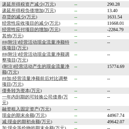
递延所得税资产减少(万元)
--
290.28
递延所得税负债增加(万元)
--
13.40
存货的减少(万元)
--
1631.54
经营性应收项目的减少(万元)
--
11668.01
经营性应付项目的增加(万元)
--
-2284.79
其他(万元)
--
--
##(附注)经营活动现金流量净额特
--
--
殊项目(万元)
##(附注)经营活动现金流量净额调
--
--
整项目(万元)
(附注)经营活动产生的现金流量净
--
15774.69
额(万元)
##加:经营流量净额前后对比调整
--
--
项目(万元)
债务转为资本(万元)
--
--
一年内到期的可转换公司债券(万
--
--
元)
融资租入固定资产(万元)
--
--
现金的期末余额(万元)
--
44967.74
减:现金的期初余额(万元)
--
49642.07
加:现金等价物的期末余额(万元)
--
--