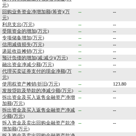
元)
回购业务资金净增加额(筹资)(万
--
--
元)
利息支出(万元)
--
--
受限资金的增加(万元)
--
--
专项储备增加(万元)
--
--
信用减值损失(万元)
--
--
递延收益摊销(万元)
--
--
预计负债的增加(减:减少)(万元)
--
--
融出资金净减少额(万元)
--
--
代理买卖证券支付的现金净额(万
--
--
元)
使用权资产摊销/折旧(万元)
--
123.80
发放贷款及垫款的净减少额(万元)
--
--
拆出资金及买入返售金融资产净增
--
--
加额(万元)
拆出资金及买入返售金融资产净减
--
--
少额(万元)
拆入资金及卖出回购金融资产款净
--
--
增加额(万元)
拆入资金及卖出回购金融资产款净
--
--