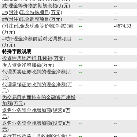
减:现金等价物的期初余额(万元)
--
--
##(附注)现金特殊项目(万元)
--
--
##(附注)现金调整项目(万元)
--
--
(附注)现金及现金等价物净增加额
--
-4674.33
(万元)
##加:现金净额前后对比调整项目
--
--
(万元)
特殊字段说明
--
--
投资性房地产折旧/摊销(万元)
--
--
拆入资金净增加额(万元)
--
--
代理买卖证券收到的现金净额(万
--
--
元)
代理承销证券收到的现金净额(万
--
--
元)
为交易目的而持有的金融资产净增
--
--
加额(万元)
返售业务资金净增加额(经营)(万
--
--
元)
返售业务资金净增加额(投资)(万
--
--
元)
发行其他权益工具收到的现金(万
--
--