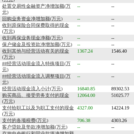
处置交易性金融资产净增加额(万
--
--
元)
回购业务资金净增加额(万元)
--
--
收到原保险合同保费取得的现金
--
--
(万元)
收到再保业务现金净额(万元)
--
--
保户储金及投资款净增加额(万元)
--
--
收到其他与经营活动有关的现金
1367.24
1546.40
(万元)
##经营活动现金流入特殊项目(万
--
--
元)
##经营活动现金流入调整项目(万
--
--
元)
经营活动现金流入小计(万元)
16840.85
89302.53
购买商品、接受劳务支付的现金
12064.00
51025.77
(万元)
支付给职工以及为职工支付的现金
4327.00
14224.19
(万元)
支付的各项税费(万元)
706.38
4303.26
客户贷款及垫款净增加额(万元)
--
--
存放中央银行和同业款项净增加额
--
--