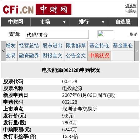
切换到
电脑版
中财网
市场
排行
自选股
▼
▼
查询:
取消
配股增发
经营总结
股东进出
限售解禁
基金持仓
基金重仓
<
>
大宗交易
融资融券
财报全文
公告全文
申购状况
电投能源(002128)申购状况
股票代码
002128
股票名称
电投能源
新股申购日
2007年04月06日周五(完)
申购代码
002128
上市地点
深圳证券交易所
发行价(元)
9.8元
发行量(股)
7800万
申购限额(元)
6240万
发行市盈率(倍)
16.33倍