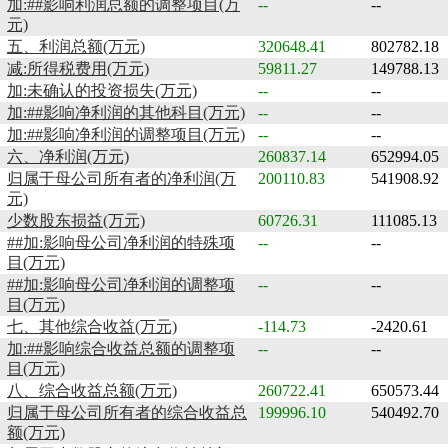
加:##影响利润总额的调整项目(万
--
--
元)
五、利润总额(万元)
320648.41
802782.18
减:所得税费用(万元)
59811.27
149788.13
加:未确认的投资损失(万元)
--
--
加:##影响净利润的其他科目(万元)
--
--
加:##影响净利润的调整项目(万元)
--
--
六、净利润(万元)
260837.14
652994.05
归属于母公司所有者的净利润(万
200110.83
541908.92
元)
少数股东损益(万元)
60726.31
111085.13
##加:影响母公司净利润的特殊项
--
--
目(万元)
##加:影响母公司净利润的调整项
--
--
目(万元)
七、其他综合收益(万元)
-114.73
-2420.61
加:##影响综合收益总额的调整项
--
--
目(万元)
八、综合收益总额(万元)
260722.41
650573.44
归属于母公司所有者的综合收益总
199996.10
540492.70
额(万元)