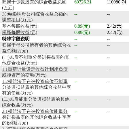
归属于少数股东的综合收益总额
60726.31
110080.74
(万元)
加:##影响母公司综合收益总额的
--
--
调整项目(万元)
基本每股收益(元)
0.89(元)
2.42(元)
稀释每股收益(元)
0.89(元)
2.42(元)
特殊字段说明
--
--
归属于母公司所有者的其他综合收
--
--
益总额(万元)
(一)以后不能重分类进损益表的其
--
--
他综合收益(万元)
1.1重新计量设定收益计划净负债
--
--
或净资产的变动(万元)
1.2权益法下在被投资单位不能重
--
--
分类进损益表的其他综合收益中享
有的份额(万元)
(二)以后能重分类进损益表的其他
--
--
综合收益(万元)
2.1权益法下在被投资单位能重分
--
--
类进损益表的其他综合收益中享有
的份额(万元)