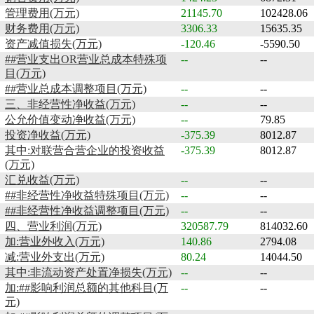
管理费用(万元)
21145.70
102428.06
财务费用(万元)
3306.33
15635.35
资产减值损失(万元)
-120.46
-5590.50
##营业支出OR营业总成本特殊项
--
--
目(万元)
##营业总成本调整项目(万元)
--
--
三、非经营性净收益(万元)
--
--
公允价值变动净收益(万元)
--
79.85
投资净收益(万元)
-375.39
8012.87
其中:对联营合营企业的投资收益
-375.39
8012.87
(万元)
汇兑收益(万元)
--
--
##非经营性净收益特殊项目(万元)
--
--
##非经营性净收益调整项目(万元)
--
--
四、营业利润(万元)
320587.79
814032.60
加:营业外收入(万元)
140.86
2794.08
减:营业外支出(万元)
80.24
14044.50
其中:非流动资产处置净损失(万元)
--
--
加:##影响利润总额的其他科目(万
--
--
元)