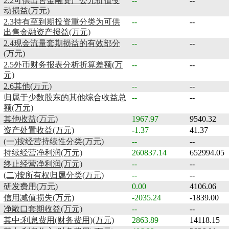
2.2可供出售金融资产公允价值变
--
--
动损益(万元)
2.3持有至到期投资重分类为可供
--
--
出售金融资产损益(万元)
2.4现金流量套期损益的有效部分
--
--
(万元)
2.5外币财务报表分析折算差额(万
--
--
元)
2.6其他(万元)
--
--
归属于少数股东的其他综合收益总
--
--
额(万元)
其他收益(万元)
1967.97
9540.32
资产处置收益(万元)
-1.37
41.37
(一)按经营持续性分类(万元)
--
--
持续经营净利润(万元)
260837.14
652994.05
终止经营净利润(万元)
--
--
(二)按所有权归属分类(万元)
--
--
研发费用(万元)
0.00
4106.06
信用减值损失(万元)
-2035.24
-1839.00
净敞口套期收益(万元)
--
--
其中:利息费用(财务费用)(万元)
2863.89
14118.15