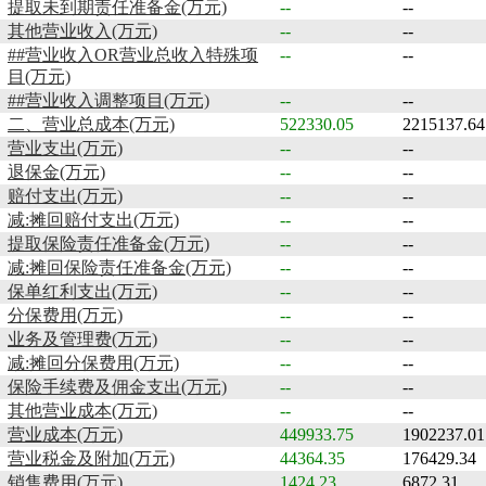
提取未到期责任准备金(万元)
--
--
其他营业收入(万元)
--
--
##营业收入OR营业总收入特殊项
--
--
目(万元)
##营业收入调整项目(万元)
--
--
二、营业总成本(万元)
522330.05
2215137.64
营业支出(万元)
--
--
退保金(万元)
--
--
赔付支出(万元)
--
--
减:摊回赔付支出(万元)
--
--
提取保险责任准备金(万元)
--
--
减:摊回保险责任准备金(万元)
--
--
保单红利支出(万元)
--
--
分保费用(万元)
--
--
业务及管理费(万元)
--
--
减:摊回分保费用(万元)
--
--
保险手续费及佣金支出(万元)
--
--
其他营业成本(万元)
--
--
营业成本(万元)
449933.75
1902237.01
营业税金及附加(万元)
44364.35
176429.34
销售费用(万元)
1424.23
6872.31