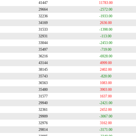
41447
11783.00
29664
-2572.00
32236
-1933.00
34169
2636.00
31533
-1398.00
32931
-113.00
33044
-2453.00
35497
-719.00
36216
-6928.00
43144
4999.00
38145
2402.00
35743
-820.00
36563
1083.00
35480
3903.00
31577
1637.00
29940
-2421.00
32361
2452.00
29909
-3067.00
32976
3162.00
29814
-3171.00