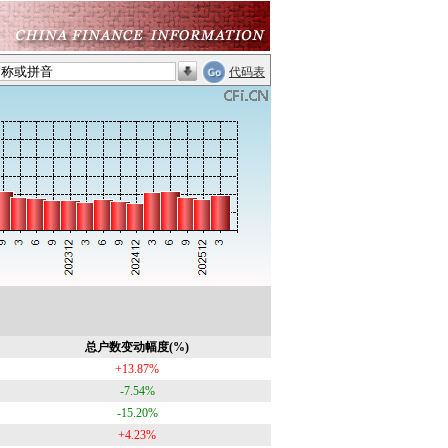
代码表
总户数变动幅度(%)
+13.87%
-7.54%
-15.20%
+4.23%