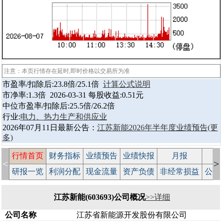
注意：本页行情存在延时,即时价格以交易所为准
市盈率/扣除后:23.8倍/25.1倍
计算公式说明
市净率:1.3倍 2026-03-31 每股收益:0.51元
中位市盈率/扣除后:25.5倍/26.2倍
行业:
电力、热力生产和供应业
2026年07月11日最新公告：
江苏新能2026年半年度业绩预告
(更
多)
行情首页
财务指标
业绩预告
业绩快报
月报
减
<
>
研报一览
利润分配
现金流量
资产负债
非经常损益
公司
江苏新能(603693)公司概况
>>详细
公司名称
江苏省新能源开发股份有限公司