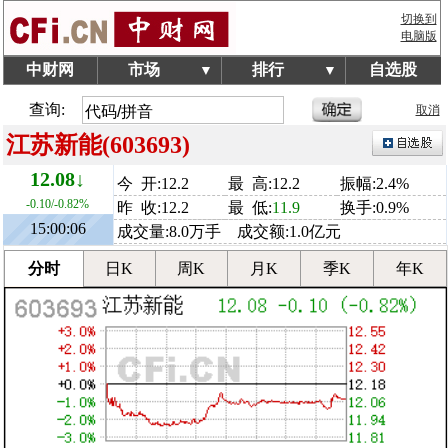
切换到
电脑版
中财网
市场
排行
自选股
▼
▼
查询:
取消
江苏新能(603693)
12.08↓
今 开:12.2
最 高:12.2
振幅:2.4%
-0.10/-0.82%
昨 收:12.2
最 低:
11.9
换手:0.9%
15:00:06
成交量:8.0万手 成交额:1.0亿元
分时
日K
周K
月K
季K
年K